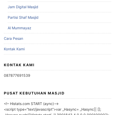
Jam Digital Masjid
Partisi Shaf Masjid
Al Mummayaz
Cara Pesan
Kontak Kami
KONTAK KAMI
087877691539
PUSAT KEBUTUHAN MASJID
<!– Histats.com START (aync)–>
<script type=”text/javascript”>var _Hasync= _Hasync|| [];
_Hasync.push([‘Histats.start’, ‘1,3901843,4,0,0,0,00010000’]);