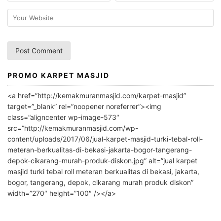
PROMO KARPET MASJID
A
l
<a href=”http://kemakmuranmasjid.com/karpet-masjid”
t
target=”_blank” rel=”noopener noreferrer”><img
e
class=”aligncenter wp-image-573″
r
src=”http://kemakmuranmasjid.com/wp-
n
content/uploads/2017/06/jual-karpet-masjid-turki-tebal-roll-
meteran-berkualitas-di-bekasi-jakarta-bogor-tangerang-
a
depok-cikarang-murah-produk-diskon.jpg” alt=”jual karpet
t
masjid turki tebal roll meteran berkualitas di bekasi, jakarta,
i
bogor, tangerang, depok, cikarang murah produk diskon”
v
width=”270″ height=”100″ /></a>
e
: