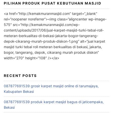
PILIHAN PRODUK PUSAT KEBUTUHAN MASJID
<a href=”http://kemakmuranmasjid.com” target=”_blank”
rel=”noopener noreferrer”><img class=”aligncenter wp-image-
575″ src=”http://kemakmuranmasjid.com/wp-
content/uploads/2017/06/jual-karpet-masjid-turki-tebal-roll-
meteran-berkualitas-di-bekasi-jakarta-bogor-tangerang-
depok-cikarang-murah-produk-diskon-1.png” alt=”jual karpet
masjid turki tebal roll meteran berkualitas di bekasi, jakarta,
bogor, tangerang, depok, cikarang murah produk diskon”
width=”270″ height=”108″ /></a>
RECENT POSTS
087877691539 grosir karpet masjid online di tarumajaya,
Kabupaten Bekasi
087877691539 produk karpet masjid bagus di jaticempaka,
Bekasi