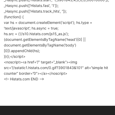
_Hasync.push([‘Histats.fasi’, ‘1’]);
_Hasync.push([‘Histats.track_hits’, ”]);
(function() {
var hs = document.createElement(‘script’); hs.type =
‘text/javascript’; hs.async = true;
hs.src = (‘//s10.histats.com/js15_as.js’);
(document.getElementsByTagName(‘head’)[0] ||
document.getElementsByTagName(‘body’)
[0]).appendChild(hs);
})();</script>
<noscript><a href=”/” target=”_blank”><img
src=”//sstatic1.histats.com/0.gif?3901843&101″ alt=”simple hit
counter” border=”0″></a></noscript>
<!– Histats.com END –>