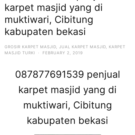
karpet masjid yang di
muktiwari, Cibitung
kabupaten bekasi
GROSIR KARPET MASJID
,
JUAL KARPET MASJID
,
KARPET
MASJID TURKI
·
FEBRUARY 2, 2019
087877691539 penjual
karpet masjid yang di
muktiwari, Cibitung
kabupaten bekasi