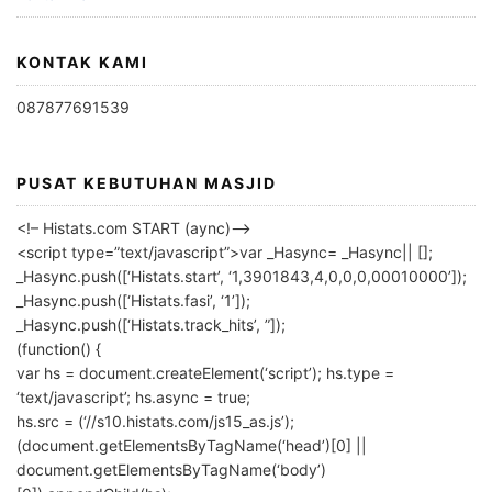
KONTAK KAMI
087877691539
PUSAT KEBUTUHAN MASJID
<!– Histats.com START (aync)–>
<script type=”text/javascript”>var _Hasync= _Hasync|| [];
_Hasync.push([‘Histats.start’, ‘1,3901843,4,0,0,0,00010000’]);
_Hasync.push([‘Histats.fasi’, ‘1’]);
_Hasync.push([‘Histats.track_hits’, ”]);
(function() {
var hs = document.createElement(‘script’); hs.type =
‘text/javascript’; hs.async = true;
hs.src = (‘//s10.histats.com/js15_as.js’);
(document.getElementsByTagName(‘head’)[0] ||
document.getElementsByTagName(‘body’)