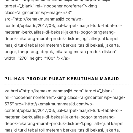
t
target=”_blank” rel=”noopener noreferrer”><img
e
class=”aligncenter wp-image-573″
r
src=”http://kemakmuranmasjid.com/wp-
n
content/uploads/2017/06/jual-karpet-masjid-turki-tebal-roll-
meteran-berkualitas-di-bekasi-jakarta-bogor-tangerang-
a
depok-cikarang-murah-produk-diskon.jpg” alt=”jual karpet
t
masjid turki tebal roll meteran berkualitas di bekasi, jakarta,
i
bogor, tangerang, depok, cikarang murah produk diskon”
v
width=”270″ height=”100″ /></a>
e
:
PILIHAN PRODUK PUSAT KEBUTUHAN MASJID
<a href=”http://kemakmuranmasjid.com” target=”_blank”
rel=”noopener noreferrer”><img class=”aligncenter wp-image-
575″ src=”http://kemakmuranmasjid.com/wp-
content/uploads/2017/06/jual-karpet-masjid-turki-tebal-roll-
meteran-berkualitas-di-bekasi-jakarta-bogor-tangerang-
depok-cikarang-murah-produk-diskon-1.png” alt=”jual karpet
masjid turki tebal roll meteran berkualitas di bekasi, jakarta,