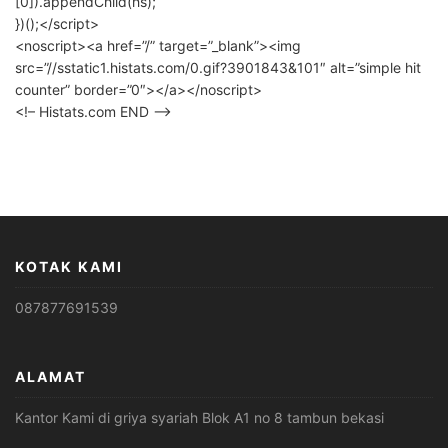
[0]).appendChild(hs);
})();</script>
<noscript><a href=”/” target=”_blank”><img
src=”//sstatic1.histats.com/0.gif?3901843&101″ alt=”simple hit
counter” border=”0″></a></noscript>
<!– Histats.com END –>
KOTAK KAMI
087877691539
ALAMAT
Kantor Kami di griya syariah Blok A1 no 8 tambun bekasi