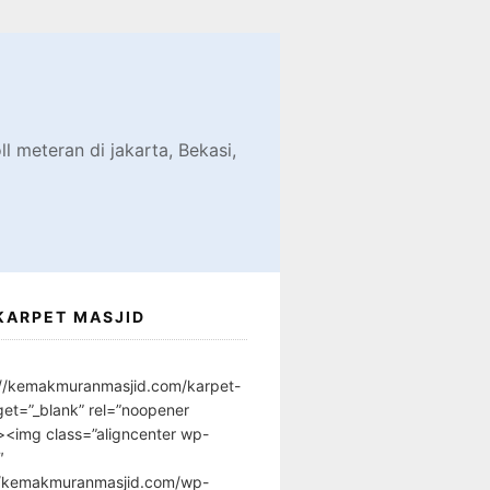
d
l meteran di jakarta, Bekasi,
KARPET MASJID
://kemakmuranmasjid.com/karpet-
get=”_blank” rel=”noopener
”><img class=”aligncenter wp-
″
//kemakmuranmasjid.com/wp-