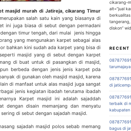
cikarang-m
alt=”jual ka
masjid murah di Jatireja, cikarang Timur
berkualitas
erupakan salah satu kain yang biasanya di
tangerang,
et ini juga biasa di sebut dengan permadani
diskon” wi
k dengan timur tengah, dari mulai jenis hingga
orang yang mengunakan karpet sebagai alas
tor bahkan kini sudah ada karpet yang bisa di
RECENT
seperti masjid yang di sebut dengan karpet
0878776915
emang di buat untuk di pasangkan di masjid,
tarumajaya
 pun berbeda dengan jenis jenis karpet pda
banyak di gunakan oleh masjid masjid, karena
087877691
lain di manfaat untuk alas masjid juga sangat
di jaticemp
rbagai jenis kegiatan ibadah terutama ibadah
087877691
narnya Karpet masjid ini adalah sajaddah
terbaik di
buat dengan disain memanjang dan menyatu
kabupaten 
 sering di sebut dengan sajadah masjid.
0878776915
asang sajadah masjid polos sebab memang
bagus di ja