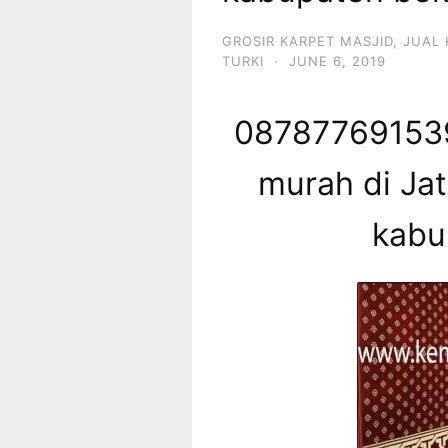
GROSIR KARPET MASJID
,
JUAL 
TURKI
·
JUNE 6, 2019
087877691539
murah di Jat
kabu