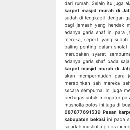
dari rumah. Selain itu juga 
karpet masjid murah di Jat
sudah di lengkap[I dengan g
bagi jamaah yang hendak m
adanya garis shaf ini para
mereka, seperti yang sudah
paling penting dalam sholat
merupakan syarat sempurn
adanya garis shaf pada saj
karpet masjid murah di Jat
akan mempermudah para ja
merapihkan sah mereka se
secara sempurna, ini juga 
bertugas untuk mengatur par
musholla polos ini juga di b
087877691539 Pesan karpet 
kabupaten bekasi
ini pada s
sajadah musholla polos ini m