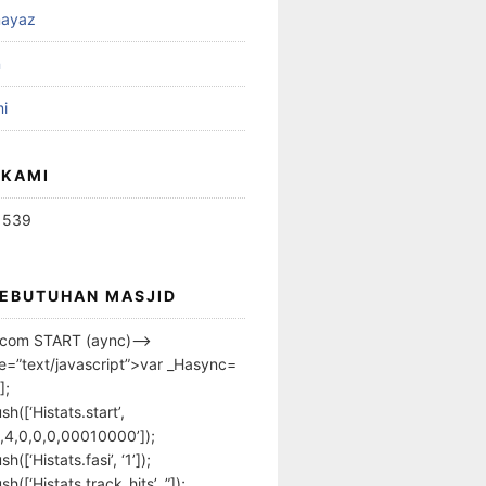
ayaz
n
i
 KAMI
1539
KEBUTUHAN MASJID
s.com START (aync)–>
pe=”text/javascript”>var _Hasync=
];
h([‘Histats.start’,
,4,0,0,0,00010000’]);
([‘Histats.fasi’, ‘1’]);
([‘Histats.track_hits’, ”]);