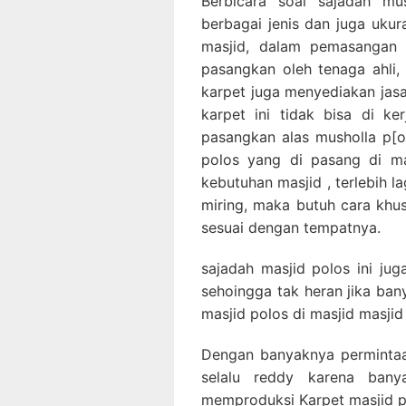
Berbicara soal sajadah mus
berbagai jenis dan juga uku
masjid, dalam pemasangan s
pasangkan oleh tenaga ahli, 
karpet juga menyediakan ja
karpet ini tidak bisa di k
pasangkan alas musholla p[ol
polos yang di pasang di ma
kebutuhan masjid , terlebih la
miring, maka butuh cara khu
sesuai dengan tempatnya.
sajadah masjid polos ini ju
sehoingga tak heran jika ba
masjid polos di masjid masjid
Dengan banyaknya permintaa
selalu reddy karena bany
memproduksi Karpet masjid po