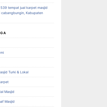
39 tempat jual karpet masjid
i cabangbungin, Kabupaten
UGA
ami
asjid Turki & Lokal
arpet
tal Masjid
haf Masjid