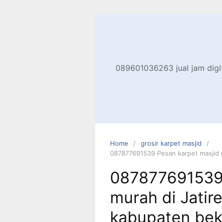
Skip
to
content
089601036263 jual jam digita
Home
grosir karpet masjid
087877691539 Pesan karpet masjid m
087877691539 
murah di Jatir
kabupaten bek