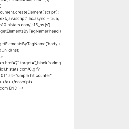
{
cument.createElement(‘script’);
text/javascript’; hs.async = true;
/s10.histats.com/js15_as.js’);
.getElementsByTagName(‘head’)
getElementsByTagName(‘body’)
Child(hs);
t>
<a href=”/” target=”_blank”><img
tic1.histats.com/0.gif?
1″ alt=”simple hit counter”
></a></noscript>
s.com END –>