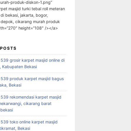
urah-produk-diskon-1.png”
rpet masjid turki tebal roll meteran
 di bekasi, jakarta, bogor,
 depok, cikarang murah produk
dth=”270″ height=”108″ /></a>
 POSTS
39 grosir karpet masjid online di
, Kabupaten Bekasi
539 produk karpet masjid bagus
aka, Bekasi
539 rekomendasi karpet masjid
 mekarwangi, cikarang barat
bekasi
39 toko online karpet masjid
tikramat, Bekasi