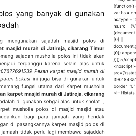
(function() 
polos yang banyak di gunakan
var hs = do
hs.type = ‘
ibadah
hs.src = (‘/
(document
[0] ||
ng mengunakan sajadah masjid polos di
document.
masjid murah di Jatireja, cikarang Timur
[0]).append
ang sajadah musholla polos ini tidak akan
})();</scrip
enjadi terganggu karena selain alas untuk
<noscript>
087877691539 Pesan karpet masjid murah di
src=”//ssta
upaten bekasi
ini juga bisa di gunakan untuk
3901843&10
memang fungsi utama dari Karpet musholla
border=”0″
<!– Histat
 karpet masjid murah di Jatireja, cikarang
adalah di gunakan sebgai alas untuk sholat ,
pet musholla polos di masjid masjid atau
mudahkan bagi para jamaah yang hendak
gan di pasangkannya karpet masjid polos di
 jamaah tidak perlu lagi membawa sajaddah