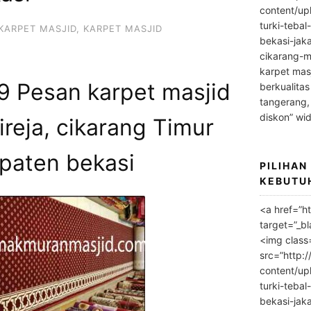
content/up
turki-tebal
KARPET MASJID
,
KARPET MASJID
bekasi-jak
cikarang-m
karpet masj
 Pesan karpet masjid
berkualitas
tangerang,
diskon” wi
ireja, cikarang Timur
paten bekasi
PILIHAN
KEBUTU
<a href=”h
target=”_bl
<img class
src=”http:
content/up
turki-tebal
bekasi-jak