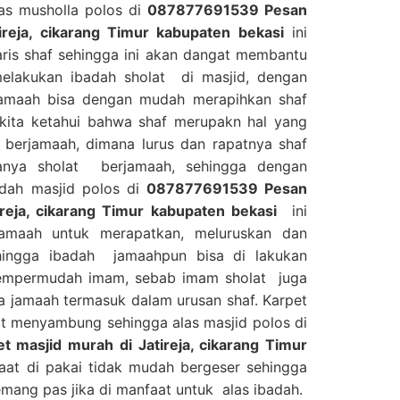
alas musholla polos di
087877691539 Pesan
ireja, cikarang Timur kabupaten bekasi
ini
aris shaf sehingga ini akan dangat membantu
elakukan ibadah sholat di masjid, dengan
 jamaah bisa dengan mudah merapihkan shaf
 kita ketahui bahwa shaf merupakn hal yang
 berjamaah, dimana lurus dan rapatnya shaf
anya sholat berjamaah, sehingga dengan
adah masjid polos di
087877691539 Pesan
ireja, cikarang Timur kabupaten bekasi
ini
maah untuk merapatkan, meluruskan dan
hingga ibadah jamaahpun bisa di lakukan
mempermudah imam, sebab imam sholat juga
a jamaah termasuk dalam urusan shaf. Karpet
uat menyambung sehingga alas masjid polos di
masjid murah di Jatireja, cikarang Timur
aat di pakai tidak mudah bergeser sehingga
emang pas jika di manfaat untuk alas ibadah.