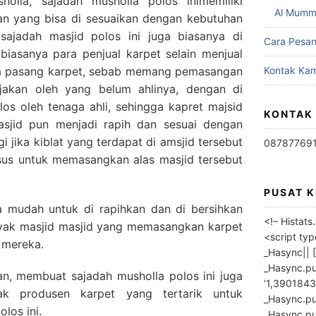
holla, sajadah musholla polos inimemiliki
Al Mumm
ran yang bisa di sesuaikan dengan kebutuhan
ajadah masjid polos ini juga biasanya di
Cara Pesa
biasanya para penjual karpet selain menjual
sa pasang karpet, sebab memang pemasangan
Kontak Kam
erjakan oleh yang belum ahlinya, dengan di
os oleh tenaga ahli, sehingga kapret majsid
KONTAK
sjid pun menjadi rapih dan sesuai dengan
gi jika kiblat yang terdapat di amsjid tersebut
08787769
sus untuk memasangkan alas masjid tersebut
PUSAT 
ga mudah untuk di rapihkan dan di bersihkan
<!– Histat
nyak masjid masjid yang memasangkan karpet
<script ty
 mereka.
_Hasync|| [
_Hasync.pus
n, membuat sajadah musholla polos ini juga
‘1,3901843
ak produsen karpet yang tertarik untuk
_Hasync.push
los ini.
_Hasync.push