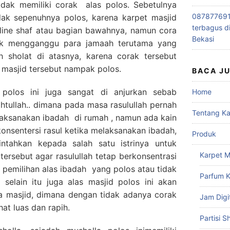
tidak memiliki corak alas polos. Sebetulnya
0878776915
idak sepenuhnya polos, karena karpet masjid
terbagus d
 line shaf atau bagian bawahnya, namun cora
Bekasi
dak mengganggu para jamaah terutama yang
 sholat di atasnya, karena corak tersebut
t masjid tersebut nampak polos.
BACA J
polos ini juga sangat di anjurkan sebab
Home
tullah.. dimana pada masa rasulullah pernah
Tentang K
laksanakan ibadah di rumah , namun ada kain
nsentersi rasul ketika melaksanakan ibadah,
Produk
ntahkan kepada salah satu istrinya untuk
Karpet M
tersebut agar rasulullah tetap berkonsentrasi
b pemilihan alas ibadah yang polos atau tidak
Parfum K
 selain itu juga alas masjid polos ini akan
 masjid, dimana dengan tidak adanya corak
Jam Digi
at luas dan rapih.
Partisi S