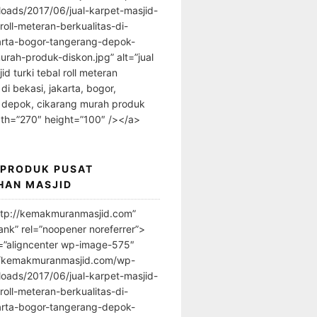
loads/2017/06/jual-karpet-masjid-
-roll-meteran-berkualitas-di-
arta-bogor-tangerang-depok-
urah-produk-diskon.jpg” alt=”jual
id turki tebal roll meteran
 di bekasi, jakarta, bogor,
 depok, cikarang murah produk
dth=”270″ height=”100″ /></a>
 PRODUK PUSAT
HAN MASJID
ttp://kemakmuranmasjid.com”
ank” rel=”noopener noreferrer”>
=”aligncenter wp-image-575″
//kemakmuranmasjid.com/wp-
loads/2017/06/jual-karpet-masjid-
-roll-meteran-berkualitas-di-
arta-bogor-tangerang-depok-