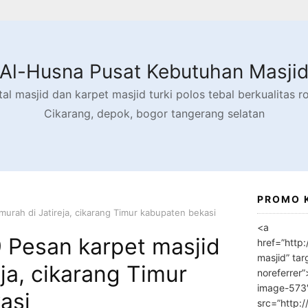
Al-Husna Pusat Kebutuhan Masji
l masjid dan karpet masjid turki polos tebal berkualitas rol
Cikarang, depok, bogor tangerang selatan
PROMO 
urah di Jatireja, cikarang Timur kabupaten bekasi
<a
Pesan karpet masjid
href=”http
masjid” tar
eja, cikarang Timur
noreferrer
image-573
asi
src=”http: