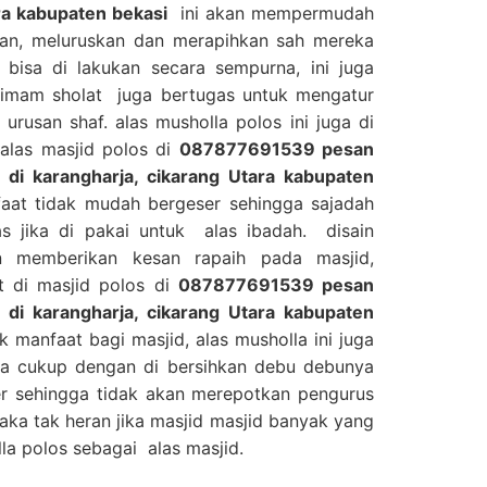
ara kabupaten bekasi
ini akan mempermudah
an, meluruskan dan merapihkan sah mereka
bisa di lakukan secara sempurna, ini juga
mam sholat juga bertugas untuk mengatur
rusan shaf. alas musholla polos ini juga di
las masjid polos di
087877691539 pesan
t di karangharja, cikarang Utara kabupaten
faat tidak mudah bergeser sehingga sajadah
s jika di pakai untuk alas ibadah. disain
 memberikan kesan rapaih pada masjid,
 di masjid polos di
087877691539 pesan
t di karangharja, cikarang Utara kabupaten
 manfaat bagi masjid, alas musholla ini juga
a cukup dengan di bersihkan debu debunya
 sehingga tidak akan merepotkan pengurus
aka tak heran jika masjid masjid banyak yang
a polos sebagai alas masjid.