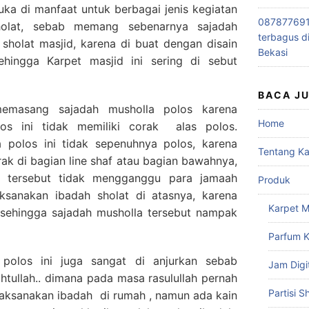
juka di manfaat untuk berbagai jenis kegiatan
0878776915
holat, sebab memang sebenarnya sajadah
terbagus d
 sholat masjid, karena di buat dengan disain
Bekasi
ingga Karpet masjid ini sering di sebut
BACA J
emasang sajadah musholla polos karena
Home
os ini tidak memiliki corak alas polos.
a polos ini tidak sepenuhnya polos, karena
Tentang K
rak di bagian line shaf atau bagian bawahnya,
f tersebut tidak mengganggu para jamaah
Produk
sanakan ibadah sholat di atasnya, karena
Karpet M
k sehingga sajadah musholla tersebut nampak
Parfum K
polos ini juga sangat di anjurkan sebab
Jam Digi
tullah.. dimana pada masa rasulullah pernah
Partisi S
laksanakan ibadah di rumah , namun ada kain