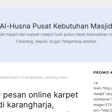
Al-Husna Pusat Kebutuhan Masji
l masjid dan karpet masjid turki polos tebal berkualitas rol
Cikarang, depok, bogor tangerang selatan
PROMO 
sjid import di karangharja, cikarang Utara
<a
href=”http
pesan online karpet
masjid” tar
noreferrer
di karangharja,
image-573
src=”http: