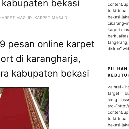
a kabupaten bekasi
content/up
turki-tebal
bekasi-jak
KARPET MASJID
,
KARPET MASJID
cikarang-m
karpet masj
berkualitas
 pesan online karpet
tangerang,
diskon” wi
ort di karangharja,
PILIHAN
ara kabupaten bekasi
KEBUTU
<a href=”h
target=”_bl
<img class
src=”http:
content/up
turki-tebal
bekasi-jak