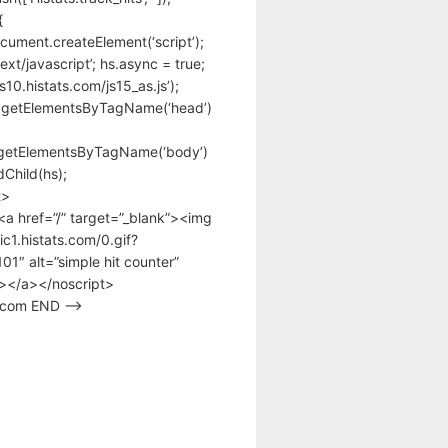
{
cument.createElement(‘script’);
text/javascript’; hs.async = true;
/s10.histats.com/js15_as.js’);
.getElementsByTagName(‘head’)
getElementsByTagName(‘body’)
Child(hs);
t>
<a href=”/” target=”_blank”><img
tic1.histats.com/0.gif?
1″ alt=”simple hit counter”
></a></noscript>
s.com END –>