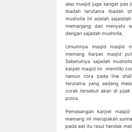
alas masjid juga sangat pas 
ibadah terutama ibadah s
musholla ini adalah sajaddah
memanjang dan menyatu seh
dengan sajadah musholla.
Umumnya masjid masjid m
memang Karpet masjid pol
Sebetulnya sajadah musholl
karpet masjid ini memiliki co
namun cora pada line sha
terutama yang sedang melak
corak tersebut akan di pija
polos.
Pemasangan karpet masjid 
memang ini merupakan sunnah
pada aat itu rasul hendak me