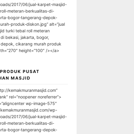
loads/2017/06/jual-karpet-masjid-
-roll-meteran-berkualitas-di-
arta-bogor-tangerang-depok-
urah-produk-diskon.jpg” alt=”jual
id turki tebal roll meteran
 di bekasi, jakarta, bogor,
 depok, cikarang murah produk
dth=”270″ height=”100″ /></a>
 PRODUK PUSAT
HAN MASJID
ttp://kemakmuranmasjid.com”
ank” rel=”noopener noreferrer”>
=”aligncenter wp-image-575″
//kemakmuranmasjid.com/wp-
loads/2017/06/jual-karpet-masjid-
-roll-meteran-berkualitas-di-
arta-bogor-tangerang-depok-