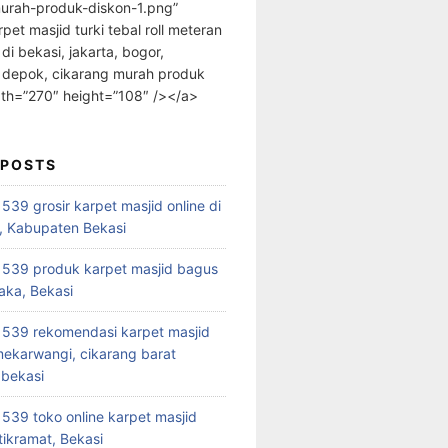
urah-produk-diskon-1.png”
rpet masjid turki tebal roll meteran
 di bekasi, jakarta, bogor,
 depok, cikarang murah produk
dth=”270″ height=”108″ /></a>
 POSTS
39 grosir karpet masjid online di
, Kabupaten Bekasi
539 produk karpet masjid bagus
aka, Bekasi
539 rekomendasi karpet masjid
 mekarwangi, cikarang barat
bekasi
39 toko online karpet masjid
tikramat, Bekasi