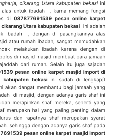
ngharja, cikarang Utara kabupaten bekasi
ini
 alas untuk ibadah , karna memang fungsi
los di
087877691539 pesan online karpet
, cikarang Utara kabupaten bekasi
ini adalah
tuk ibadah , dengan di pasangkannya alas
asjid atau rumah ibadah, sangat memudahkan
ndak melakukan ibadah karena dengan di
polos di masjid masjid membuat para jamaah
jaddah dari rumah. Selain itu juga sajadah
539 pesan online karpet masjid import di
a kabupaten bekasi
ini sudah di lengkap[I
 ini akan dangat membantu bagi jamaah yang
dah di masjid, dengan adanya garis shaf ini
dah merapihkan shaf mereka, seperti yang
haf merupakn hal yang paling penting dalam
lurus dan rapatnya shaf merupakan syarat
ah, sehingga dengan adanya garis shaf pada
7691539 pesan online karpet masjid import