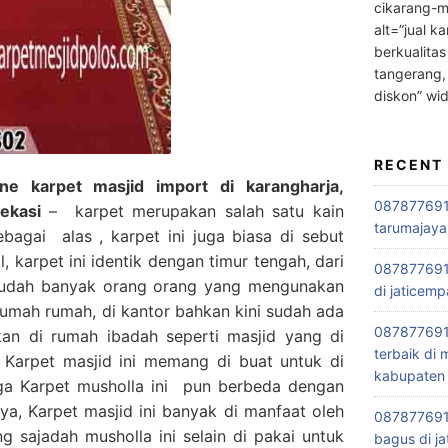
cikarang-m
alt=”jual ka
berkualitas
tangerang,
diskon” wi
RECENT
e karpet masjid import di karangharja,
0878776915
ekasi
– karpet merupakan salah satu kain
tarumajaya
bagai alas , karpet ini juga biasa di sebut
 karpet ini identik dengan timur tengah, dari
087877691
Sudah banyak orang orang yang mengunakan
di jaticemp
 rumah rumah, di kantor bahkan kini sudah ada
087877691
kan di rumah ibadah seperti masjid yang di
terbaik di
 Karpet masjid ini memang di buat untuk di
kabupaten 
gga Karpet musholla ini pun berbeda dengan
ya, Karpet masjid ini banyak di manfaat oleh
0878776915
 sajadah musholla ini selain di pakai untuk
bagus di ja