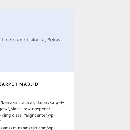
d
l meteran di jakarta, Bekasi,
KARPET MASJID
://kemakmuranmasjid.com/karpet-
get=”_blank” rel=”noopener
”><img class=”aligncenter wp-
″
//kemakmuranmasjid.com/wp-