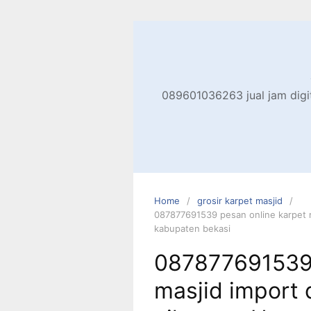
Skip
to
content
089601036263 jual jam digita
Home
grosir karpet masjid
087877691539 pesan online karpet ma
kabupaten bekasi
087877691539 
masjid import 