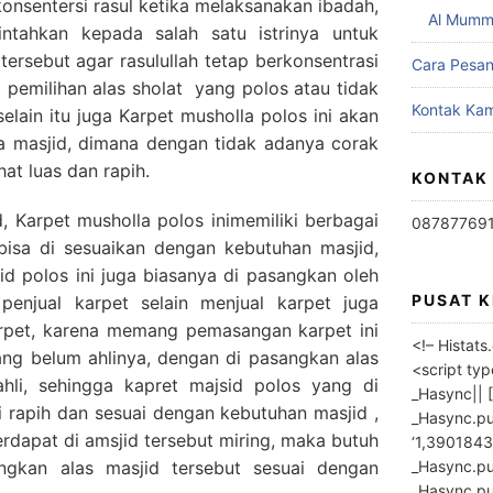
nsentersi rasul ketika melaksanakan ibadah,
Al Mumm
ntahkan kepada salah satu istrinya untuk
tersebut agar rasulullah tetap berkonsentrasi
Cara Pesa
b pemilihan alas sholat yang polos atau tidak
Kontak Kam
selain itu juga Karpet musholla polos ini akan
 masjid, dimana dengan tidak adanya corak
at luas dan rapih.
KONTAK
d, Karpet musholla polos inimemiliki berbagai
08787769
bisa di sesuaikan dengan kebutuhan masjid,
d polos ini juga biasanya di pasangkan oleh
PUSAT 
 penjual karpet selain menjual karpet juga
rpet, karena memang pemasangan karpet ini
<!– Histat
yang belum ahlinya, dengan di pasangkan alas
<script ty
ahli, sehingga kapret majsid polos yang di
_Hasync|| [
 rapih dan sesuai dengan kebutuhan masjid ,
_Hasync.pus
 terdapat di amsjid tersebut miring, maka butuh
‘1,3901843
_Hasync.push
gkan alas masjid tersebut sesuai dengan
_Hasync.push