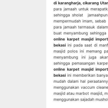
di karangharja, cikarang Ut
para jamaah untuk merapatk
sehingga sholat jamaahpun 
mempermudah imam, sebab i
para jamaah termasuk dalam u
buat menyambung sehingga a
online karpet masjid impor
bekasi
ini pada saat di man
masjid polos ini memang pa
menyambung ini juga akan
sehingga pemasangan karpet
online karpet masjid impor
bekasi
ini memberikan banyak
mudah dalam hal peraatanny
menggunakan vaccum cleaner
masjid atau marbot masjid, m
menggunakan sajadah musholl