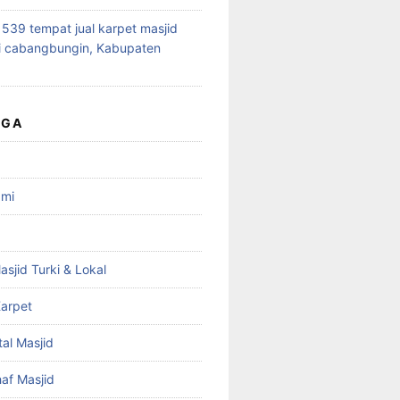
39 tempat jual karpet masjid
i cabangbungin, Kabupaten
UGA
ami
asjid Turki & Lokal
arpet
tal Masjid
haf Masjid