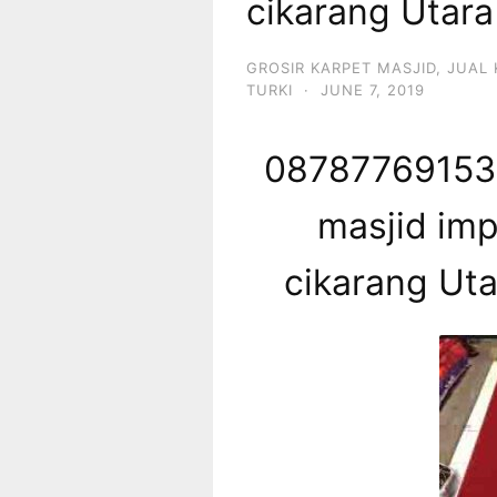
cikarang Utar
GROSIR KARPET MASJID
,
JUAL 
TURKI
·
JUNE 7, 2019
087877691539
masjid imp
cikarang Ut