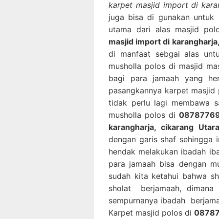
karpet masjid import di kara
juga bisa di gunakan untuk
utama dari alas masjid po
masjid import di karangharja
di manfaat sebgai alas un
musholla polos di masjid m
bagi para jamaah yang he
pasangkannya karpet masjid 
tidak perlu lagi membawa sa
musholla polos di
087877691
karangharja, cikarang Utar
dengan garis shaf sehingga
hendak melakukan ibadah iba
para jamaah bisa dengan mu
sudah kita ketahui bahwa s
sholat berjamaah, dimana 
sempurnanya ibadah berjama
Karpet masjid polos di
08787