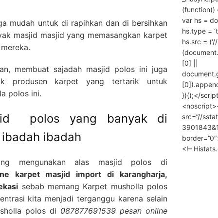
(function() 
var hs = do
uga mudah untuk di rapihkan dan di bersihkan
hs.type = ‘
nyak masjid masjid yang memasangkan karpet
hs.src = (‘/
 mereka.
(document
[0] ||
n, membuat sajadah masjid polos ini juga
document.
k produsen karpet yang tertarik untuk
[0]).append
 polos ini.
})();</scrip
<noscript>
sjid polos yang banyak di
src=”//ssta
3901843&10
 ibadah ibadah
border=”0″
<!– Histat
ang mengunakan alas masjid polos di
e karpet masjid import di karangharja,
ekasi
sebab memang Karpet musholla polos
ntrasi kita menjadi terganggu karena selain
sholla polos di
087877691539 pesan online