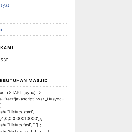
ayaz
n
i
 KAMI
1539
KEBUTUHAN MASJID
s.com START (aync)–>
pe=”text/javascript”>var _Hasync=
];
h([‘Histats.start’,
,4,0,0,0,00010000’]);
([‘Histats.fasi’, ‘1’]);
([‘Histats.track_hits’, ”]);