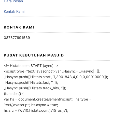
Cara Pesan
Kontak Kami
KONTAK KAMI
087877691539
PUSAT KEBUTUHAN MASJID
<!– Histats.com START (aync)–>
<script type=”text/javascript”>var _Hasync= _Hasync|| [];
_Hasync.push([‘Histats.start’, ‘1,3901843,4,0,0,0,00010000’]);
_Hasync.push([‘Histats.fasi’, ‘1’]);
_Hasync.push([‘Histats.track_hits’, ”]);
(function() {
var hs = document.createElement(‘script’); hs.type =
‘text/javascript’; hs.async = true;
hs.src = (‘//s10.histats.com/js15_as.js’);