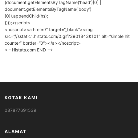
(document.getElementsByTagName(‘head’)[0] ||
document.getElementsByTagName(‘body’)
[0]).appendChild(hs);
})();</script>
<noscript><a href=”/” target=”_blank”><img
src=”//sstatic1.histats.com/0.gif?3901843&101″ alt=”simple hit
counter” border=”0″></a></noscript>
<!– Histats.com END –>
KOTAK KAMI
087877691539
ALAMAT