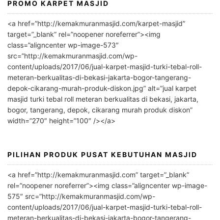
PROMO KARPET MASJID
A
l
<a href=”http://kemakmuranmasjid.com/karpet-masjid”
t
target=”_blank” rel=”noopener noreferrer”><img
e
class=”aligncenter wp-image-573″
r
src=”http://kemakmuranmasjid.com/wp-
n
content/uploads/2017/06/jual-karpet-masjid-turki-tebal-roll-
meteran-berkualitas-di-bekasi-jakarta-bogor-tangerang-
a
depok-cikarang-murah-produk-diskon.jpg” alt=”jual karpet
t
masjid turki tebal roll meteran berkualitas di bekasi, jakarta,
i
bogor, tangerang, depok, cikarang murah produk diskon”
v
width=”270″ height=”100″ /></a>
e
:
PILIHAN PRODUK PUSAT KEBUTUHAN MASJID
<a href=”http://kemakmuranmasjid.com” target=”_blank”
rel=”noopener noreferrer”><img class=”aligncenter wp-image-
575″ src=”http://kemakmuranmasjid.com/wp-
content/uploads/2017/06/jual-karpet-masjid-turki-tebal-roll-
meteran-berkualitas-di-bekasi-jakarta-bogor-tangerang-