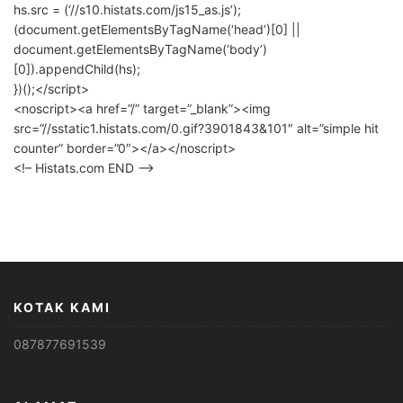
hs.src = (‘//s10.histats.com/js15_as.js’);
(document.getElementsByTagName(‘head’)[0] ||
document.getElementsByTagName(‘body’)
[0]).appendChild(hs);
})();</script>
<noscript><a href=”/” target=”_blank”><img
src=”//sstatic1.histats.com/0.gif?3901843&101″ alt=”simple hit
counter” border=”0″></a></noscript>
<!– Histats.com END –>
KOTAK KAMI
087877691539