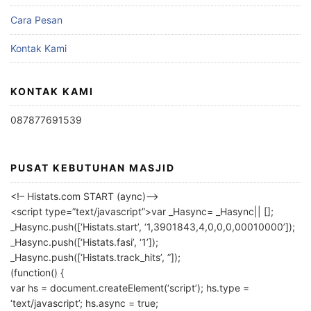
Cara Pesan
Kontak Kami
KONTAK KAMI
087877691539
PUSAT KEBUTUHAN MASJID
<!– Histats.com START (aync)–>
<script type=”text/javascript”>var _Hasync= _Hasync|| [];
_Hasync.push([‘Histats.start’, ‘1,3901843,4,0,0,0,00010000’]);
_Hasync.push([‘Histats.fasi’, ‘1’]);
_Hasync.push([‘Histats.track_hits’, ”]);
(function() {
var hs = document.createElement(‘script’); hs.type =
‘text/javascript’; hs.async = true;