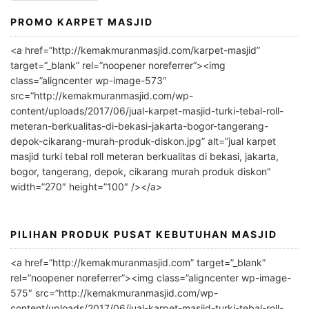
PROMO KARPET MASJID
A
l
<a href=”http://kemakmuranmasjid.com/karpet-masjid”
t
target=”_blank” rel=”noopener noreferrer”><img
e
class=”aligncenter wp-image-573″
r
src=”http://kemakmuranmasjid.com/wp-
n
content/uploads/2017/06/jual-karpet-masjid-turki-tebal-roll-
meteran-berkualitas-di-bekasi-jakarta-bogor-tangerang-
a
depok-cikarang-murah-produk-diskon.jpg” alt=”jual karpet
t
masjid turki tebal roll meteran berkualitas di bekasi, jakarta,
i
bogor, tangerang, depok, cikarang murah produk diskon”
v
width=”270″ height=”100″ /></a>
e
:
PILIHAN PRODUK PUSAT KEBUTUHAN MASJID
<a href=”http://kemakmuranmasjid.com” target=”_blank”
rel=”noopener noreferrer”><img class=”aligncenter wp-image-
575″ src=”http://kemakmuranmasjid.com/wp-
content/uploads/2017/06/jual-karpet-masjid-turki-tebal-roll-