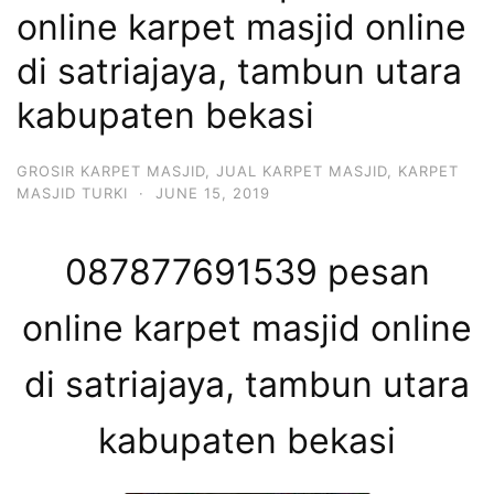
online karpet masjid online
di satriajaya, tambun utara
kabupaten bekasi
GROSIR KARPET MASJID
,
JUAL KARPET MASJID
,
KARPET
MASJID TURKI
·
JUNE 15, 2019
087877691539 pesan
online karpet masjid online
di satriajaya, tambun utara
kabupaten bekasi