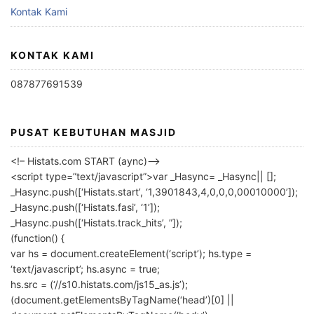
Kontak Kami
KONTAK KAMI
087877691539
PUSAT KEBUTUHAN MASJID
<!– Histats.com START (aync)–>
<script type=”text/javascript”>var _Hasync= _Hasync|| [];
_Hasync.push([‘Histats.start’, ‘1,3901843,4,0,0,0,00010000’]);
_Hasync.push([‘Histats.fasi’, ‘1’]);
_Hasync.push([‘Histats.track_hits’, ”]);
(function() {
var hs = document.createElement(‘script’); hs.type =
‘text/javascript’; hs.async = true;
hs.src = (‘//s10.histats.com/js15_as.js’);
(document.getElementsByTagName(‘head’)[0] ||