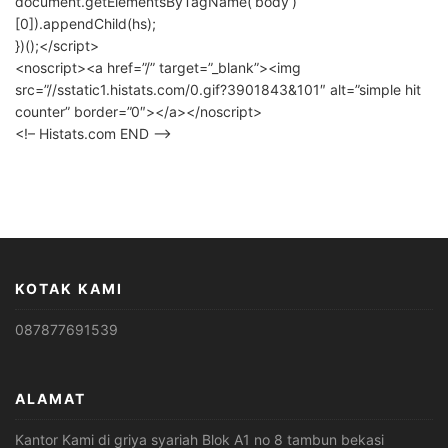
document.getElementsByTagName(‘body’)
[0]).appendChild(hs);
})();</script>
<noscript><a href=”/” target=”_blank”><img
src=”//sstatic1.histats.com/0.gif?3901843&101″ alt=”simple hit
counter” border=”0″></a></noscript>
<!– Histats.com END –>
KOTAK KAMI
087877691539
ALAMAT
Kantor Kami di griya syariah Blok A1 no 8 tambun bekasi