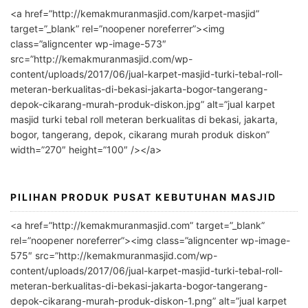
l
<a href=”http://kemakmuranmasjid.com/karpet-masjid”
t
target=”_blank” rel=”noopener noreferrer”><img
e
class=”aligncenter wp-image-573″
r
src=”http://kemakmuranmasjid.com/wp-
n
content/uploads/2017/06/jual-karpet-masjid-turki-tebal-roll-
meteran-berkualitas-di-bekasi-jakarta-bogor-tangerang-
a
depok-cikarang-murah-produk-diskon.jpg” alt=”jual karpet
t
masjid turki tebal roll meteran berkualitas di bekasi, jakarta,
i
bogor, tangerang, depok, cikarang murah produk diskon”
v
width=”270″ height=”100″ /></a>
e
:
PILIHAN PRODUK PUSAT KEBUTUHAN MASJID
<a href=”http://kemakmuranmasjid.com” target=”_blank”
rel=”noopener noreferrer”><img class=”aligncenter wp-image-
575″ src=”http://kemakmuranmasjid.com/wp-
content/uploads/2017/06/jual-karpet-masjid-turki-tebal-roll-
meteran-berkualitas-di-bekasi-jakarta-bogor-tangerang-
depok-cikarang-murah-produk-diskon-1.png” alt=”jual karpet