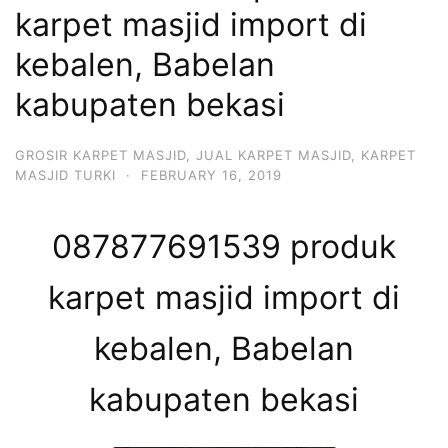
karpet masjid import di
kebalen, Babelan
kabupaten bekasi
GROSIR KARPET MASJID
,
JUAL KARPET MASJID
,
KARPET
MASJID TURKI
·
FEBRUARY 16, 2019
087877691539 produk
karpet masjid import di
kebalen, Babelan
kabupaten bekasi