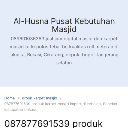
Skip
to
content
Al-Husna Pusat Kebutuhan
Masjid
089601036263 jual jam digital masjid dan karpet
masjid turki polos tebal berkualitas roll meteran di
jakarta, Bekasi, Cikarang, depok, bogor tangerang
selatan
Home
grosir karpet masjid
087877691539 produk karpet masjid import di kebalen, Babelan
kabupaten bekasi
087877691539 produk