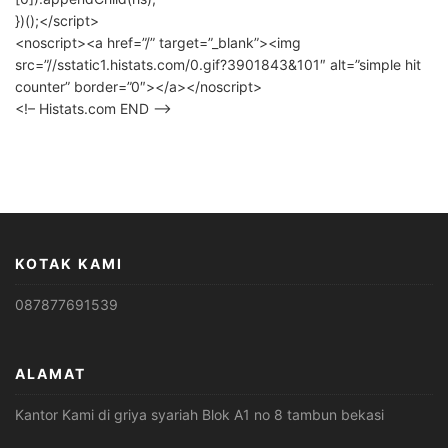
})();</script>
<noscript><a href=”/” target=”_blank”><img
src=”//sstatic1.histats.com/0.gif?3901843&101″ alt=”simple hit
counter” border=”0″></a></noscript>
<!– Histats.com END –>
KOTAK KAMI
087877691539
ALAMAT
Kantor Kami di griya syariah Blok A1 no 8 tambun bekasi