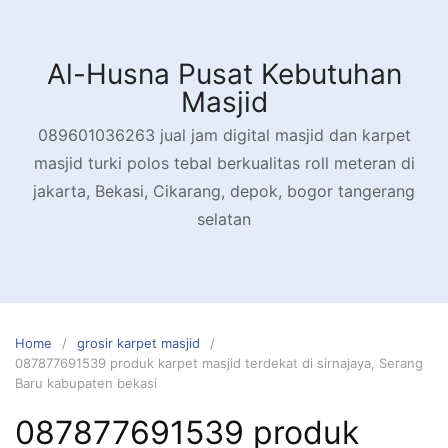
Skip
to
content
Al-Husna Pusat Kebutuhan
Masjid
089601036263 jual jam digital masjid dan karpet
masjid turki polos tebal berkualitas roll meteran di
jakarta, Bekasi, Cikarang, depok, bogor tangerang
selatan
Home
grosir karpet masjid
087877691539 produk karpet masjid terdekat di sirnajaya, Serang
Baru kabupaten bekasi
087877691539 produk