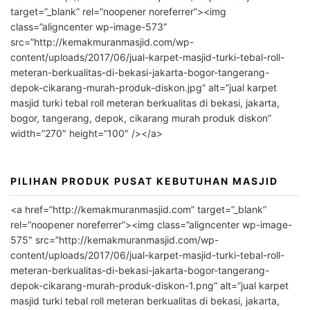
t
target=”_blank” rel=”noopener noreferrer”><img
e
class=”aligncenter wp-image-573″
r
src=”http://kemakmuranmasjid.com/wp-
n
content/uploads/2017/06/jual-karpet-masjid-turki-tebal-roll-
meteran-berkualitas-di-bekasi-jakarta-bogor-tangerang-
a
depok-cikarang-murah-produk-diskon.jpg” alt=”jual karpet
t
masjid turki tebal roll meteran berkualitas di bekasi, jakarta,
i
bogor, tangerang, depok, cikarang murah produk diskon”
v
width=”270″ height=”100″ /></a>
e
:
PILIHAN PRODUK PUSAT KEBUTUHAN MASJID
<a href=”http://kemakmuranmasjid.com” target=”_blank”
rel=”noopener noreferrer”><img class=”aligncenter wp-image-
575″ src=”http://kemakmuranmasjid.com/wp-
content/uploads/2017/06/jual-karpet-masjid-turki-tebal-roll-
meteran-berkualitas-di-bekasi-jakarta-bogor-tangerang-
depok-cikarang-murah-produk-diskon-1.png” alt=”jual karpet
masjid turki tebal roll meteran berkualitas di bekasi, jakarta,