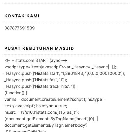
KONTAK KAMI
087877691539
PUSAT KEBUTUHAN MASJID
<!– Histats.com START (aync)–>
<script type=”text/javascript”>var _Hasync= _Hasync|| [];
_Hasync.push([‘Histats.start’, ‘1,3901843,4,0,0,0,00010000’]);
_Hasync.push([‘Histats.fasi’, ‘1’]);
_Hasync.push([‘Histats.track_hits’, ”]);
(function() {
var hs = document.createElement(‘script’); hs.type =
‘text/javascript’; hs.async = true;
hs.src = (‘//s10.histats.com/js15_as.js’);
(document.getElementsByTagName(‘head’)[0] ||
document.getElementsByTagName(‘body’)
[0]).appendChild(hs);