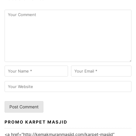
PROMO KARPET MASJID
A
l
<a href=”http://kemakmuranmasjid.com/karpet-masjid”