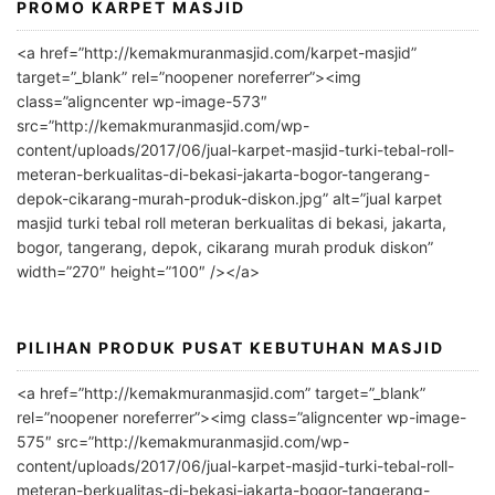
PROMO KARPET MASJID
A
l
<a href=”http://kemakmuranmasjid.com/karpet-masjid”
t
target=”_blank” rel=”noopener noreferrer”><img
e
class=”aligncenter wp-image-573″
r
src=”http://kemakmuranmasjid.com/wp-
n
content/uploads/2017/06/jual-karpet-masjid-turki-tebal-roll-
meteran-berkualitas-di-bekasi-jakarta-bogor-tangerang-
a
depok-cikarang-murah-produk-diskon.jpg” alt=”jual karpet
t
masjid turki tebal roll meteran berkualitas di bekasi, jakarta,
i
bogor, tangerang, depok, cikarang murah produk diskon”
v
width=”270″ height=”100″ /></a>
e
:
PILIHAN PRODUK PUSAT KEBUTUHAN MASJID
<a href=”http://kemakmuranmasjid.com” target=”_blank”
rel=”noopener noreferrer”><img class=”aligncenter wp-image-
575″ src=”http://kemakmuranmasjid.com/wp-
content/uploads/2017/06/jual-karpet-masjid-turki-tebal-roll-
meteran-berkualitas-di-bekasi-jakarta-bogor-tangerang-