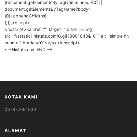
(document.getElementsByTagName(‘head’)[0] ||
document.getElementsByTagName(‘body’)
[0]).appendChild(hs);
})();</script>
<noscript><a href=”/” target=”_blank”><img
src=”//sstatic1.histats.com/0.gif?3901843&101″ alt=”simple hit
counter” border=”0″></a></noscript>
<!– Histats.com END –>
KOTAK KAMI
087877691539
ALAMAT