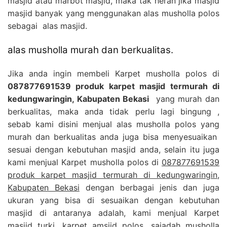
masjid atau marbot masjid, maka tak heran jika masjid
masjid banyak yang menggunakan alas musholla polos
sebagai alas masjid.
alas musholla murah dan berkualitas.
Jika anda ingin membeli Karpet musholla polos di
087877691539 produk karpet masjid termurah di
kedungwaringin, Kabupaten Bekasi
yang murah dan
berkualitas, maka anda tidak perlu lagi bingung ,
sebab kami disini menjual alas musholla polos yang
murah dan berkualitas anda juga bisa menyesuaikan
sesuai dengan kebutuhan masjid anda, selain itu juga
kami menjual Karpet musholla polos di
087877691539
produk karpet masjid termurah di kedungwaringin,
Kabupaten Bekasi
dengan berbagai jenis dan juga
ukuran yang bisa di sesuaikan dengan kebutuhan
masjid di antaranya adalah, kami menjual Karpet
masjid turki, karpet amsjid polos, sajadah musholla