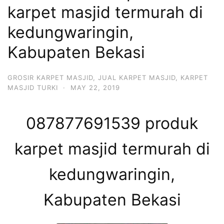
karpet masjid termurah di
kedungwaringin,
Kabupaten Bekasi
GROSIR KARPET MASJID
,
JUAL KARPET MASJID
,
KARPET
MASJID TURKI
·
MAY 22, 2019
087877691539 produk
karpet masjid termurah di
kedungwaringin,
Kabupaten Bekasi