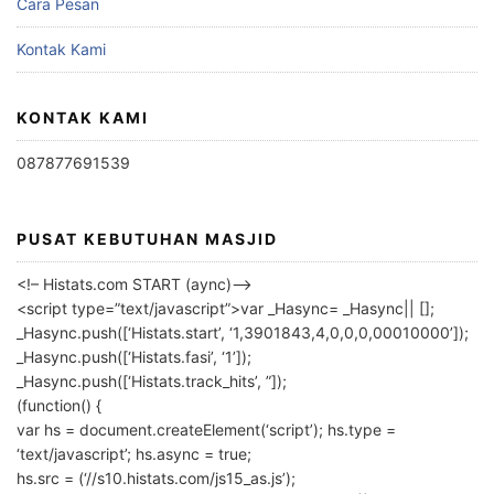
Cara Pesan
Kontak Kami
KONTAK KAMI
087877691539
PUSAT KEBUTUHAN MASJID
<!– Histats.com START (aync)–>
<script type=”text/javascript”>var _Hasync= _Hasync|| [];
_Hasync.push([‘Histats.start’, ‘1,3901843,4,0,0,0,00010000’]);
_Hasync.push([‘Histats.fasi’, ‘1’]);
_Hasync.push([‘Histats.track_hits’, ”]);
(function() {
var hs = document.createElement(‘script’); hs.type =
‘text/javascript’; hs.async = true;
hs.src = (‘//s10.histats.com/js15_as.js’);