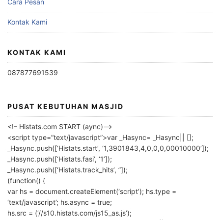
Cara Pesan
Kontak Kami
KONTAK KAMI
087877691539
PUSAT KEBUTUHAN MASJID
<!– Histats.com START (aync)–>
<script type=”text/javascript”>var _Hasync= _Hasync|| [];
_Hasync.push([‘Histats.start’, ‘1,3901843,4,0,0,0,00010000’]);
_Hasync.push([‘Histats.fasi’, ‘1’]);
_Hasync.push([‘Histats.track_hits’, ”]);
(function() {
var hs = document.createElement(‘script’); hs.type =
‘text/javascript’; hs.async = true;
hs.src = (‘//s10.histats.com/js15_as.js’);