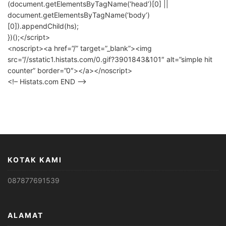
(document.getElementsByTagName(‘head’)[0] ||
document.getElementsByTagName(‘body’)
[0]).appendChild(hs);
})();</script>
<noscript><a href=”/” target=”_blank”><img
src=”//sstatic1.histats.com/0.gif?3901843&101″ alt=”simple hit
counter” border=”0″></a></noscript>
<!– Histats.com END –>
KOTAK KAMI
087877691539
ALAMAT