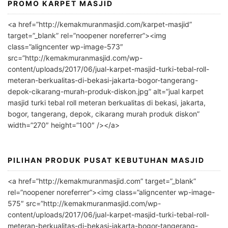
PROMO KARPET MASJID
A
l
<a href=”http://kemakmuranmasjid.com/karpet-masjid”
t
target=”_blank” rel=”noopener noreferrer”><img
e
class=”aligncenter wp-image-573″
r
src=”http://kemakmuranmasjid.com/wp-
n
content/uploads/2017/06/jual-karpet-masjid-turki-tebal-roll-
meteran-berkualitas-di-bekasi-jakarta-bogor-tangerang-
a
depok-cikarang-murah-produk-diskon.jpg” alt=”jual karpet
t
masjid turki tebal roll meteran berkualitas di bekasi, jakarta,
i
bogor, tangerang, depok, cikarang murah produk diskon”
v
width=”270″ height=”100″ /></a>
e
:
PILIHAN PRODUK PUSAT KEBUTUHAN MASJID
<a href=”http://kemakmuranmasjid.com” target=”_blank”
rel=”noopener noreferrer”><img class=”aligncenter wp-image-
575″ src=”http://kemakmuranmasjid.com/wp-
content/uploads/2017/06/jual-karpet-masjid-turki-tebal-roll-
meteran-berkualitas-di-bekasi-jakarta-bogor-tangerang-