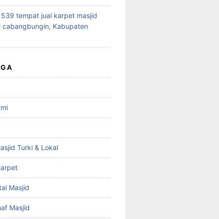
39 tempat jual karpet masjid
i cabangbungin, Kabupaten
UGA
ami
asjid Turki & Lokal
arpet
tal Masjid
haf Masjid