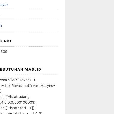
ayaz
n
i
 KAMI
1539
KEBUTUHAN MASJID
s.com START (aync)–>
pe=”text/javascript”>var _Hasync=
];
h([‘Histats.start’,
,4,0,0,0,00010000’]);
([‘Histats.fasi’, ‘1’]);
([‘Histats.track_hits’, ”]);