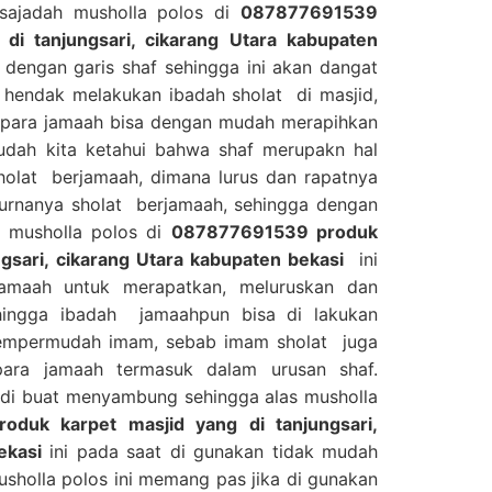
a sajadah musholla polos di
087877691539
di tanjungsari, cikarang Utara kabupaten
I dengan garis shaf sehingga ini akan dangat
hendak melakukan ibadah sholat di masjid,
i para jamaah bisa dengan mudah merapihkan
sudah kita ketahui bahwa shaf merupakn hal
holat berjamaah, dimana lurus dan rapatnya
urnanya sholat berjamaah, sehingga dengan
s musholla polos di
087877691539 produk
ngsari, cikarang Utara kabupaten bekasi
ini
maah untuk merapatkan, meluruskan dan
hingga ibadah jamaahpun bisa di lakukan
mempermudah imam, sebab imam sholat juga
para jamaah termasuk dalam urusan shaf.
a di buat menyambung sehingga alas musholla
duk karpet masjid yang di tanjungsari,
ekasi
ini pada saat di gunakan tidak mudah
sholla polos ini memang pas jika di gunakan