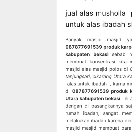
jual alas musholla
untuk alas ibadah s
Banyak masjid masjid y
087877691539 produk karpet 
kabupaten bekasi
sebab me
membuat konsentrasi kita m
masjid alas masjid polos di
tanjungsari, cikarang Utara 
alas untuk ibadah , karna m
di
087877691539 produk kar
Utara kabupaten bekasi
ini 
dengan di pasangkannya saj
rumah ibadah, sangat me
melakukan ibadah karena den
masjid masjid membuat para