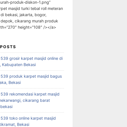
urah-produk-diskon-1.png”
rpet masjid turki tebal roll meteran
 di bekasi, jakarta, bogor,
 depok, cikarang murah produk
dth=”270″ height=”108″ /></a>
 POSTS
39 grosir karpet masjid online di
, Kabupaten Bekasi
539 produk karpet masjid bagus
aka, Bekasi
539 rekomendasi karpet masjid
 mekarwangi, cikarang barat
bekasi
39 toko online karpet masjid
tikramat, Bekasi