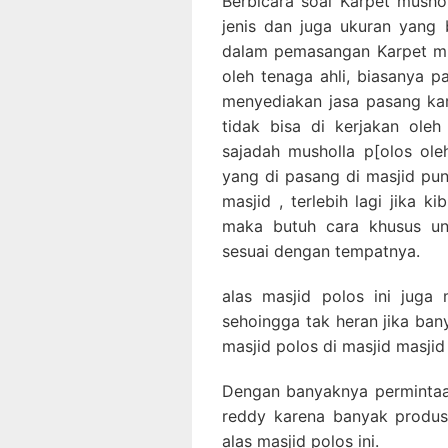
Berbicara soal Karpet mushol
jenis dan juga ukuran yang 
dalam pemasangan Karpet mus
oleh tenaga ahli, biasanya p
menyediakan jasa pasang ka
tidak bisa di kerjakan ole
sajadah musholla p[olos ole
yang di pasang di masjid pu
masjid , terlebih lagi jika k
maka butuh cara khusus un
sesuai dengan tempatnya.
alas masjid polos ini juga
sehoingga tak heran jika ba
masjid polos di masjid masjid
Dengan banyaknya permintaan
reddy karena banyak produs
alas masjid polos ini.