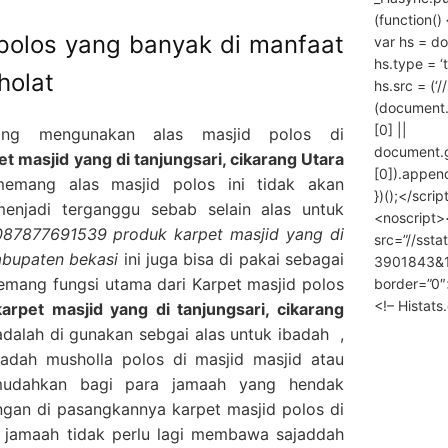
(function() 
 polos yang banyak di manfaat
var hs = do
hs.type = ‘
holat
hs.src = (‘/
(document
[0] ||
ang mengunakan alas masjid polos di
document.
masjid yang di tanjungsari, cikarang Utara
[0]).append
mang alas masjid polos ini tidak akan
})();</scrip
enjadi terganggu sebab selain alas untuk
<noscript>
087877691539 produk karpet masjid yang di
src=”//ssta
kabupaten bekasi
ini juga bisa di pakai sebagai
3901843&10
emang fungsi utama dari Karpet masjid polos
border=”0″
<!– Histat
pet masjid yang di tanjungsari, cikarang
adalah di gunakan sebgai alas untuk ibadah ,
adah musholla polos di masjid masjid atau
mudahkan bagi para jamaah yang hendak
gan di pasangkannya karpet masjid polos di
 jamaah tidak perlu lagi membawa sajaddah