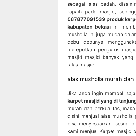
sebagai alas ibadah. disain
rapaih pada masjid, sehin
087877691539 produk karpet 
kabupaten bekasi
ini membe
musholla ini juga mudah dala
debu debunya menggunaka
merepotkan pengurus masjid
masjid masjid banyak yang
alas masjid.
alas musholla murah dan 
Jika anda ingin membeli saj
karpet masjid yang di tanjun
murah dan berkualitas, maka 
disini menjual alas musholla
bisa menyesuaikan sesuai de
kami menjual Karpet masjid 