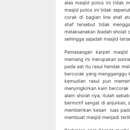
alas masjid polos ini tidak 
masjid polos ini tidak sepenu
corak di bagian line shaf 
shaf tersebut tidak meng
melaksanakan ibadah sholat d
sehingga sajadah masjid ters
Pemasangan karpet masjid 
memang ini merupakan sunnah
pada aat itu rasul hendak me
bercorak yang mengganggu ko
kemudian rasul pun memeri
menyingkirkan kain bercorak 
alam sholat nya, itulah seba
bermotif sangat di anjurkan, s
memberikan kesan luas pada
membuat masjid menjadi terlih