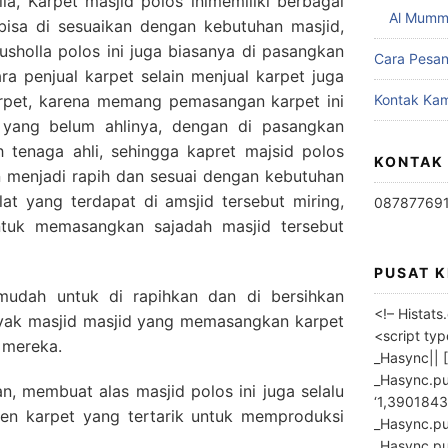
la, Karpet masjid polos inimemiliki berbagai
Al Mumm
bisa di sesuaikan dengan kebutuhan masjid,
holla polos ini juga biasanya di pasangkan
Cara Pesa
ara penjual karpet selain menjual karpet juga
rpet, karena memang pemasangan karpet ini
Kontak Kam
h yang belum ahlinya, dengan di pasangkan
h tenaga ahli, sehingga kapret majsid polos
KONTAK
n menjadi rapih dan sesuai dengan kebutuhan
iblat yang terdapat di amsjid tersebut miring,
08787769
tuk memasangkan sajadah masjid tersebut
PUSAT 
 mudah untuk di rapihkan dan di bersihkan
<!– Histat
nyak masjid masjid yang memasangkan karpet
<script ty
 mereka.
_Hasync|| [
_Hasync.pus
, membuat alas masjid polos ini juga selalu
‘1,3901843
en karpet yang tertarik untuk memproduksi
_Hasync.push
_Hasync.push