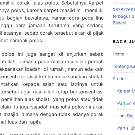
memiliki corak alas polos. Sebetulnya Karpet
0878776915
hnya polos, karena karpet masjid ini memiliki
terbagus d
atau bagian bawahnya, namun cora pada line
Bekasi
ganggu para jamaah terutama yang sedang
i atasnya, sebab corak tersebut akan di pijak
ebut nampak polos.
BACA J
polos ini juga sangat di anjurkan sebab
Home
tullah.. dimana pada masa rasulullah pernah
Tentang K
laksanakan ibadah di rumah , namun ada kain
nsentersi rasul ketika melaksanakan sholat,
Produk
ntahkan kepada salah satu istrinya untuk
Karpet M
tersebut agar rasulullah tetap berkonsentrasi
b pemilihan alas sholat yang polos atau tidak
Parfum K
elain itu juga sajadah musholla polos ini akan
 masjid, dimana dengan tidak adanya corak
Jam Digi
at luas dan rapih.
Partisi S