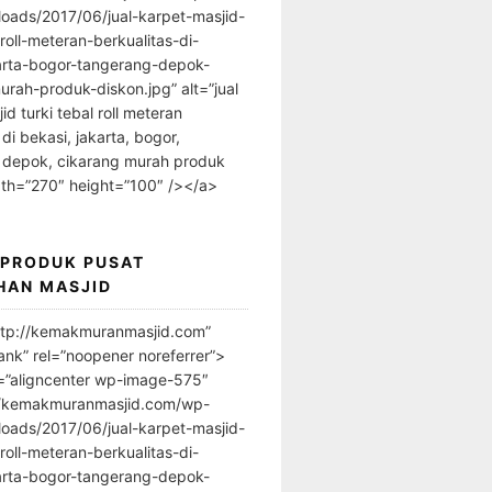
loads/2017/06/jual-karpet-masjid-
-roll-meteran-berkualitas-di-
arta-bogor-tangerang-depok-
urah-produk-diskon.jpg” alt=”jual
id turki tebal roll meteran
 di bekasi, jakarta, bogor,
 depok, cikarang murah produk
dth=”270″ height=”100″ /></a>
 PRODUK PUSAT
HAN MASJID
ttp://kemakmuranmasjid.com”
ank” rel=”noopener noreferrer”>
=”aligncenter wp-image-575″
//kemakmuranmasjid.com/wp-
loads/2017/06/jual-karpet-masjid-
-roll-meteran-berkualitas-di-
arta-bogor-tangerang-depok-