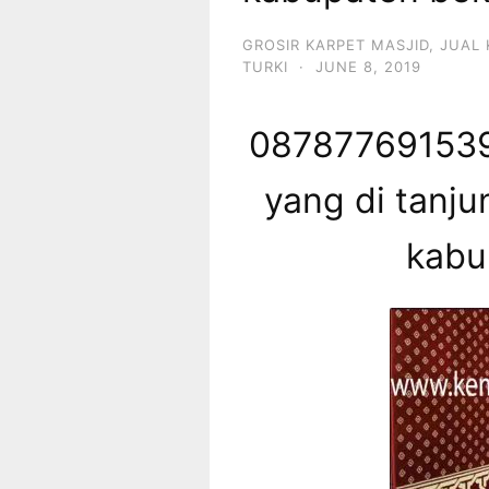
GROSIR KARPET MASJID
,
JUAL 
TURKI
·
JUNE 8, 2019
087877691539 
yang di tanju
kabu