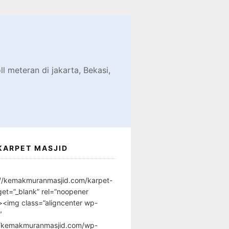
d
l meteran di jakarta, Bekasi,
KARPET MASJID
://kemakmuranmasjid.com/karpet-
get=”_blank” rel=”noopener
”><img class=”aligncenter wp-
″
//kemakmuranmasjid.com/wp-