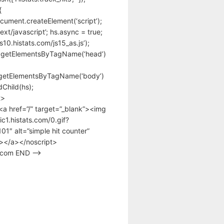
{
cument.createElement(‘script’);
text/javascript’; hs.async = true;
/s10.histats.com/js15_as.js’);
.getElementsByTagName(‘head’)
getElementsByTagName(‘body’)
Child(hs);
t>
<a href=”/” target=”_blank”><img
tic1.histats.com/0.gif?
1″ alt=”simple hit counter”
></a></noscript>
s.com END –>