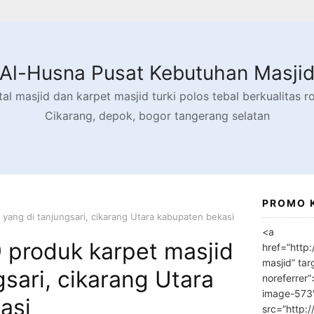
Al-Husna Pusat Kebutuhan Masji
l masjid dan karpet masjid turki polos tebal berkualitas rol
Cikarang, depok, bogor tangerang selatan
PROMO 
yang di tanjungsari, cikarang Utara kabupaten bekasi
<a
produk karpet masjid
href=”http
masjid” tar
gsari, cikarang Utara
noreferrer
image-573
asi
src=”http: