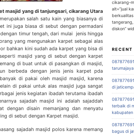
cikarang-m
alt=”jual ka
masjid yang di tanjungsari, cikarang Utara
berkualitas
erupakan salah satu kain yang biasanya di
tangerang,
et ini juga biasa di sebut dengan permadani
diskon” wi
k dengan timur tengah, dari mulai jenis hingga
orang yang mengunakan karpet sebagai alas
tor bahkan kini sudah ada karpet yang bisa di
RECENT
seperti masjid yang di sebut dengan karpet
0878776915
memang di buat untuk di pasangkan di masjid,
tarumajaya
un berbeda dengan jenis jenis karpet pda
banyak di pakai oleh masjid masjid, karena
087877691
lain di pakai untuk alas masjid juga sangat
di jaticemp
rbagai jenis kegiatan ibadah terutama ibadah
087877691
narnya sajadah masjid ini adalah sajaddah
terbaik di
buat dengan disain memanjang dan menyatu
kabupaten 
ring di sebut dengan Karpet masjid.
0878776915
asang sajadah masjid polos karena memang
bagus di ja