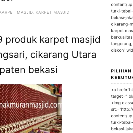
content/up
turki-tebal
KARPET MASJID
,
KARPET MASJID
bekasi-jak
cikarang-m
karpet masj
produk karpet masjid
berkualitas
tangerang,
diskon” wi
ngsari, cikarang Utara
paten bekasi
PILIHAN
KEBUTU
<a href=”h
target=”_bl
<img class
src=”http:
content/up
turki-tebal
bekasi-jak