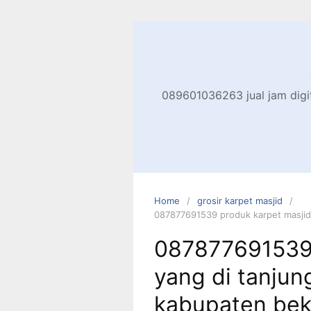
Skip
to
content
089601036263 jual jam digita
Home
grosir karpet masjid
087877691539 produk karpet masjid 
087877691539 
yang di tanjun
kabupaten bek