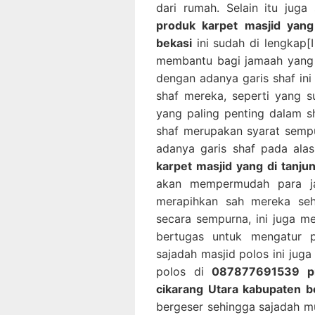
dari rumah. Selain itu jug
produk karpet masjid yang 
bekasi
ini sudah di lengkap[
membantu bagi jamaah yang 
dengan adanya garis shaf in
shaf mereka, seperti yang 
yang paling penting dalam s
shaf merupakan syarat semp
adanya garis shaf pada ala
karpet masjid yang di tanju
akan mempermudah para ja
merapihkan sah mereka se
secara sempurna, ini juga 
bertugas untuk mengatur 
sajadah masjid polos ini jug
polos di
087877691539 pro
cikarang Utara kabupaten b
bergeser sehingga sajadah mu