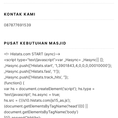
KONTAK KAMI
087877691539
PUSAT KEBUTUHAN MASJID
<!– Histats.com START (aync)–>
<script type=”text/javascript”>var _Hasync= _Hasync|| [];
_Hasync.push([‘Histats.start’, ‘1,3901843,4,0,0,0,00010000’]);
_Hasync.push([‘Histats.fasi’, ‘1’]);
_Hasync.push([‘Histats.track_hits’, ”]);
(function() {
var hs = document.createElement(‘script’); hs.type =
‘text/javascript’; hs.async = true;
hs.src = (‘//s10.histats.com/js15_as.js’);
(document.getElementsByTagName(‘head’)[0] ||
document.getElementsByTagName(‘body’)
[0]).appendChild(hs);