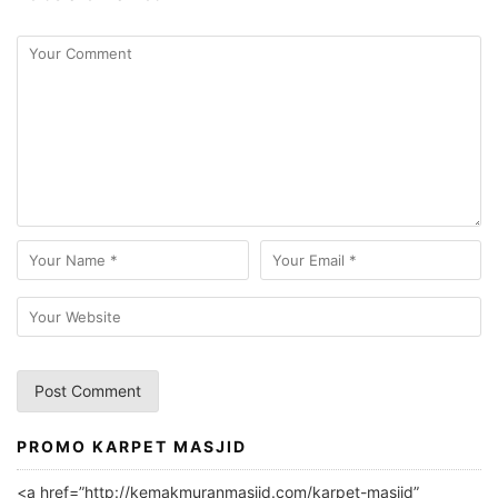
PROMO KARPET MASJID
A
l
<a href=”http://kemakmuranmasjid.com/karpet-masjid”