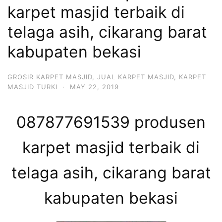
karpet masjid terbaik di
telaga asih, cikarang barat
kabupaten bekasi
GROSIR KARPET MASJID
,
JUAL KARPET MASJID
,
KARPET
MASJID TURKI
·
MAY 22, 2019
087877691539 produsen
karpet masjid terbaik di
telaga asih, cikarang barat
kabupaten bekasi