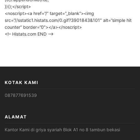
})();</script>
<noscript><a href=”/” target=”_blank”><img
src=”//sstatic1.histats.com/0.gif?3901843&101″ alt=”simple hit
counter” border=”0″></a></noscript>
<!– Histats.com END –>
KOTAK KAMI
087877691539
ALAMAT
Kantor Kami di griya syariah Blok A1 no 8 tambun bekasi