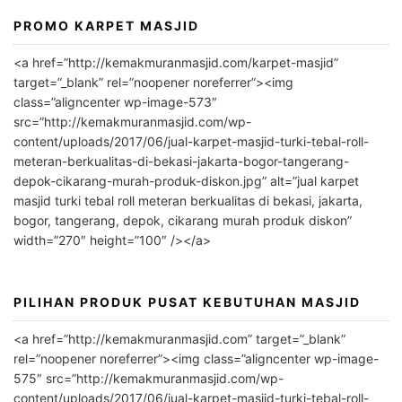
PROMO KARPET MASJID
A
l
<a href=”http://kemakmuranmasjid.com/karpet-masjid”
t
target=”_blank” rel=”noopener noreferrer”><img
e
class=”aligncenter wp-image-573″
r
src=”http://kemakmuranmasjid.com/wp-
n
content/uploads/2017/06/jual-karpet-masjid-turki-tebal-roll-
meteran-berkualitas-di-bekasi-jakarta-bogor-tangerang-
a
depok-cikarang-murah-produk-diskon.jpg” alt=”jual karpet
t
masjid turki tebal roll meteran berkualitas di bekasi, jakarta,
i
bogor, tangerang, depok, cikarang murah produk diskon”
v
width=”270″ height=”100″ /></a>
e
:
PILIHAN PRODUK PUSAT KEBUTUHAN MASJID
<a href=”http://kemakmuranmasjid.com” target=”_blank”
rel=”noopener noreferrer”><img class=”aligncenter wp-image-
575″ src=”http://kemakmuranmasjid.com/wp-
content/uploads/2017/06/jual-karpet-masjid-turki-tebal-roll-