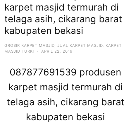
karpet masjid termurah di
telaga asih, cikarang barat
kabupaten bekasi
GROSIR KARPET MASJID
,
JUAL KARPET MASJID
,
KARPET
MASJID TURKI
·
APRIL 22, 2019
087877691539 produsen
karpet masjid termurah di
telaga asih, cikarang barat
kabupaten bekasi