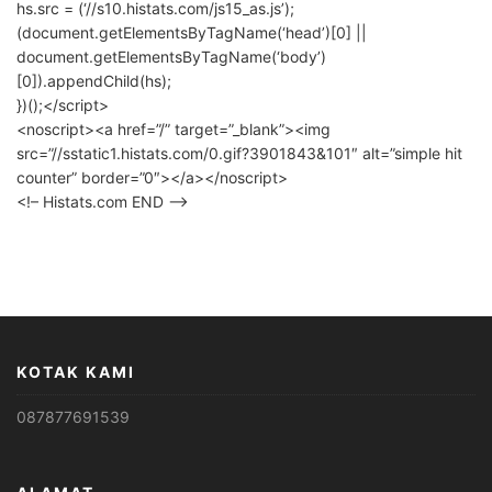
hs.src = (‘//s10.histats.com/js15_as.js’);
(document.getElementsByTagName(‘head’)[0] ||
document.getElementsByTagName(‘body’)
[0]).appendChild(hs);
})();</script>
<noscript><a href=”/” target=”_blank”><img
src=”//sstatic1.histats.com/0.gif?3901843&101″ alt=”simple hit
counter” border=”0″></a></noscript>
<!– Histats.com END –>
KOTAK KAMI
087877691539