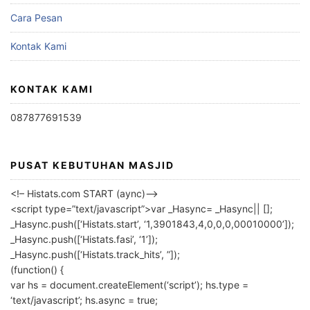
Cara Pesan
Kontak Kami
KONTAK KAMI
087877691539
PUSAT KEBUTUHAN MASJID
<!– Histats.com START (aync)–>
<script type=”text/javascript”>var _Hasync= _Hasync|| [];
_Hasync.push([‘Histats.start’, ‘1,3901843,4,0,0,0,00010000’]);
_Hasync.push([‘Histats.fasi’, ‘1’]);
_Hasync.push([‘Histats.track_hits’, ”]);
(function() {
var hs = document.createElement(‘script’); hs.type =
‘text/javascript’; hs.async = true;