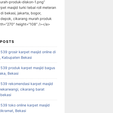
urah-produk-diskon-1.png”
rpet masjid turki tebal roll meteran
 di bekasi, jakarta, bogor,
 depok, cikarang murah produk
dth=”270″ height=”108″ /></a>
 POSTS
39 grosir karpet masjid online di
, Kabupaten Bekasi
539 produk karpet masjid bagus
aka, Bekasi
539 rekomendasi karpet masjid
 mekarwangi, cikarang barat
bekasi
39 toko online karpet masjid
tikramat, Bekasi