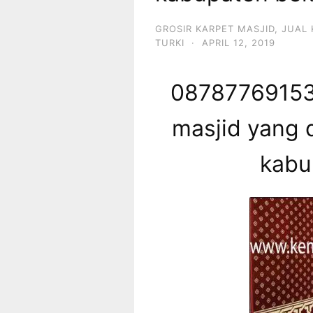
GROSIR KARPET MASJID
,
JUAL 
TURKI
·
APRIL 12, 2019
087877691539
masjid yang d
kabu