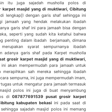
ain itu juga sajadah musholla polos di
karpet masjid yang di muktiwari, Cibitung
di lengkap[I dengan garis shaf sehingga ini
i jamaah yang hendak melakukan ibadah
anya garis shaf ini para jamaah bisa dengan
ka, seperti yang sudah kita ketahui bahwa
ing penting dalam ibadah berjamaah, dimana
 merupakan syarat sempurnanya ibadah
n adanya garis shaf pada Karpet musholla
 grosir karpet masjid yang di muktiwari,
ni akan mempermudah para jamaah untuk
n merapihkan sah mereka sehingga ibadah
ecara sempurna, ini juga mempermudah imam,
rtugas untuk mengatur para jamaah termasuk
masjid polos ini juga di buat menyambung
los di
087877691539 pusat grosir karpet
Cibitung kabupaten bekasi
ini pada saat di
 sehingga sajadah masjid polos ini memang