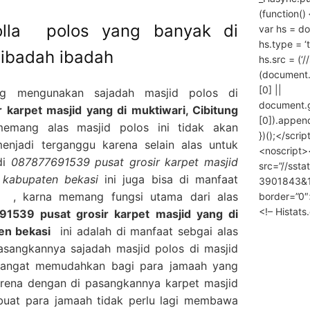
(function() 
olla polos yang banyak di
var hs = do
hs.type = ‘
 ibadah ibadah
hs.src = (‘/
(document
[0] ||
ng mengunakan sajadah masjid polos di
document.
karpet masjid yang di muktiwari, Cibitung
[0]).append
mang alas masjid polos ini tidak akan
})();</scrip
enjadi terganggu karena selain alas untuk
<noscript>
di
087877691539 pusat grosir karpet masjid
src=”//ssta
 kabupaten bekasi
ini juga bisa di manfaat
3901843&10
h , karna memang fungsi utama dari alas
border=”0″
<!– Histat
1539 pusat grosir karpet masjid yang di
en bekasi
ini adalah di manfaat sebgai alas
asangkannya sajadah masjid polos di masjid
 sangat memudahkan bagi para jamaah yang
rena dengan di pasangkannya karpet masjid
buat para jamaah tidak perlu lagi membawa