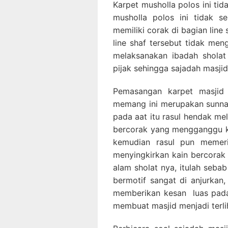
Karpet musholla polos ini tid
musholla polos ini tidak s
memiliki corak di bagian lin
line shaf tersebut tidak m
melaksanakan ibadah sholat
pijak sehingga sajadah masji
Pemasangan karpet masjid 
memang ini merupakan sunnah
pada aat itu rasul hendak me
bercorak yang mengganggu ko
kemudian rasul pun memeri
menyingkirkan kain bercorak 
alam sholat nya, itulah seba
bermotif sangat di anjurkan,
memberikan kesan luas pada
membuat masjid menjadi terlih