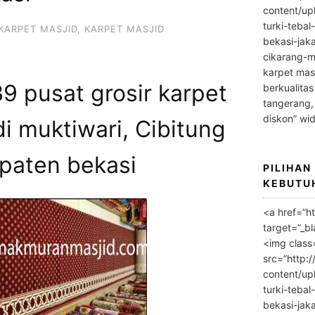
content/up
turki-tebal
KARPET MASJID
,
KARPET MASJID
bekasi-jak
cikarang-m
karpet masj
 pusat grosir karpet
berkualitas
tangerang,
diskon” wi
i muktiwari, Cibitung
paten bekasi
PILIHAN
KEBUTU
<a href=”h
target=”_bl
<img class
src=”http:
content/up
turki-tebal
bekasi-jak