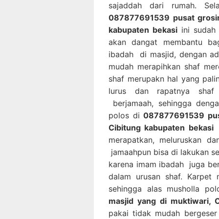
sajaddah dari rumah. Sel
087877691539 pusat grosir 
kabupaten bekasi
ini sudah 
akan dangat membantu bag
ibadah di masjid, dengan ad
mudah merapihkan shaf mere
shaf merupakn hal yang pal
lurus dan rapatnya shaf
berjamaah, sehingga denga
polos di
087877691539 pusat
Cibitung kabupaten bekasi
i
merapatkan, meluruskan da
jamaahpun bisa di lakukan s
karena imam ibadah juga be
dalam urusan shaf. Karpet 
sehingga alas musholla po
masjid yang di muktiwari, 
pakai tidak mudah bergeser