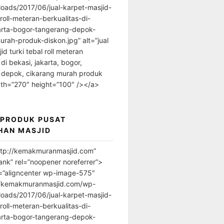
loads/2017/06/jual-karpet-masjid-
-roll-meteran-berkualitas-di-
arta-bogor-tangerang-depok-
urah-produk-diskon.jpg” alt=”jual
id turki tebal roll meteran
 di bekasi, jakarta, bogor,
 depok, cikarang murah produk
dth=”270″ height=”100″ /></a>
 PRODUK PUSAT
HAN MASJID
ttp://kemakmuranmasjid.com”
ank” rel=”noopener noreferrer”>
=”aligncenter wp-image-575″
//kemakmuranmasjid.com/wp-
loads/2017/06/jual-karpet-masjid-
-roll-meteran-berkualitas-di-
arta-bogor-tangerang-depok-