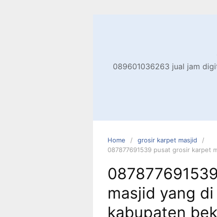
Skip
to
content
089601036263 jual jam digita
Home
grosir karpet masjid
087877691539 pusat grosir karpet m
087877691539 
masjid yang di
kabupaten bek