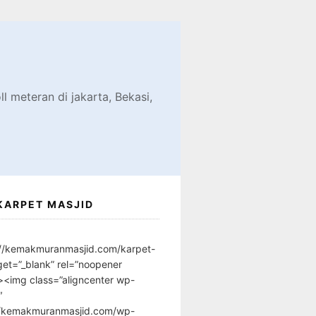
d
l meteran di jakarta, Bekasi,
KARPET MASJID
://kemakmuranmasjid.com/karpet-
get=”_blank” rel=”noopener
”><img class=”aligncenter wp-
″
//kemakmuranmasjid.com/wp-