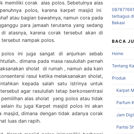
ak memiliki corak alas polos. Sebetulnya alas
0878776915
epenuhnya polos, karena karpet masjid ini
terbagus d
e shaf atau bagian bawahnya, namun cora pada
Bekasi
engganggu para jamaah terutama yang sedang
 di atasnya, karena corak tersebut akan di
d tersebut nampak polos.
BACA J
polos ini juga sangat di anjurkan sebab
Home
tullah.. dimana pada masa rasulullah pernah
Tentang K
laksanakan sholat di rumah , namun ada kain
nsentersi rasul ketika melaksanakan sholat,
Produk
ntahkan kepada salah satu istrinya untuk
Karpet M
tersebut agar rasulullah tetap berkonsentrasi
b pemilihan alas sholat yang polos atau tidak
Parfum K
 selain itu juga Karpet masjid polos ini akan
 masjid, dimana dengan tidak adanya corak
Jam Digi
at luas dan rapih.
Partisi S