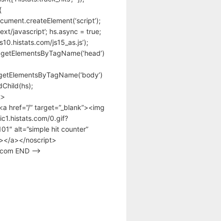
{
cument.createElement(‘script’);
text/javascript’; hs.async = true;
/s10.histats.com/js15_as.js’);
.getElementsByTagName(‘head’)
getElementsByTagName(‘body’)
Child(hs);
t>
<a href=”/” target=”_blank”><img
tic1.histats.com/0.gif?
1″ alt=”simple hit counter”
></a></noscript>
s.com END –>