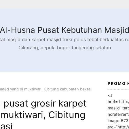
Al-Husna Pusat Kebutuhan Masji
l masjid dan karpet masjid turki polos tebal berkualitas rol
Cikarang, depok, bogor tangerang selatan
PROMO 
asjid yang di muktiwari, Cibitung kabupaten bekasi
<a
pusat grosir karpet
href=”http
masjid” tar
 muktiwari, Cibitung
noreferrer
image-573
asi
src=”http: