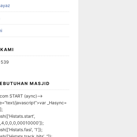
ayaz
n
i
 KAMI
1539
KEBUTUHAN MASJID
s.com START (aync)–>
pe=”text/javascript”>var _Hasync=
];
h([‘Histats.start’,
,4,0,0,0,00010000’]);
([‘Histats.fasi’, ‘1’]);
([‘Histats.track_hits’, ”]);