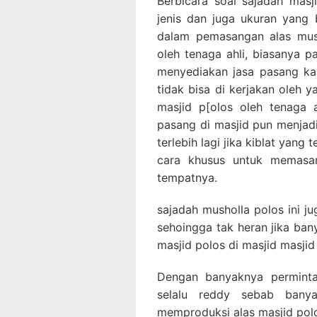
Berbicara soal sajadah masji
jenis dan juga ukuran yang 
dalam pemasangan alas mush
oleh tenaga ahli, biasanya p
menyediakan jasa pasang ka
tidak bisa di kerjakan oleh 
masjid p[olos oleh tenaga 
pasang di masjid pun menjadi
terlebih lagi jika kiblat yang
cara khusus untuk memasan
tempatnya.
sajadah musholla polos ini j
sehoingga tak heran jika ba
masjid polos di masjid masjid
Dengan banyaknya perminta
selalu reddy sebab banya
memproduksi alas masjid polo