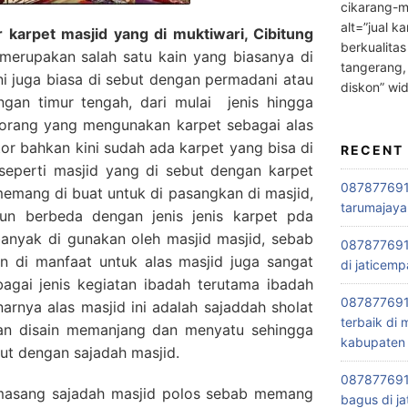
cikarang-m
alt=”jual ka
karpet masjid yang di muktiwari, Cibitung
berkualitas
erupakan salah satu kain yang biasanya di
tangerang,
ini juga biasa di sebut dengan permadani atau
diskon” wi
engan timur tengah, dari mulai jenis hingga
orang yang mengunakan karpet sebagai alas
tor bahkan kini sudah ada karpet yang bisa di
RECENT
seperti masjid yang di sebut dengan karpet
0878776915
 memang di buat untuk di pasangkan di masjid,
tarumajaya
un berbeda dengan jenis jenis karpet pda
banyak di gunakan oleh masjid masjid, sebab
087877691
in di manfaat untuk alas masjid juga sangat
di jaticemp
bagai jenis kegiatan ibadah terutama ibadah
087877691
rnya alas masjid ini adalah sajaddah sholat
terbaik di
gan disain memanjang dan menyatu sehingga
kabupaten 
ebut dengan sajadah masjid.
0878776915
asang sajadah masjid polos sebab memang
bagus di ja