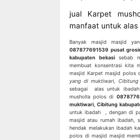
jual Karpet mush
manfaat untuk alas
Banyak masjid masjid ya
087877691539 pusat grosir 
kabupaten bekasi
sebab me
membuat konsentrasi kita m
masjid Karpet masjid polos 
yang di muktiwari, Cibitung
sebagai alas untuk ibada
musholla polos di
08787769
muktiwari, Cibitung kabupat
untuk ibadah , dengan di p
masjid atau rumah ibadah,
hendak melakukan ibadah ka
polos di masjid masjid mem