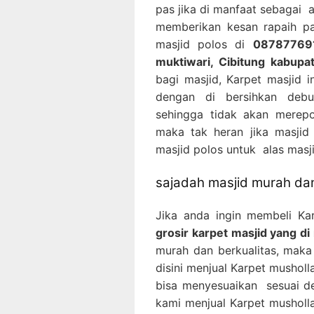
pas jika di manfaat sebagai 
memberikan kesan rapaih pa
masjid polos di
087877691
muktiwari, Cibitung kabupa
bagi masjid, Karpet masjid 
dengan di bersihkan deb
sehingga tidak akan merepo
maka tak heran jika masji
masjid polos untuk alas masji
sajadah masjid murah dan
Jika anda ingin membeli Ka
grosir karpet masjid yang di
murah dan berkualitas, maka 
disini menjual Karpet mushol
bisa menyesuaikan sesuai de
kami menjual Karpet musholl