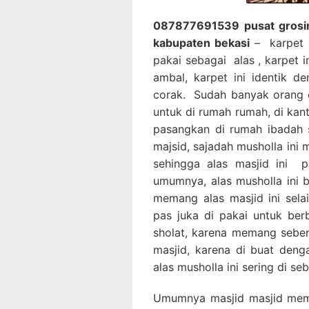
087877691539 pusat grosir 
kabupaten bekasi
– karpet m
pakai sebagai alas , karpet 
ambal, karpet ini identik d
corak. Sudah banyak orang 
untuk di rumah rumah, di kan
pasangkan di rumah ibadah 
majsid, sajadah musholla ini
sehingga alas masjid ini p
umumnya, alas musholla ini 
memang alas masjid ini sela
pas juka di pakai untuk ber
sholat, karena memang sebena
masjid, karena di buat den
alas musholla ini sering di s
Umumnya masjid masjid mem