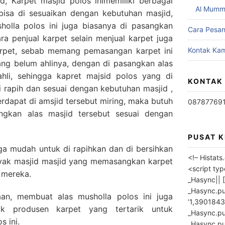
d, Karpet masjid polos inimemiliki berbagai
Al Mumm
bisa di sesuaikan dengan kebutuhan masjid,
olla polos ini juga biasanya di pasangkan
Cara Pesa
ara penjual karpet selain menjual karpet juga
rpet, sebab memang pemasangan karpet ini
Kontak Kam
yang belum ahlinya, dengan di pasangkan alas
ahli, sehingga kapret majsid polos yang di
KONTAK
 rapih dan sesuai dengan kebutuhan masjid ,
 terdapat di amsjid tersebut miring, maka butuh
08787769
gkan alas masjid tersebut sesuai dengan
PUSAT 
uga mudah untuk di rapihkan dan di bersihkan
<!– Histat
nyak masjid masjid yang memasangkan karpet
<script ty
 mereka.
_Hasync|| [
_Hasync.pus
an, membuat alas musholla polos ini juga
‘1,3901843
k produsen karpet yang tertarik untuk
_Hasync.push
s ini.
_Hasync.push