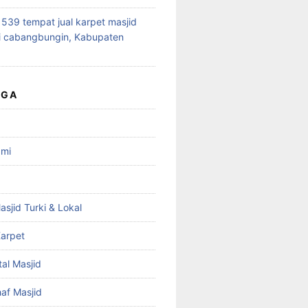
39 tempat jual karpet masjid
i cabangbungin, Kabupaten
UGA
ami
asjid Turki & Lokal
arpet
tal Masjid
haf Masjid