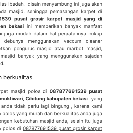
alas ibadah. disain menyambung ini juga akan
da masjid, sehingga pemasangan karpet di
539 pusat grosir karpet masjid yang di
ten bekasi
ini memberikan banyak manfaat
ini juga mudah dalam hal peraatannya cukup
u debunya menggunakan vaccum cleaner
tkan pengurus masjid atau marbot masjid,
d masjid banyak yang menggunakan sajadah
d.
 berkualitas.
rpet masjid polos di
087877691539 pusat
 muktiwari, Cibitung kabupaten bekasi
yang
anda tidak perlu lagi bingung , karena kami
la polos yang murah dan berkualitas anda juga
ngan kebutuhan masjid anda, selain itu juga
a polos di
087877691539 pusat grosir karpet