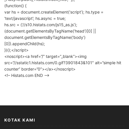
(function() {
var hs = document.createElement(‘script’); hs.type =
‘text/javascript’; hs.async = true;
hs.src = (‘//s10.histats.com/js15_as.js’);
(document.getElementsByTagName(‘head’)[0] ||
document.getElementsByTagName(‘body’)
[0]).appendChild(hs);
})();</script>
<noscript><a href=”/” target=”_blank”><img
src=”//sstatic1.histats.com/0.gif?3901843&101″ alt=”simple hit
counter” border=”0″></a></noscript>
<!– Histats.com END –>
KOTAK KAMI