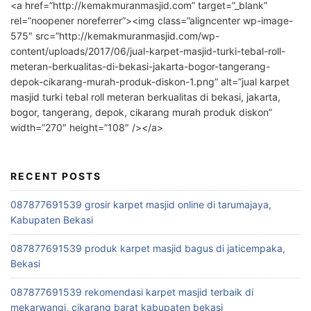
<a href=”http://kemakmuranmasjid.com” target=”_blank”
rel=”noopener noreferrer”><img class=”aligncenter wp-image-
575″ src=”http://kemakmuranmasjid.com/wp-
content/uploads/2017/06/jual-karpet-masjid-turki-tebal-roll-
meteran-berkualitas-di-bekasi-jakarta-bogor-tangerang-
depok-cikarang-murah-produk-diskon-1.png” alt=”jual karpet
masjid turki tebal roll meteran berkualitas di bekasi, jakarta,
bogor, tangerang, depok, cikarang murah produk diskon”
width=”270″ height=”108″ /></a>
RECENT POSTS
087877691539 grosir karpet masjid online di tarumajaya,
Kabupaten Bekasi
087877691539 produk karpet masjid bagus di jaticempaka,
Bekasi
087877691539 rekomendasi karpet masjid terbaik di
mekarwangi, cikarang barat kabupaten bekasi