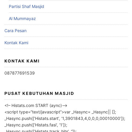
Partisi Shaf Masjid
Al Mummayaz
Cara Pesan
Kontak Kami
KONTAK KAMI
087877691539
PUSAT KEBUTUHAN MASJID
<!– Histats.com START (aync)–>
<script type=”text/javascript”>var _Hasync= _Hasync|| [];
_Hasync.push([‘Histats.start’, ‘1,3901843,4,0,0,0,00010000’]);
_Hasync.push([‘Histats.fasi’, ‘1’]);
_Hasync.push([‘Histats.track_hits’, ”]);