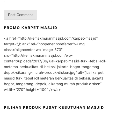
PROMO KARPET MASJID
A
l
<a href=”http://kemakmuranmasjid.com/karpet-masjid”
t
target=”_blank” rel=”noopener noreferrer”><img
e
class=”aligncenter wp-image-573″
r
src=”http://kemakmuranmasjid.com/wp-
n
content/uploads/2017/06/jual-karpet-masjid-turki-tebal-roll-
meteran-berkualitas-di-bekasi-jakarta-bogor-tangerang-
a
depok-cikarang-murah-produk-diskon.jpg” alt=”jual karpet
t
masjid turki tebal roll meteran berkualitas di bekasi, jakarta,
i
bogor, tangerang, depok, cikarang murah produk diskon”
v
width=”270″ height=”100″ /></a>
e
:
PILIHAN PRODUK PUSAT KEBUTUHAN MASJID