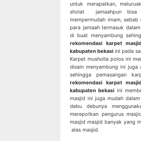
untuk merapatkan, meluru
sholat jamaahpun bisa 
mempermudah imam, sebab i
para jamaah termasuk dalam u
di buat menyambung sehing
rekomendasi karpet masjid
kabupaten bekasi
ini pada sa
Karpet musholla polos ini me
disain menyambung ini juga
sehingga pemasangan ka
rekomendasi karpet masjid
kabupaten bekasi
ini membe
masjid ini juga mudah dalam
debu debunya menggunaka
merepotkan pengurus masjid
masjid masjid banyak yang 
alas masjid.