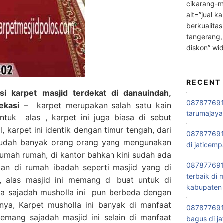
cikarang-m
alt=”jual ka
berkualitas
tangerang,
diskon” wi
RECENT
 karpet masjid terdekat di danauindah,
0878776915
ekasi
– karpet merupakan salah satu kain
tarumajaya
ntuk alas , karpet ini juga biasa di sebut
 karpet ini identik dengan timur tengah, dari
087877691
Sudah banyak orang orang yang mengunakan
di jaticemp
 rumah rumah, di kantor bahkan kini sudah ada
087877691
kan di rumah ibadah seperti masjid yang di
terbaik di
, alas masjid ini memang di buat untuk di
kabupaten 
ga sajadah musholla ini pun berbeda dengan
nya, Karpet musholla ini banyak di manfaat
0878776915
emang sajadah masjid ini selain di manfaat
bagus di ja