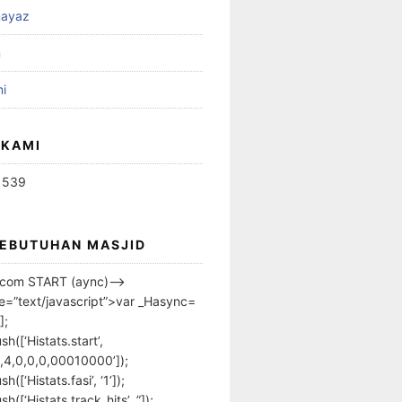
ayaz
n
i
 KAMI
1539
KEBUTUHAN MASJID
s.com START (aync)–>
pe=”text/javascript”>var _Hasync=
];
h([‘Histats.start’,
,4,0,0,0,00010000’]);
([‘Histats.fasi’, ‘1’]);
([‘Histats.track_hits’, ”]);