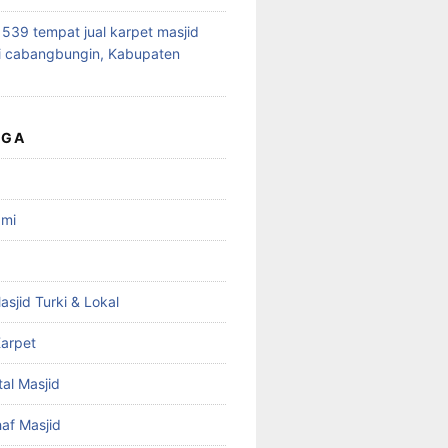
39 tempat jual karpet masjid
i cabangbungin, Kabupaten
UGA
ami
asjid Turki & Lokal
arpet
tal Masjid
haf Masjid