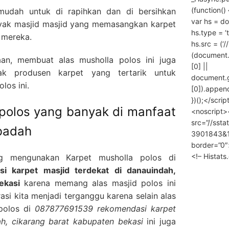
(function() 
 mudah untuk di rapihkan dan di bersihkan
var hs = do
nyak masjid masjid yang memasangkan karpet
hs.type = ‘
 mereka.
hs.src = (‘/
(document
an, membuat alas musholla polos ini juga
[0] ||
ak produsen karpet yang tertarik untuk
document.
los ini.
[0]).append
})();</scrip
 polos yang banyak di manfaat
<noscript>
src=”//ssta
ibadah
3901843&10
border=”0″
<!– Histat
g mengunakan Karpet musholla polos di
 karpet masjid terdekat di danauindah,
ekasi
karena memang alas masjid polos ini
si kita menjadi terganggu karena selain alas
 polos di
087877691539 rekomendasi karpet
ah, cikarang barat kabupaten bekasi
ini juga