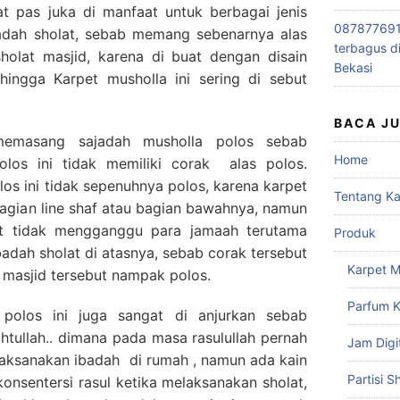
at pas juka di manfaat untuk berbagai jenis
0878776915
badah sholat, sebab memang sebenarnya alas
terbagus d
sholat masjid, karena di buat dengan disain
Bekasi
ngga Karpet musholla ini sering di sebut
BACA J
emasang sajadah musholla polos sebab
Home
los ini tidak memiliki corak alas polos.
los ini tidak sepenuhnya polos, karena karpet
Tentang K
 bagian line shaf atau bagian bawahnya, namun
ut tidak mengganggu para jamaah terutama
Produk
dah sholat di atasnya, sebab corak tersebut
Karpet M
t masjid tersebut nampak polos.
Parfum K
polos ini juga sangat di anjurkan sebab
tullah.. dimana pada masa rasulullah pernah
Jam Digi
laksanakan ibadah di rumah , namun ada kain
Partisi S
nsentersi rasul ketika melaksanakan sholat,