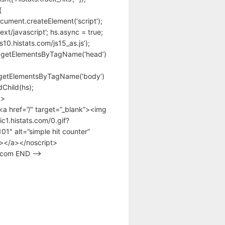
{
cument.createElement(‘script’);
text/javascript’; hs.async = true;
/s10.histats.com/js15_as.js’);
.getElementsByTagName(‘head’)
getElementsByTagName(‘body’)
Child(hs);
t>
<a href=”/” target=”_blank”><img
tic1.histats.com/0.gif?
1″ alt=”simple hit counter”
></a></noscript>
s.com END –>