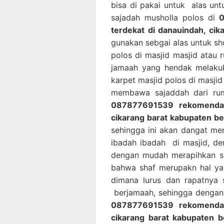
bisa di pakai untuk alas un
sajadah musholla polos di
0
terdekat di danauindah, cik
gunakan sebgai alas untuk sh
polos di masjid masjid atau
jamaah yang hendak melaku
karpet masjid polos di masji
membawa sajaddah dari ruma
087877691539 rekomendasi
cikarang barat kabupaten be
sehingga ini akan dangat m
ibadah ibadah di masjid, de
dengan mudah merapihkan sh
bahwa shaf merupakn hal ya
dimana lurus dan rapatnya 
berjamaah, sehingga dengan 
087877691539 rekomendasi
cikarang barat kabupaten b