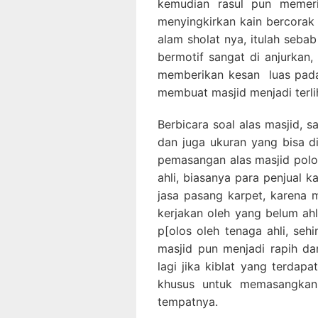
kemudian rasul pun memeri
menyingkirkan kain bercorak 
alam sholat nya, itulah seba
bermotif sangat di anjurkan, 
memberikan kesan luas pada
membuat masjid menjadi terlih
Berbicara soal alas masjid, s
dan juga ukuran yang bisa d
pemasangan alas masjid polos
ahli, biasanya para penjual 
jasa pasang karpet, karena 
kerjakan oleh yang belum ah
p[olos oleh tenaga ahli, seh
masjid pun menjadi rapih da
lagi jika kiblat yang terdap
khusus untuk memasangkan 
tempatnya.