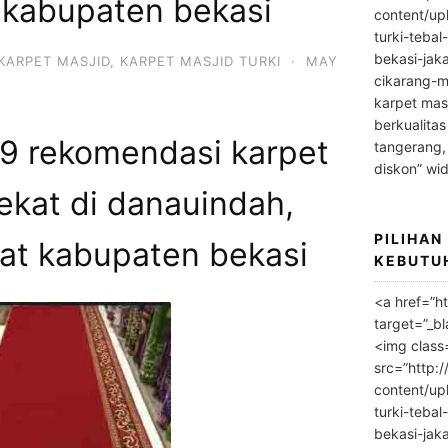
 kabupaten bekasi
content/up
turki-tebal
bekasi-jak
KARPET MASJID
,
KARPET MASJID TURKI
·
MAY
cikarang-m
karpet masj
berkualitas
 rekomendasi karpet
tangerang,
diskon” wi
ekat di danauindah,
PILIHAN
rat kabupaten bekasi
KEBUTU
<a href=”h
target=”_bl
<img class
src=”http:
content/up
turki-tebal
bekasi-jak