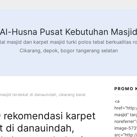
Al-Husna Pusat Kebutuhan Masji
l masjid dan karpet masjid turki polos tebal berkualitas rol
Cikarang, depok, bogor tangerang selatan
PROMO 
sjid terdekat di danauindah, cikarang barat
<a
href=”http
 rekomendasi karpet
masjid” tar
noreferrer
t di danauindah,
image-573
src=”http: