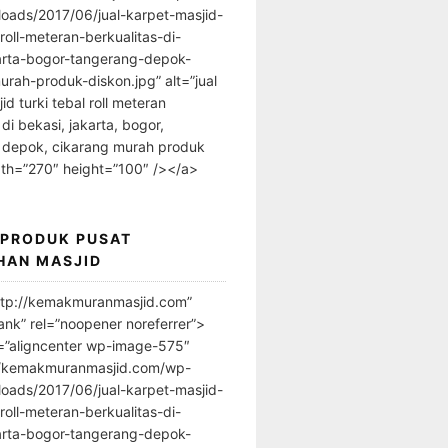
loads/2017/06/jual-karpet-masjid-
-roll-meteran-berkualitas-di-
arta-bogor-tangerang-depok-
urah-produk-diskon.jpg” alt=”jual
id turki tebal roll meteran
 di bekasi, jakarta, bogor,
 depok, cikarang murah produk
dth=”270″ height=”100″ /></a>
 PRODUK PUSAT
HAN MASJID
ttp://kemakmuranmasjid.com”
ank” rel=”noopener noreferrer”>
=”aligncenter wp-image-575″
//kemakmuranmasjid.com/wp-
loads/2017/06/jual-karpet-masjid-
-roll-meteran-berkualitas-di-
arta-bogor-tangerang-depok-