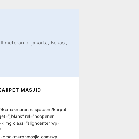
d
l meteran di jakarta, Bekasi,
KARPET MASJID
://kemakmuranmasjid.com/karpet-
get=”_blank” rel=”noopener
”><img class=”aligncenter wp-
″
//kemakmuranmasjid.com/wp-