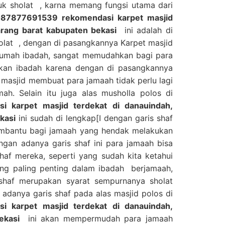
tuk sholat , karna memang fungsi utama dari
87877691539 rekomendasi karpet masjid
arang barat kabupaten bekasi
ini adalah di
olat , dengan di pasangkannya Karpet masjid
 rumah ibadah, sangat memudahkan bagi para
kan ibadah karena dengan di pasangkannya
d masjid membuat para jamaah tidak perlu lagi
h. Selain itu juga alas musholla polos di
 karpet masjid terdekat di danauindah,
kasi
ini sudah di lengkap[I dengan garis shaf
embantu bagi jamaah yang hendak melakukan
ngan adanya garis shaf ini para jamaah bisa
af mereka, seperti yang sudah kita ketahui
ng paling penting dalam ibadah berjamaah,
shaf merupakan syarat sempurnanya sholat
adanya garis shaf pada alas masjid polos di
 karpet masjid terdekat di danauindah,
ekasi
ini akan mempermudah para jamaah