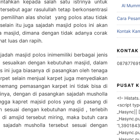
ntahkan kepada salah satu istrinya untuk
Al Mumm
tersebut agar rasulullah tetap berkonsentrasi
b pemilihan alas sholat yang polos atau tidak
Cara Pesa
selain itu juga sajadah masjid polos ini akan
Kontak Kam
 masjid, dimana dengan tidak adanya corak
at luas dan rapih.
KONTAK
ajadah masjid polos inimemiliki berbagai jenis
i sesuaikan dengan kebutuhan masjid, dalam
08787769
 ini juga biasanya di pasangkan oleh tenaga
karpet selain menjual karpet juga menyediakan
PUSAT 
memang pemasangan karpet ini tidak bisa di
linya, dengan di pasangkan sajadah musholla
<!– Histat
ingga kapret majsid polos yang di pasang di
<script ty
n sesuai dengan kebutuhan masjid , terlebih
_Hasync|| [
at di amsjid tersebut miring, maka butuh cara
_Hasync.pus
sajadah musholla tersebut sesuai dengan
‘1,3901843
_Hasync.push
_Hasync.push