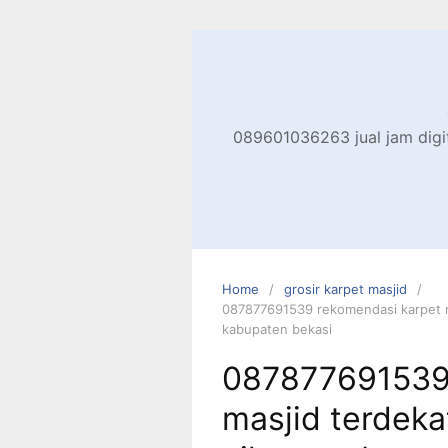
Skip
to
content
089601036263 jual jam digita
Home
grosir karpet masjid
087877691539 rekomendasi karpet ma
kabupaten bekasi
087877691539
masjid terdeka