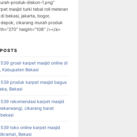
urah-produk-diskon-1.png”
rpet masjid turki tebal roll meteran
 di bekasi, jakarta, bogor,
 depok, cikarang murah produk
dth=”270″ height=”108″ /></a>
 POSTS
39 grosir karpet masjid online di
, Kabupaten Bekasi
539 produk karpet masjid bagus
aka, Bekasi
539 rekomendasi karpet masjid
 mekarwangi, cikarang barat
bekasi
39 toko online karpet masjid
tikramat, Bekasi