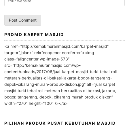
PROMO KARPET MASJID
A
l
<a href=”http://kemakmuranmasjid.com/karpet-masjid”
t
target=”_blank” rel=”noopener noreferrer”><img
e
class=”aligncenter wp-image-573″
r
src=”http://kemakmuranmasjid.com/wp-
n
content/uploads/2017/06/jual-karpet-masjid-turki-tebal-roll-
meteran-berkualitas-di-bekasi-jakarta-bogor-tangerang-
a
depok-cikarang-murah-produk-diskon.jpg” alt=”jual karpet
t
masjid turki tebal roll meteran berkualitas di bekasi, jakarta,
i
bogor, tangerang, depok, cikarang murah produk diskon”
v
width=”270″ height=”100″ /></a>
e
:
PILIHAN PRODUK PUSAT KEBUTUHAN MASJID