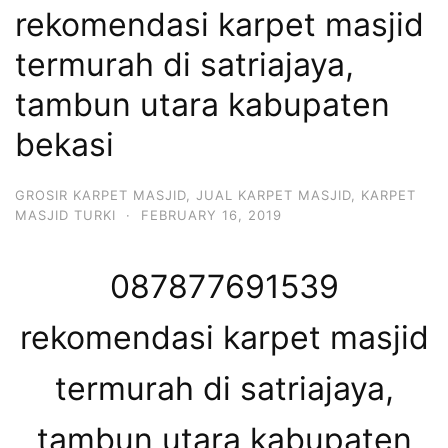
rekomendasi karpet masjid
termurah di satriajaya,
tambun utara kabupaten
bekasi
GROSIR KARPET MASJID
,
JUAL KARPET MASJID
,
KARPET
MASJID TURKI
·
FEBRUARY 16, 2019
087877691539
rekomendasi karpet masjid
termurah di satriajaya,
tambun utara kabupaten