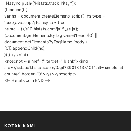
_Hasync.push([‘Histats.track_hits’, ”]);
(function() {
var hs = document.createElement(‘script’); hs.type =
‘text/javascript’; hs.async = true;
hs.src = (‘//s10.histats.com/js15_as.js’);
(document.getElementsByTagName(‘head’)[0] ||
document.getElementsByTagName(‘body’)
[0]).appendChild(hs);
})();</script>
<noscript><a href=”/” target=”_blank”><img
src=”//sstatic1.histats.com/0.gif?3901843&101″ alt=”simple hit
counter” border=”0″></a></noscript>
<!– Histats.com END –>
KOTAK KAMI