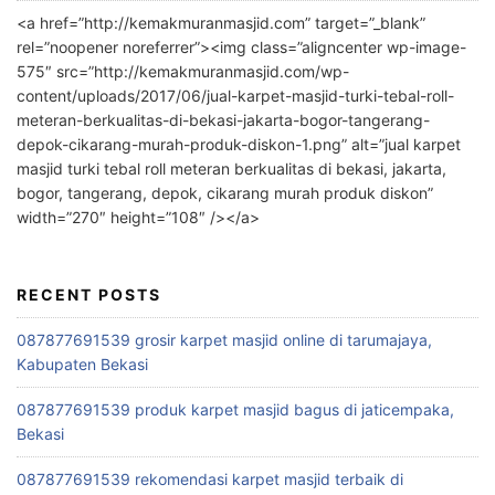
<a href=”http://kemakmuranmasjid.com” target=”_blank”
rel=”noopener noreferrer”><img class=”aligncenter wp-image-
575″ src=”http://kemakmuranmasjid.com/wp-
content/uploads/2017/06/jual-karpet-masjid-turki-tebal-roll-
meteran-berkualitas-di-bekasi-jakarta-bogor-tangerang-
depok-cikarang-murah-produk-diskon-1.png” alt=”jual karpet
masjid turki tebal roll meteran berkualitas di bekasi, jakarta,
bogor, tangerang, depok, cikarang murah produk diskon”
width=”270″ height=”108″ /></a>
RECENT POSTS
087877691539 grosir karpet masjid online di tarumajaya,
Kabupaten Bekasi
087877691539 produk karpet masjid bagus di jaticempaka,
Bekasi
087877691539 rekomendasi karpet masjid terbaik di