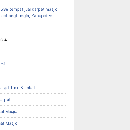
39 tempat jual karpet masjid
i cabangbungin, Kabupaten
UGA
ami
asjid Turki & Lokal
arpet
tal Masjid
haf Masjid