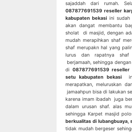
sajaddah dari rumah. Sel
087877691539 reseller karp
kabupaten bekasi
ini sudah 
akan dangat membantu bag
sholat di masjid, dengan ad
mudah merapihkan shaf mere
shaf merupakn hal yang pal
lurus dan rapatnya shaf
berjamaah, sehingga dengan 
di
087877691539 reseller k
setu kabupaten bekasi
ini
merapatkan, meluruskan da
jamaahpun bisa di lakukan s
karena imam ibadah juga be
dalam urusan shaf. alas mu
sehingga Karpet masjid pol
berkualitas di lubangbuaya,
tidak mudah bergeser sehing