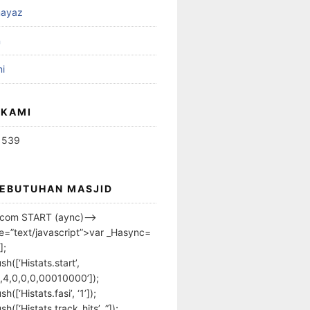
ayaz
n
i
 KAMI
1539
KEBUTUHAN MASJID
s.com START (aync)–>
pe=”text/javascript”>var _Hasync=
];
h([‘Histats.start’,
,4,0,0,0,00010000’]);
([‘Histats.fasi’, ‘1’]);
([‘Histats.track_hits’, ”]);