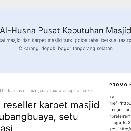
Al-Husna Pusat Kebutuhan Masji
l masjid dan karpet masjid turki polos tebal berkualitas rol
Cikarang, depok, bogor tangerang selatan
PROMO 
d berkualitas di lubangbuaya, setu kabupaten bekasi
<a
reseller karpet masjid
href=”http
masjid” tar
 lubangbuaya, setu
noreferrer
image-573
asi
src=”http: