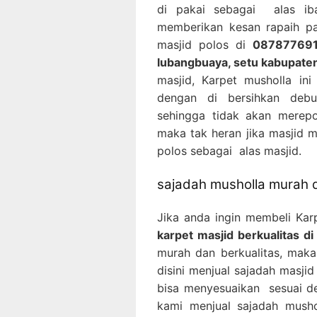
di pakai sebagai alas ib
memberikan kesan rapaih pa
masjid polos di
0878776915
lubangbuaya, setu kabupate
masjid, Karpet musholla in
dengan di bersihkan deb
sehingga tidak akan merepo
maka tak heran jika masjid 
polos sebagai alas masjid.
sajadah musholla murah d
Jika anda ingin membeli Kar
karpet masjid berkualitas d
murah dan berkualitas, maka
disini menjual sajadah masji
bisa menyesuaikan sesuai de
kami menjual sajadah mush