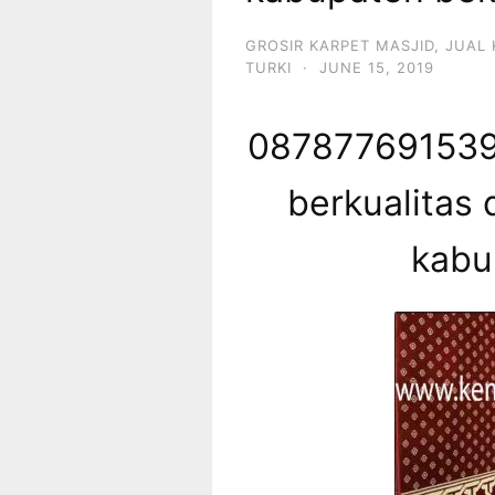
GROSIR KARPET MASJID
,
JUAL 
TURKI
·
JUNE 15, 2019
087877691539 
berkualitas 
kabu