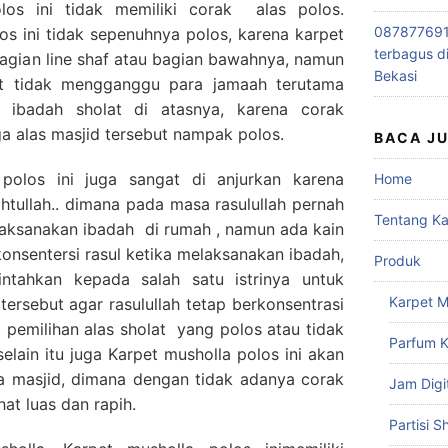
os ini tidak memiliki corak alas polos.
0878776915
os ini tidak sepenuhnya polos, karena karpet
terbagus d
 bagian line shaf atau bagian bawahnya, namun
Bekasi
ut tidak mengganggu para jamaah terutama
 ibadah sholat di atasnya, karena corak
ga alas masjid tersebut nampak polos.
BACA J
polos ini juga sangat di anjurkan karena
Home
tullah.. dimana pada masa rasulullah pernah
Tentang K
laksanakan ibadah di rumah , namun ada kain
nsentersi rasul ketika melaksanakan ibadah,
Produk
ntahkan kepada salah satu istrinya untuk
Karpet M
tersebut agar rasulullah tetap berkonsentrasi
b pemilihan alas sholat yang polos atau tidak
Parfum K
selain itu juga Karpet musholla polos ini akan
 masjid, dimana dengan tidak adanya corak
Jam Digi
at luas dan rapih.
Partisi S