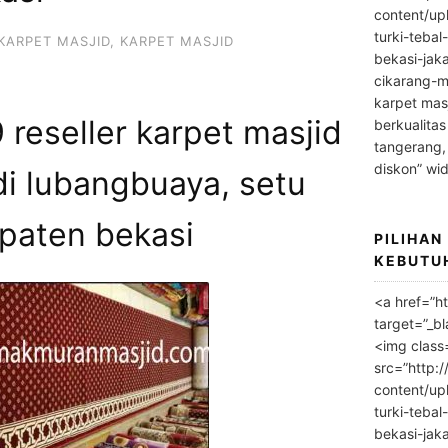
content/up
turki-tebal
KARPET MASJID
,
KARPET MASJID
bekasi-jak
cikarang-m
karpet masj
reseller karpet masjid
berkualitas
tangerang,
diskon” wi
di lubangbuaya, setu
paten bekasi
PILIHAN
KEBUTU
<a href=”h
target=”_bl
<img class
src=”http:
content/up
turki-tebal
bekasi-jak