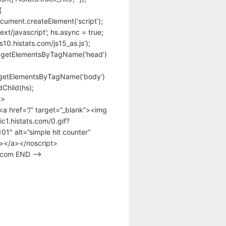
{
cument.createElement(‘script’);
text/javascript’; hs.async = true;
/s10.histats.com/js15_as.js’);
.getElementsByTagName(‘head’)
getElementsByTagName(‘body’)
Child(hs);
t>
<a href=”/” target=”_blank”><img
tic1.histats.com/0.gif?
1″ alt=”simple hit counter”
></a></noscript>
s.com END –>