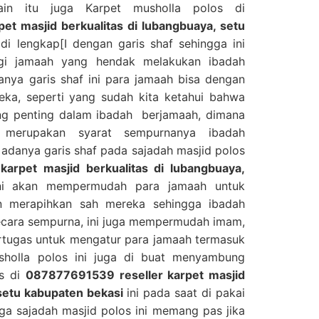
ain itu juga Karpet musholla polos di
et masjid berkualitas di lubangbuaya, setu
di lengkap[I dengan garis shaf sehingga ini
i jamaah yang hendak melakukan ibadah
anya garis shaf ini para jamaah bisa dengan
ka, seperti yang sudah kita ketahui bahwa
ing penting dalam ibadah berjamaah, dimana
 merupakan syarat sempurnanya ibadah
adanya garis shaf pada sajadah masjid polos
arpet masjid berkualitas di lubangbuaya,
 akan mempermudah para jamaah untuk
n merapihkan sah mereka sehingga ibadah
ecara sempurna, ini juga mempermudah imam,
rtugas untuk mengatur para jamaah termasuk
sholla polos ini juga di buat menyambung
os di
087877691539 reseller karpet masjid
 setu kabupaten bekasi
ini pada saat di pakai
ga sajadah masjid polos ini memang pas jika