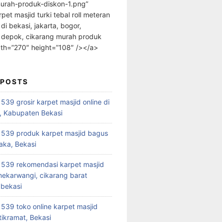
urah-produk-diskon-1.png”
rpet masjid turki tebal roll meteran
 di bekasi, jakarta, bogor,
 depok, cikarang murah produk
dth=”270″ height=”108″ /></a>
 POSTS
39 grosir karpet masjid online di
, Kabupaten Bekasi
539 produk karpet masjid bagus
aka, Bekasi
539 rekomendasi karpet masjid
 mekarwangi, cikarang barat
bekasi
39 toko online karpet masjid
tikramat, Bekasi