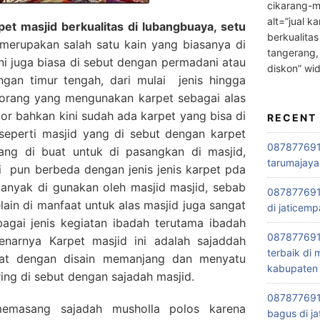
cikarang-m
alt=”jual ka
et masjid berkualitas di lubangbuaya, setu
berkualitas
erupakan salah satu kain yang biasanya di
tangerang,
ini juga biasa di sebut dengan permadani atau
diskon” wi
engan timur tengah, dari mulai jenis hingga
orang yang mengunakan karpet sebagai alas
tor bahkan kini sudah ada karpet yang bisa di
RECENT
seperti masjid yang di sebut dengan karpet
0878776915
mang di buat untuk di pasangkan di masjid,
tarumajaya
i pun berbeda dengan jenis jenis karpet pda
banyak di gunakan oleh masjid masjid, sebab
087877691
lain di manfaat untuk alas masjid juga sangat
di jaticemp
bagai jenis kegiatan ibadah terutama ibadah
087877691
narnya Karpet masjid ini adalah sajaddah
terbaik di
buat dengan disain memanjang dan menyatu
kabupaten 
ring di sebut dengan sajadah masjid.
0878776915
emasang sajadah musholla polos karena
bagus di ja