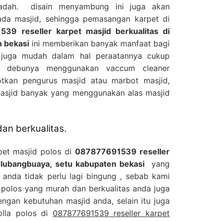
adah. disain menyambung ini juga akan
da masjid, sehingga pemasangan karpet di
39 reseller karpet masjid berkualitas di
n bekasi
ini memberikan banyak manfaat bagi
i juga mudah dalam hal peraatannya cukup
u debunya menggunakan vaccum cleaner
tkan pengurus masjid atau marbot masjid,
masjid banyak yang menggunakan alas masjid
an berkualitas.
pet masjid polos di
087877691539 reseller
i lubangbuaya, setu kabupaten bekasi
yang
 anda tidak perlu lagi bingung , sebab kami
d polos yang murah dan berkualitas anda juga
ngan kebutuhan masjid anda, selain itu juga
olla polos di
087877691539 reseller karpet