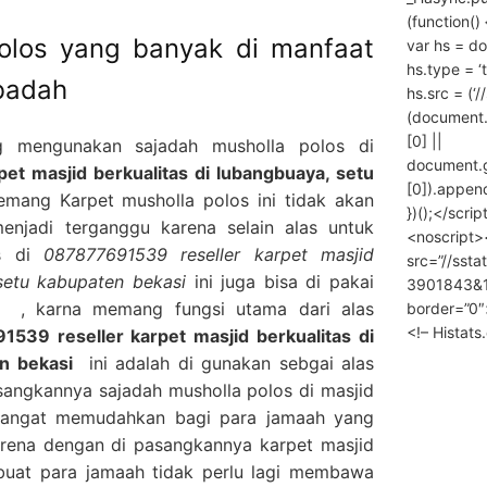
(function() 
polos yang banyak di manfaat
var hs = do
hs.type = ‘
ibadah
hs.src = (‘/
(document
[0] ||
g mengunakan sajadah musholla polos di
document.
et masjid berkualitas di lubangbuaya, setu
[0]).append
mang Karpet musholla polos ini tidak akan
})();</scrip
enjadi terganggu karena selain alas untuk
<noscript>
os di
087877691539 reseller karpet masjid
src=”//ssta
 setu kabupaten bekasi
ini juga bisa di pakai
3901843&10
h , karna memang fungsi utama dari alas
border=”0″
<!– Histat
539 reseller karpet masjid berkualitas di
n bekasi
ini adalah di gunakan sebgai alas
sangkannya sajadah musholla polos di masjid
 sangat memudahkan bagi para jamaah yang
rena dengan di pasangkannya karpet masjid
buat para jamaah tidak perlu lagi membawa