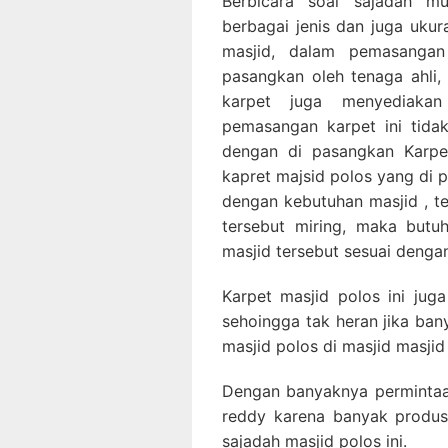
Berbicara soal sajadah mus
berbagai jenis dan juga uku
masjid, dalam pemasangan
pasangkan oleh tenaga ahli, 
karpet juga menyediaka
pemasangan karpet ini tidak
dengan di pasangkan Karpet
kapret majsid polos yang di 
dengan kebutuhan masjid , ter
tersebut miring, maka but
masjid tersebut sesuai denga
Karpet masjid polos ini jug
sehoingga tak heran jika ba
masjid polos di masjid masjid
Dengan banyaknya permintaan
reddy karena banyak produs
sajadah masjid polos ini.