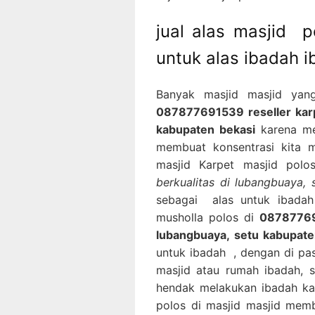
jual alas masjid 
untuk alas ibadah 
Banyak masjid masjid yan
087877691539 reseller karp
kabupaten bekasi
karena me
membuat konsentrasi kita m
masjid Karpet masjid pol
berkualitas di lubangbuaya,
sebagai alas untuk ibada
musholla polos di
087877691
lubangbuaya, setu kabupate
untuk ibadah , dengan di pa
masjid atau rumah ibadah,
hendak melakukan ibadah ka
polos di masjid masjid mem