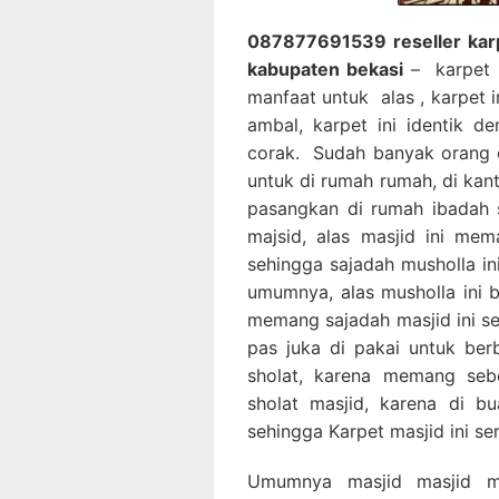
087877691539 reseller karp
kabupaten bekasi
– karpet m
manfaat untuk alas , karpet 
ambal, karpet ini identik d
corak. Sudah banyak orang 
untuk di rumah rumah, di kan
pasangkan di rumah ibadah 
majsid, alas masjid ini me
sehingga sajadah musholla in
umumnya, alas musholla ini 
memang sajadah masjid ini se
pas juka di pakai untuk ber
sholat, karena memang sebe
sholat masjid, karena di 
sehingga Karpet masjid ini se
Umumnya masjid masjid m