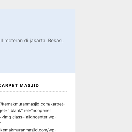
d
l meteran di jakarta, Bekasi,
KARPET MASJID
://kemakmuranmasjid.com/karpet-
get=”_blank” rel=”noopener
”><img class=”aligncenter wp-
″
//kemakmuranmasjid.com/wp-