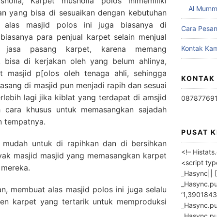
holla, Karpet musholla polos inimemiliki
Al Mumm
ran yang bisa di sesuaikan dengan kebutuhan
 alas masjid polos ini juga biasanya di
Cara Pesa
biasanya para penjual karpet selain menjual
n jasa pasang karpet, karena memang
Kontak Kam
 bisa di kerjakan oleh yang belum ahlinya,
 masjid p[olos oleh tenaga ahli, sehingga
KONTAK
pasang di masjid pun menjadi rapih dan sesuai
lebih lagi jika kiblat yang terdapat di amsjid
08787769
uh cara khusus untuk memasangkan sajadah
n tempatnya.
PUSAT 
a mudah untuk di rapihkan dan di bersihkan
<!– Histat
nyak masjid masjid yang memasangkan karpet
<script ty
 mereka.
_Hasync|| [
_Hasync.pus
, membuat alas masjid polos ini juga selalu
‘1,3901843
en karpet yang tertarik untuk memproduksi
_Hasync.push
_Hasync.push