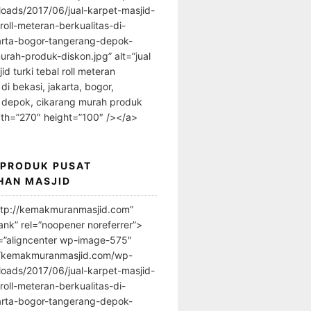
loads/2017/06/jual-karpet-masjid-
-roll-meteran-berkualitas-di-
arta-bogor-tangerang-depok-
urah-produk-diskon.jpg” alt=”jual
id turki tebal roll meteran
 di bekasi, jakarta, bogor,
 depok, cikarang murah produk
dth=”270″ height=”100″ /></a>
 PRODUK PUSAT
HAN MASJID
ttp://kemakmuranmasjid.com”
ank” rel=”noopener noreferrer”>
=”aligncenter wp-image-575″
//kemakmuranmasjid.com/wp-
loads/2017/06/jual-karpet-masjid-
-roll-meteran-berkualitas-di-
arta-bogor-tangerang-depok-