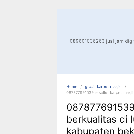
Skip
to
content
089601036263 jual jam digita
Home
grosir karpet masjid
087877691539 reseller karpet masji
087877691539 
berkualitas di
kabupaten bek