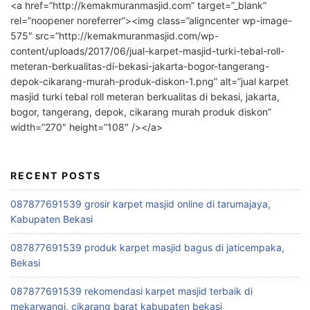
<a href=”http://kemakmuranmasjid.com” target=”_blank”
rel=”noopener noreferrer”><img class=”aligncenter wp-image-
575″ src=”http://kemakmuranmasjid.com/wp-
content/uploads/2017/06/jual-karpet-masjid-turki-tebal-roll-
meteran-berkualitas-di-bekasi-jakarta-bogor-tangerang-
depok-cikarang-murah-produk-diskon-1.png” alt=”jual karpet
masjid turki tebal roll meteran berkualitas di bekasi, jakarta,
bogor, tangerang, depok, cikarang murah produk diskon”
width=”270″ height=”108″ /></a>
RECENT POSTS
087877691539 grosir karpet masjid online di tarumajaya,
Kabupaten Bekasi
087877691539 produk karpet masjid bagus di jaticempaka,
Bekasi
087877691539 rekomendasi karpet masjid terbaik di
mekarwangi, cikarang barat kabupaten bekasi