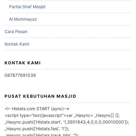
Partisi Shaf Masjid
Al Mummayaz
Cara Pesan
Kontak Kami
KONTAK KAMI
087877691539
PUSAT KEBUTUHAN MASJID
<!– Histats.com START (aync)–>
<script type=”text/javascript”>var _Hasync= _Hasync|| [];
_Hasync.push([‘Histats.start’, ‘1,3901843,4,0,0,0,00010000’]);
_Hasync.push([‘Histats.fasi’, ‘1’]);
_Hasync.push([‘Histats.track_hits’, ”]);