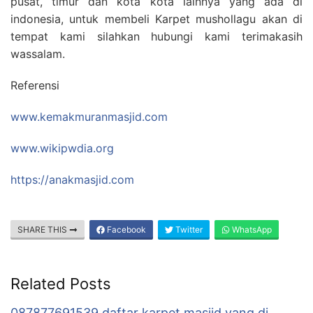
pusat, timur dan kota kota lainnya yang ada di
indonesia, untuk membeli Karpet mushollagu akan di
tempat kami silahkan hubungi kami terimakasih
wassalam.
Referensi
www.kemakmuranmasjid.com
www.wikipwdia.org
https://anakmasjid.com
SHARE THIS
Facebook
Twitter
WhatsApp
Related Posts
087877691539 daftar karpet masjid yang di