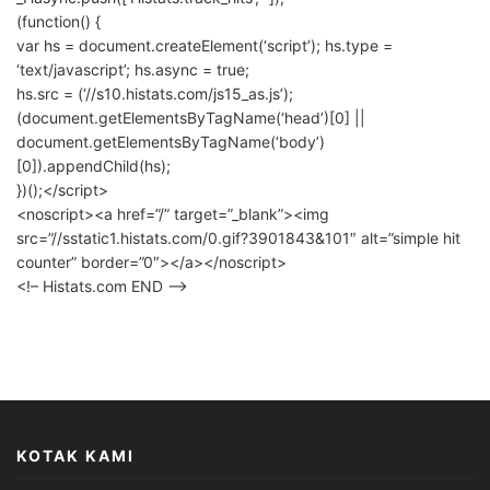
(function() {
var hs = document.createElement(‘script’); hs.type =
‘text/javascript’; hs.async = true;
hs.src = (‘//s10.histats.com/js15_as.js’);
(document.getElementsByTagName(‘head’)[0] ||
document.getElementsByTagName(‘body’)
[0]).appendChild(hs);
})();</script>
<noscript><a href=”/” target=”_blank”><img
src=”//sstatic1.histats.com/0.gif?3901843&101″ alt=”simple hit
counter” border=”0″></a></noscript>
<!– Histats.com END –>
KOTAK KAMI