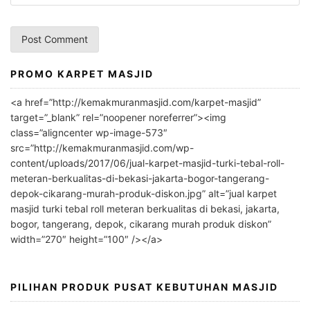
PROMO KARPET MASJID
A
l
<a href=”http://kemakmuranmasjid.com/karpet-masjid”
t
target=”_blank” rel=”noopener noreferrer”><img
e
class=”aligncenter wp-image-573″
r
src=”http://kemakmuranmasjid.com/wp-
n
content/uploads/2017/06/jual-karpet-masjid-turki-tebal-roll-
meteran-berkualitas-di-bekasi-jakarta-bogor-tangerang-
a
depok-cikarang-murah-produk-diskon.jpg” alt=”jual karpet
t
masjid turki tebal roll meteran berkualitas di bekasi, jakarta,
i
bogor, tangerang, depok, cikarang murah produk diskon”
v
width=”270″ height=”100″ /></a>
e
:
PILIHAN PRODUK PUSAT KEBUTUHAN MASJID