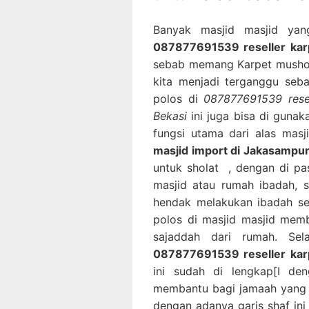
Banyak masjid masjid yan
087877691539 reseller karp
sebab memang Karpet musholl
kita menjadi terganggu seba
polos di
087877691539 resel
Bekasi
ini juga bisa di guna
fungsi utama dari alas masj
masjid import di Jakasampur
untuk sholat , dengan di pa
masjid atau rumah ibadah,
hendak melakukan ibadah se
polos di masjid masjid mem
sajaddah dari rumah. Sel
087877691539 reseller karp
ini sudah di lengkap[I de
membantu bagi jamaah yang 
dengan adanya garis shaf in