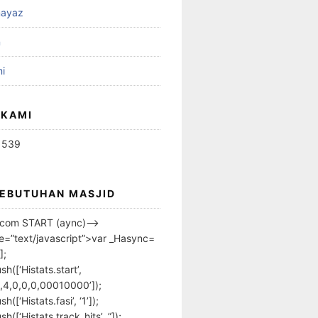
ayaz
n
i
 KAMI
1539
KEBUTUHAN MASJID
s.com START (aync)–>
pe=”text/javascript”>var _Hasync=
];
h([‘Histats.start’,
,4,0,0,0,00010000’]);
([‘Histats.fasi’, ‘1’]);
([‘Histats.track_hits’, ”]);