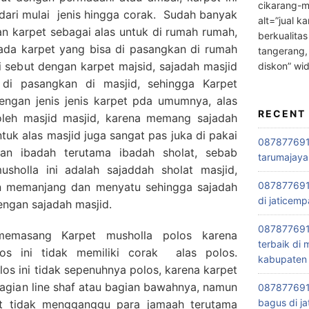
cikarang-m
 dari mulai jenis hingga corak. Sudah banyak
alt=”jual ka
 karpet sebagai alas untuk di rumah rumah,
berkualitas
 ada karpet yang bisa di pasangkan di rumah
tangerang,
i sebut dengan karpet majsid, sajadah masjid
diskon” wi
di pasangkan di masjid, sehingga Karpet
engan jenis jenis karpet pda umumnya, alas
RECENT
 oleh masjid masjid, karena memang sajadah
ntuk alas masjid juga sangat pas juka di pakai
0878776915
tan ibadah terutama ibadah sholat, sebab
tarumajaya
holla ini adalah sajaddah sholat masjid,
087877691
in memanjang dan menyatu sehingga sajadah
di jaticemp
dengan sajadah masjid.
087877691
emasang Karpet musholla polos karena
terbaik di
os ini tidak memiliki corak alas polos.
kabupaten 
los ini tidak sepenuhnya polos, karena karpet
 bagian line shaf atau bagian bawahnya, namun
0878776915
bagus di ja
ut tidak mengganggu para jamaah terutama