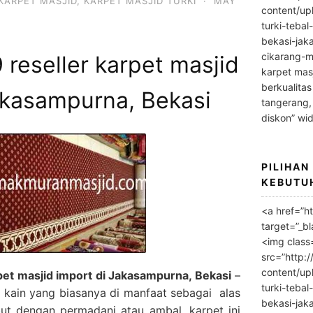
KARPET MASJID
,
KARPET MASJID TURKI
·
MAY
content/up
turki-tebal
bekasi-jak
cikarang-m
reseller karpet masjid
karpet masj
berkualitas
akasampurna, Bekasi
tangerang,
diskon” wi
PILIHAN
KEBUTU
<a href=”h
target=”_bl
<img class
src=”http:
content/up
et masjid import di Jakasampurna, Bekasi
–
turki-tebal
 kain yang biasanya di manfaat sebagai alas
bekasi-jak
ebut dengan permadani atau ambal, karpet ini