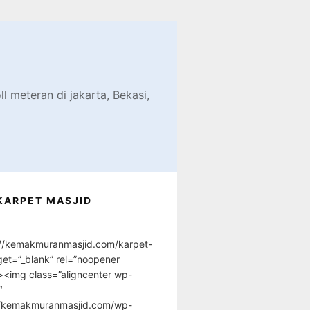
d
l meteran di jakarta, Bekasi,
KARPET MASJID
://kemakmuranmasjid.com/karpet-
get=”_blank” rel=”noopener
”><img class=”aligncenter wp-
″
//kemakmuranmasjid.com/wp-