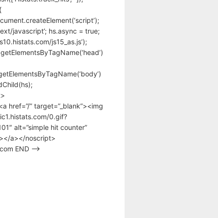
{
cument.createElement(‘script’);
text/javascript’; hs.async = true;
/s10.histats.com/js15_as.js’);
.getElementsByTagName(‘head’)
getElementsByTagName(‘body’)
Child(hs);
t>
<a href=”/” target=”_blank”><img
tic1.histats.com/0.gif?
1″ alt=”simple hit counter”
></a></noscript>
s.com END –>