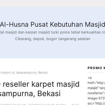
Al-Husna Pusat Kebutuhan Masji
l masjid dan karpet masjid turki polos tebal berkualitas rol
Cikarang, depok, bogor tangerang selatan
PROMO 
d import di Jakasampurna, Bekasi
<a
reseller karpet masjid
href=”http
masjid” tar
asampurna, Bekasi
noreferrer
image-573
src=”http: