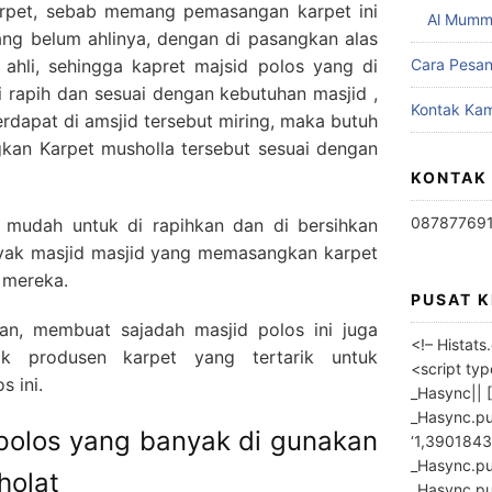
rpet, sebab memang pemasangan karpet ini
Al Mumm
yang belum ahlinya, dengan di pasangkan alas
 ahli, sehingga kapret majsid polos yang di
Cara Pesa
 rapih dan sesuai dengan kebutuhan masjid ,
Kontak Kam
 terdapat di amsjid tersebut miring, maka butuh
kan Karpet musholla tersebut sesuai dengan
KONTAK
08787769
a mudah untuk di rapihkan dan di bersihkan
nyak masjid masjid yang memasangkan karpet
 mereka.
PUSAT 
n, membuat sajadah masjid polos ini juga
<!– Histat
k produsen karpet yang tertarik untuk
<script ty
s ini.
_Hasync|| [
_Hasync.pus
 polos yang banyak di gunakan
‘1,3901843
_Hasync.push
holat
_Hasync.push