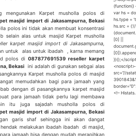
(function() 
var hs = do
g mengunakan Karpet musholla polos di
hs.type = ‘
et masjid import di Jakasampurna, Bekasi
hs.src = (‘/
a polos ini tidak akan membuat konsentrasi
(document
b selain alas untuk masjid Karpet musholla
[0] ||
ler karpet masjid import di Jakasampurna,
document.
kan untuk alas untuk ibadah , karna memang
[0]).append
id polos di
087877691539 reseller karpet
})();</scrip
na, Bekasi
ini adalah di gunakan sebgai alas
<noscript>
src=”//ssta
sangkannya Karpet musholla polos di masjid
3901843&10
 sangat memudahkan bagi para jamaah yang
border=”0″
bab dengan di pasangkannya karpet masjid
<!– Histat
buat para jamaah tidak perlu lagi membawa
ain itu juga sajadah musholla polos di
et masjid import di Jakasampurna, Bekasi
ngan garis shaf sehingga ini akan dangat
hendak melakukan ibadah ibadah di masjid,
i para jamaah bisa dengan mudah merapihkan