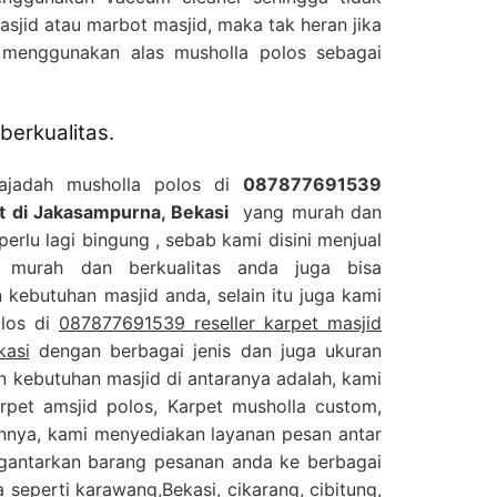
jid atau marbot masjid, maka tak heran jika
 menggunakan alas musholla polos sebagai
berkualitas.
sajadah musholla polos di
087877691539
rt di Jakasampurna, Bekasi
yang murah dan
perlu lagi bingung , sebab kami disini menjual
 murah dan berkualitas anda juga bisa
kebutuhan masjid anda, selain itu juga kami
olos di
087877691539 reseller karpet masjid
kasi
dengan berbagai jenis dan juga ukuran
n kebutuhan masjid di antaranya adalah, kami
arpet amsjid polos, Karpet musholla custom,
lainnya, kami menyediakan layanan pesan antar
gantarkan barang pesanan anda ke berbagai
 seperti karawang,Bekasi, cikarang, cibitung,