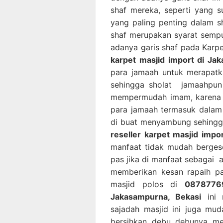
shaf mereka, seperti yang 
yang paling penting dalam s
shaf merupakan syarat semp
adanya garis shaf pada Karp
karpet masjid import di Ja
para jamaah untuk merapatk
sehingga sholat jamaahpun 
mempermudah imam, karena 
para jamaah termasuk dalam u
di buat menyambung sehingg
reseller karpet masjid impo
manfaat tidak mudah berges
pas jika di manfaat sebagai 
memberikan kesan rapaih pa
masjid polos di
08787769
Jakasampurna, Bekasi
ini 
sajadah masjid ini juga mu
bersihkan debu debunya me