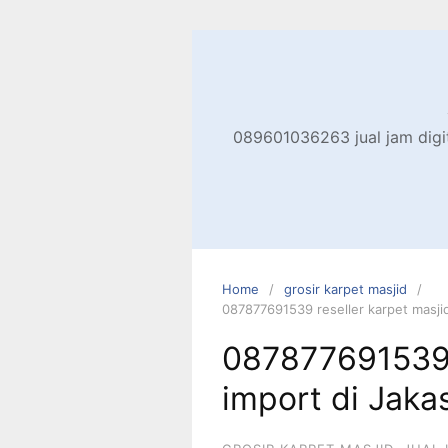
Skip
to
content
089601036263 jual jam digita
Home
grosir karpet masjid
087877691539 reseller karpet masji
087877691539 
import di Jak