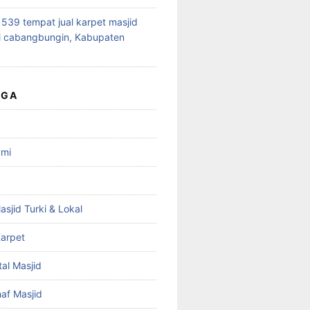
39 tempat jual karpet masjid
i cabangbungin, Kabupaten
UGA
ami
asjid Turki & Lokal
arpet
tal Masjid
haf Masjid