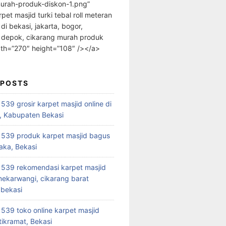
urah-produk-diskon-1.png”
rpet masjid turki tebal roll meteran
 di bekasi, jakarta, bogor,
 depok, cikarang murah produk
dth=”270″ height=”108″ /></a>
 POSTS
39 grosir karpet masjid online di
, Kabupaten Bekasi
539 produk karpet masjid bagus
aka, Bekasi
539 rekomendasi karpet masjid
 mekarwangi, cikarang barat
bekasi
39 toko online karpet masjid
tikramat, Bekasi