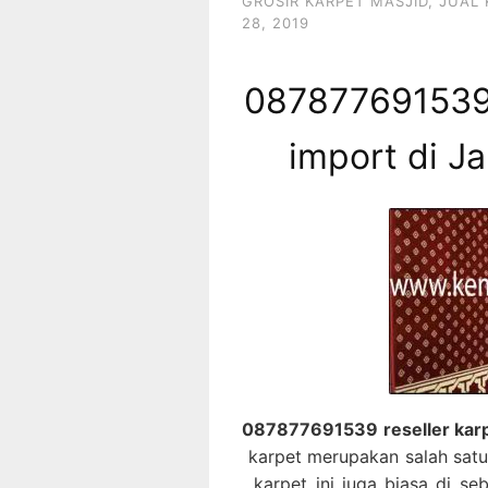
GROSIR KARPET MASJID
,
JUAL 
28, 2019
087877691539 
import di J
087877691539 reseller karp
karpet merupakan salah satu
, karpet ini juga biasa di s