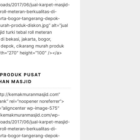
loads/2017/06/jual-karpet-masjid-
-roll-meteran-berkualitas-di-
arta-bogor-tangerang-depok-
urah-produk-diskon.jpg” alt=”jual
id turki tebal roll meteran
 di bekasi, jakarta, bogor,
 depok, cikarang murah produk
dth=”270″ height=”100″ /></a>
 PRODUK PUSAT
HAN MASJID
ttp://kemakmuranmasjid.com”
ank” rel=”noopener noreferrer”>
=”aligncenter wp-image-575″
//kemakmuranmasjid.com/wp-
loads/2017/06/jual-karpet-masjid-
-roll-meteran-berkualitas-di-
arta-bogor-tangerang-depok-