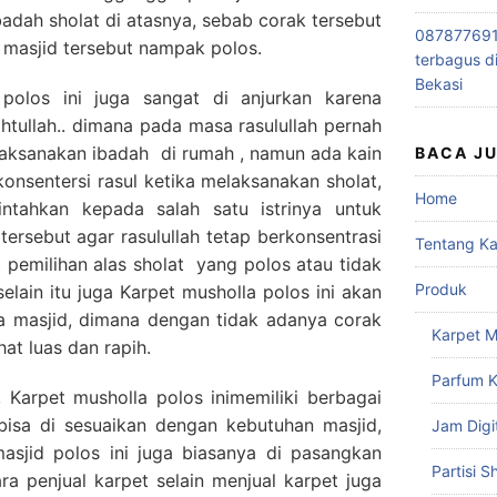
dah sholat di atasnya, sebab corak tersebut
0878776915
t masjid tersebut nampak polos.
terbagus d
Bekasi
polos ini juga sangat di anjurkan karena
tullah.. dimana pada masa rasulullah pernah
laksanakan ibadah di rumah , namun ada kain
BACA J
nsentersi rasul ketika melaksanakan sholat,
Home
ntahkan kepada salah satu istrinya untuk
tersebut agar rasulullah tetap berkonsentrasi
Tentang K
b pemilihan alas sholat yang polos atau tidak
Produk
selain itu juga Karpet musholla polos ini akan
 masjid, dimana dengan tidak adanya corak
Karpet M
at luas dan rapih.
Parfum K
, Karpet musholla polos inimemiliki berbagai
bisa di sesuaikan dengan kebutuhan masjid,
Jam Digi
sjid polos ini juga biasanya di pasangkan
Partisi S
ara penjual karpet selain menjual karpet juga