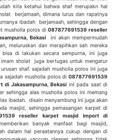
sudah kita ketahui bahwa shaf merupakn hal
holat berjamaah, dimana lurus dan rapatnya
urnanya ibadah berjamaah, sehingga dengan
et musholla polos di
087877691539 reseller
kasampurna, Bekasi
ini akan mempermudah
an, meluruskan dan merapihkan sah mereka
bisa di lakukan secara sempurna, ini juga
imam sholat juga bertugas untuk mengatur
rusan shaf. sajadah musholla polos ini juga
a sajadah musholla polos di
087877691539
rt di Jakasampurna, Bekasi
ini pada saat di
er sehingga alas musholla polos ini memang
alas ibadah. disain menyambung ini juga akan
da masjid, sehingga pemasangan karpet di
1539 reseller karpet masjid import di
memberikan banyak manfaat bagi masjid,
dah dalam hal peraatannya cukup dengan di
nggunakan vaccum cleaner sehingga tidak