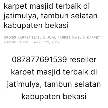
karpet masjid terbaik di
jatimulya, tambun selatan
kabupaten bekasi
GROSIR KARPET MASJID
,
JUAL KARPET MASJID
,
KARPET
MASJID TURKI
·
APRIL 22, 2019
087877691539 reseller
karpet masjid terbaik di
jatimulya, tambun selatan
kabupaten bekasi