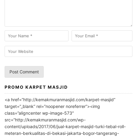
PROMO KARPET MASJID
A
l
<a href=”http://kemakmuranmasjid.com/karpet-masjid”
t
target=”_blank” rel=”noopener noreferrer”><img
e
class=”aligncenter wp-image-573″
r
src=”http://kemakmuranmasjid.com/wp-
n
content/uploads/2017/06/jual-karpet-masjid-turki-tebal-roll-
meteran-berkualitas-di-bekasi-jakarta-bogor-tangerang-
a