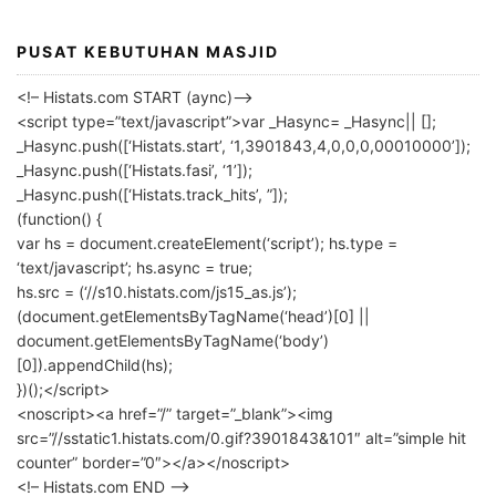
PUSAT KEBUTUHAN MASJID
<!– Histats.com START (aync)–>
<script type=”text/javascript”>var _Hasync= _Hasync|| [];
_Hasync.push([‘Histats.start’, ‘1,3901843,4,0,0,0,00010000’]);
_Hasync.push([‘Histats.fasi’, ‘1’]);
_Hasync.push([‘Histats.track_hits’, ”]);
(function() {
var hs = document.createElement(‘script’); hs.type =
‘text/javascript’; hs.async = true;
hs.src = (‘//s10.histats.com/js15_as.js’);
(document.getElementsByTagName(‘head’)[0] ||
document.getElementsByTagName(‘body’)
[0]).appendChild(hs);
})();</script>
<noscript><a href=”/” target=”_blank”><img
src=”//sstatic1.histats.com/0.gif?3901843&101″ alt=”simple hit
counter” border=”0″></a></noscript>
<!– Histats.com END –>