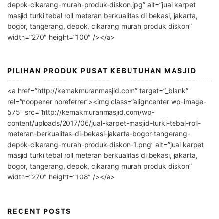
depok-cikarang-murah-produk-diskon.jpg” alt=”jual karpet
t
masjid turki tebal roll meteran berkualitas di bekasi, jakarta,
i
bogor, tangerang, depok, cikarang murah produk diskon”
v
width=”270″ height=”100″ /></a>
e
:
PILIHAN PRODUK PUSAT KEBUTUHAN MASJID
<a href=”http://kemakmuranmasjid.com” target=”_blank”
rel=”noopener noreferrer”><img class=”aligncenter wp-image-
575″ src=”http://kemakmuranmasjid.com/wp-
content/uploads/2017/06/jual-karpet-masjid-turki-tebal-roll-
meteran-berkualitas-di-bekasi-jakarta-bogor-tangerang-
depok-cikarang-murah-produk-diskon-1.png” alt=”jual karpet
masjid turki tebal roll meteran berkualitas di bekasi, jakarta,
bogor, tangerang, depok, cikarang murah produk diskon”
width=”270″ height=”108″ /></a>
RECENT POSTS