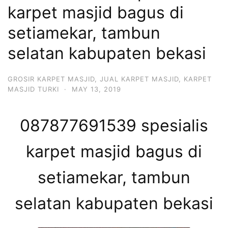
karpet masjid bagus di
setiamekar, tambun
selatan kabupaten bekasi
GROSIR KARPET MASJID
,
JUAL KARPET MASJID
,
KARPET
MASJID TURKI
·
MAY 13, 2019
087877691539 spesialis
karpet masjid bagus di
setiamekar, tambun
selatan kabupaten bekasi