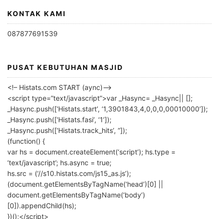
KONTAK KAMI
087877691539
PUSAT KEBUTUHAN MASJID
<!– Histats.com START (aync)–>
<script type=”text/javascript”>var _Hasync= _Hasync|| [];
_Hasync.push([‘Histats.start’, ‘1,3901843,4,0,0,0,00010000’]);
_Hasync.push([‘Histats.fasi’, ‘1’]);
_Hasync.push([‘Histats.track_hits’, ”]);
(function() {
var hs = document.createElement(‘script’); hs.type =
‘text/javascript’; hs.async = true;
hs.src = (‘//s10.histats.com/js15_as.js’);
(document.getElementsByTagName(‘head’)[0] ||
document.getElementsByTagName(‘body’)
[0]).appendChild(hs);
})();</script>