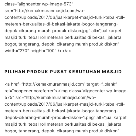
e
class=”aligncenter wp-image-573″
r
src=”http://kemakmuranmasjid.com/wp-
n
content/uploads/2017/06/jual-karpet-masjid-turki-tebal-roll-
meteran-berkualitas-di-bekasi-jakarta-bogor-tangerang-
a
depok-cikarang-murah-produk-diskon.jpg” alt=”jual karpet
t
masjid turki tebal roll meteran berkualitas di bekasi, jakarta,
i
bogor, tangerang, depok, cikarang murah produk diskon”
v
width=”270″ height=”100″ /></a>
e
:
PILIHAN PRODUK PUSAT KEBUTUHAN MASJID
<a href=”http://kemakmuranmasjid.com” target=”_blank”
rel=”noopener noreferrer”><img class=”aligncenter wp-image-
575″ src=”http://kemakmuranmasjid.com/wp-
content/uploads/2017/06/jual-karpet-masjid-turki-tebal-roll-
meteran-berkualitas-di-bekasi-jakarta-bogor-tangerang-
depok-cikarang-murah-produk-diskon-1.png” alt=”jual karpet
masjid turki tebal roll meteran berkualitas di bekasi, jakarta,
bogor, tangerang, depok, cikarang murah produk diskon”