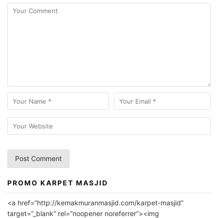
PROMO KARPET MASJID
A
l
<a href=”http://kemakmuranmasjid.com/karpet-masjid”
t
target=”_blank” rel=”noopener noreferrer”><img