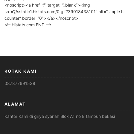
<noscript><a href=”/” target=”_blank”><img
src=”//sstatic1.histats.com/0.gif?3901843&101″ alt=”simple hit
counter” border=”0″></a></noscript>
<!– Histats.com END –>
KOTAK KAMI
087877691539
ALAMAT
Kantor Kami di griya syariah Blok A1 no 8 tambun bekasi