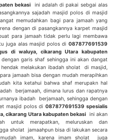
paten bekasi
ini adalah di pakai sebgai alas
asangkannya sajadah masjid polos di masjid
 sangat memudahkan bagi para jamaah yang
rena dengan di pasangkannya karpet masjid
buat para jamaah tidak perlu lagi membawa
itu juga alas masjid polos di
087877691539
agus di waluya, cikarang Utara kabupaten
I dengan garis shaf sehingga ini akan dangat
hendak melakukan ibadah sholat di masjid,
i para jamaah bisa dengan mudah merapihkan
sudah kita ketahui bahwa shaf merupakn hal
badah berjamaah, dimana lurus dan rapatnya
urnanya ibadah berjamaah, sehingga dengan
et masjid polos di
087877691539 spesialis
ya, cikarang Utara kabupaten bekasi
ini akan
h untuk merapatkan, meluruskan dan
gga sholat jamaahpun bisa di lakukan secara
ermudah imam, karena imam sholat juga