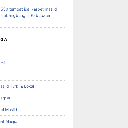
39 tempat jual karpet masjid
i cabangbungin, Kabupaten
UGA
ami
asjid Turki & Lokal
arpet
tal Masjid
haf Masjid