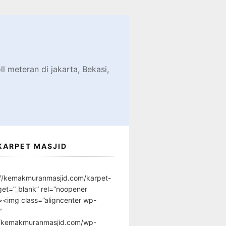
d
l meteran di jakarta, Bekasi,
KARPET MASJID
://kemakmuranmasjid.com/karpet-
get=”_blank” rel=”noopener
”><img class=”aligncenter wp-
″
//kemakmuranmasjid.com/wp-