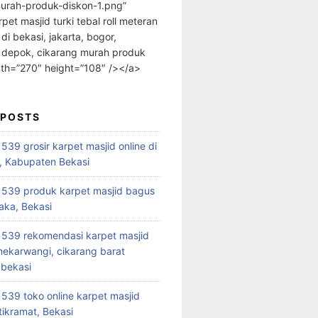
urah-produk-diskon-1.png”
rpet masjid turki tebal roll meteran
 di bekasi, jakarta, bogor,
 depok, cikarang murah produk
dth=”270″ height=”108″ /></a>
 POSTS
39 grosir karpet masjid online di
, Kabupaten Bekasi
539 produk karpet masjid bagus
aka, Bekasi
539 rekomendasi karpet masjid
 mekarwangi, cikarang barat
bekasi
39 toko online karpet masjid
tikramat, Bekasi