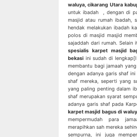
waluya, cikarang Utara kabu
untuk ibadah , dengan di p
masjid atau rumah ibadah,
hendak melakukan ibadah ka
polos di masjid masjid mem
sajaddah dari rumah. Selain 
spesialis karpet masjid b
bekasi
ini sudah di lengkap[
membantu bagi jamaah yang 
dengan adanya garis shaf in
shaf mereka, seperti yang 
yang paling penting dalam i
shaf merupakan syarat semp
adanya garis shaf pada Karp
karpet masjid bagus di walu
mempermudah para jamaa
merapihkan sah mereka sehin
sempurna, ini juga memp