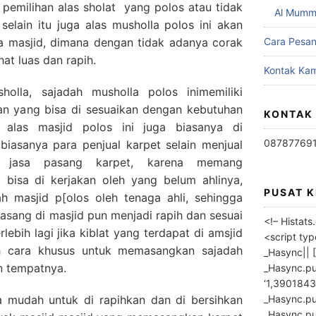
b pemilihan alas sholat yang polos atau tidak
Al Mumm
 selain itu juga alas musholla polos ini akan
 masjid, dimana dengan tidak adanya corak
Cara Pesa
at luas dan rapih.
Kontak Kam
holla, sajadah musholla polos inimemiliki
ran yang bisa di sesuaikan dengan kebutuhan
KONTAK
 alas masjid polos ini juga biasanya di
08787769
biasanya para penjual karpet selain menjual
n jasa pasang karpet, karena memang
 bisa di kerjakan oleh yang belum ahlinya,
PUSAT 
h masjid p[olos oleh tenaga ahli, sehingga
pasang di masjid pun menjadi rapih dan sesuai
<!– Histat
lebih lagi jika kiblat yang terdapat di amsjid
<script ty
uh cara khusus untuk memasangkan sajadah
_Hasync|| [
n tempatnya.
_Hasync.pus
‘1,3901843
_Hasync.push
ga mudah untuk di rapihkan dan di bersihkan
_Hasync.push