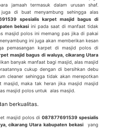
para jamaah termasuk dalam urusan shaf.
i juga di buat menyambung sehingga alas
91539 spesialis karpet masjid bagus di
upaten bekasi
ini pada saat di manfaat tidak
s masjid polos ini memang pas jika di pakai
 menyambung ini juga akan memberikan kesan
gga pemasangan karpet di masjid polos di
pet masjid bagus di waluya, cikarang Utara
kan banyak manfaat bagi masjid, alas masjid
eraatannya cukup dengan di bersihkan debu
m cleaner sehingga tidak akan merepotkan
 masjid, maka tak heran jika masjid masjid
s masjid polos untuk alas masjid.
an berkualitas.
pet masjid polos di
087877691539 spesialis
ya, cikarang Utara kabupaten bekasi
yang