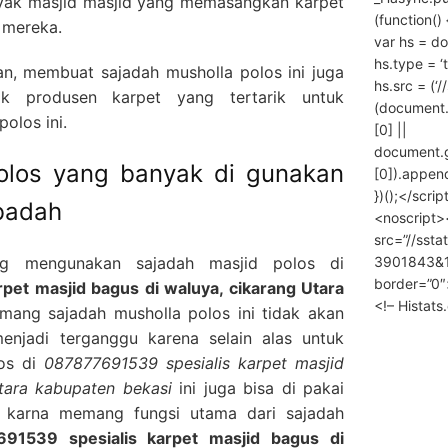
nyak masjid masjid yang memasangkan karpet
(function() 
 mereka.
var hs = do
hs.type = ‘
n, membuat sajadah musholla polos ini juga
hs.src = (‘/
k produsen karpet yang tertarik untuk
(document
olos ini.
[0] ||
document.
polos yang banyak di gunakan
[0]).append
})();</scrip
ibadah
<noscript>
src=”//ssta
3901843&10
ng mengunakan sajadah masjid polos di
border=”0″
pet masjid bagus di waluya, cikarang Utara
<!– Histat
ang sajadah musholla polos ini tidak akan
enjadi terganggu karena selain alas untuk
los di
087877691539 spesialis karpet masjid
tara kabupaten bekasi
ini juga bisa di pakai
 karna memang fungsi utama dari sajadah
91539 spesialis karpet masjid bagus di