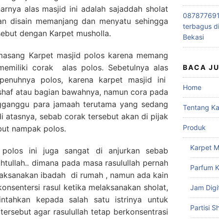
rnya alas masjid ini adalah sajaddah sholat
0878776915
gan disain memanjang dan menyatu sehingga
terbagus d
 sebut dengan Karpet musholla.
Bekasi
asang Karpet masjid polos karena memang
 memiliki corak alas polos. Sebetulnya alas
BACA J
epenuhnya polos, karena karpet masjid ini
Home
e shaf atau bagian bawahnya, namun cora pada
engganggu para jamaah terutama yang sedang
Tentang K
i atasnya, sebab corak tersebut akan di pijak
Produk
but nampak polos.
Karpet M
polos ini juga sangat di anjurkan sebab
tullah.. dimana pada masa rasulullah pernah
Parfum K
laksanakan ibadah di rumah , namun ada kain
nsentersi rasul ketika melaksanakan sholat,
Jam Digi
ntahkan kepada salah satu istrinya untuk
Partisi S
tersebut agar rasulullah tetap berkonsentrasi