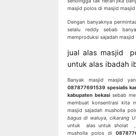
sehoingga tak heran jika ba
masjid polos di masjid masjid
Dengan banyaknya permintaa
selalu reddy sebab banya
memproduksi sajadah masjid p
jual alas masjid 
untuk alas ibadah 
Banyak masjid masjid ya
087877691539 spesialis kar
kabupaten bekasi
sebab mem
membuat konsentrasi kita m
masjid sajadah musholla po
bagus di waluya, cikarang U
untuk alas untuk sholat ,
musholla polos di
0878776