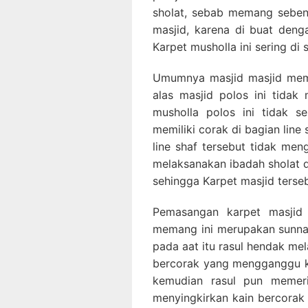
sholat, sebab memang sebena
masjid, karena di buat den
Karpet musholla ini sering di
Umumnya masjid masjid mem
alas masjid polos ini tidak
musholla polos ini tidak s
memiliki corak di bagian lin
line shaf tersebut tidak m
melaksanakan ibadah sholat d
sehingga Karpet masjid terse
Pemasangan karpet masjid 
memang ini merupakan sunnah
pada aat itu rasul hendak me
bercorak yang mengganggu ko
kemudian rasul pun memeri
menyingkirkan kain bercorak 