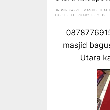
GROSIR KARPET MASJID
,
JUAL 
TURKI
·
FEBRUARY 18, 2019
0878776915
masjid bagus
Utara k