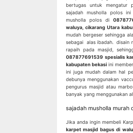
bertugas untuk mengatur 
sajadah musholla polos in
musholla polos di
0878776
waluya, cikarang Utara kab
mudah bergeser sehingga ala
sebagai alas ibadah. disain
rapaih pada masjid, sehin
087877691539 spesialis kar
kabupaten bekasi
ini memberi
ini juga mudah dalam hal p
debunya menggunakan vaccu
pengurus masjid atau marbot
banyak yang menggunakan ala
sajadah musholla murah d
Jika anda ingin membeli Kar
karpet masjid bagus di walu