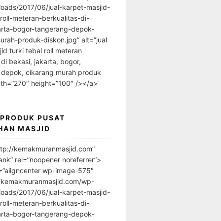
loads/2017/06/jual-karpet-masjid-
-roll-meteran-berkualitas-di-
arta-bogor-tangerang-depok-
urah-produk-diskon.jpg” alt=”jual
id turki tebal roll meteran
 di bekasi, jakarta, bogor,
 depok, cikarang murah produk
dth=”270″ height=”100″ /></a>
 PRODUK PUSAT
HAN MASJID
ttp://kemakmuranmasjid.com”
ank” rel=”noopener noreferrer”>
=”aligncenter wp-image-575″
//kemakmuranmasjid.com/wp-
loads/2017/06/jual-karpet-masjid-
-roll-meteran-berkualitas-di-
arta-bogor-tangerang-depok-