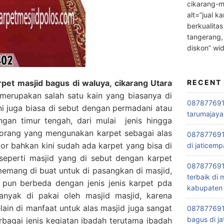
cikarang-m
alt=”jual ka
berkualitas
tangerang,
diskon” wi
pet masjid bagus di waluya, cikarang Utara
RECENT
erupakan salah satu kain yang biasanya di
0878776915
ini juga biasa di sebut dengan permadani atau
tarumajaya
engan timur tengah, dari mulai jenis hingga
orang yang mengunakan karpet sebagai alas
087877691
tor bahkan kini sudah ada karpet yang bisa di
di jaticemp
seperti masjid yang di sebut dengan karpet
087877691
 memang di buat untuk di pasangkan di masjid,
terbaik di
 pun berbeda dengan jenis jenis karpet pda
kabupaten 
anyak di pakai oleh masjid masjid, karena
lain di manfaat untuk alas masjid juga sangat
0878776915
bagus di ja
rbagai jenis kegiatan ibadah terutama ibadah