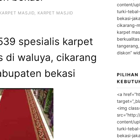
content/up
turki-tebal
KARPET MASJID
,
KARPET MASJID
bekasi-jak
cikarang-m
karpet masj
39 spesialis karpet
berkualitas
tangerang,
diskon” wi
 di waluya, cikarang
abupaten bekasi
PILIHAN
KEBUTU
<a href=”h
target=”_bl
<img class
src=”http:
content/up
turki-tebal
bekasi-jak