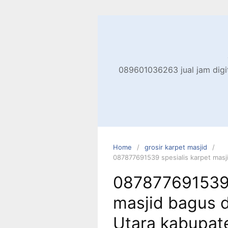
Skip
to
content
089601036263 jual jam digita
Home
grosir karpet masjid
087877691539 spesialis karpet masj
087877691539 
masjid bagus d
Utara kabupat