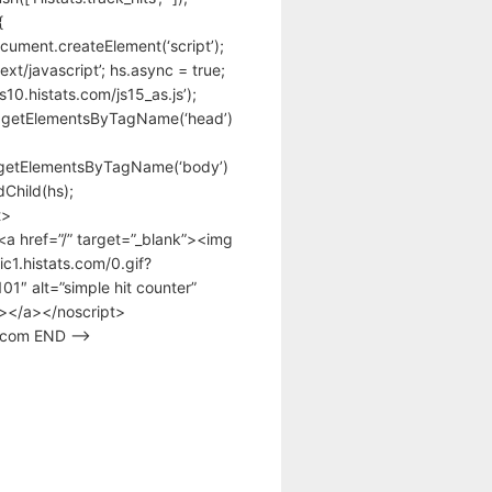
{
cument.createElement(‘script’);
text/javascript’; hs.async = true;
/s10.histats.com/js15_as.js’);
.getElementsByTagName(‘head’)
getElementsByTagName(‘body’)
Child(hs);
t>
<a href=”/” target=”_blank”><img
tic1.histats.com/0.gif?
1″ alt=”simple hit counter”
></a></noscript>
s.com END –>