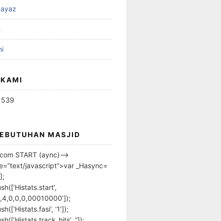
ayaz
n
i
 KAMI
1539
KEBUTUHAN MASJID
s.com START (aync)–>
pe=”text/javascript”>var _Hasync=
];
h([‘Histats.start’,
,4,0,0,0,00010000’]);
([‘Histats.fasi’, ‘1’]);
([‘Histats.track_hits’, ”]);