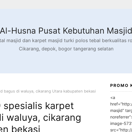
Al-Husna Pusat Kebutuhan Masji
l masjid dan karpet masjid turki polos tebal berkualitas rol
Cikarang, depok, bogor tangerang selatan
PROMO 
id bagus di waluya, cikarang Utara kabupaten bekasi
<a
spesialis karpet
href=”http
masjid” tar
i waluya, cikarang
noreferrer
image-573
en bekasi
src=”http: