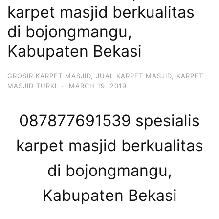
karpet masjid berkualitas
di bojongmangu,
Kabupaten Bekasi
GROSIR KARPET MASJID
,
JUAL KARPET MASJID
,
KARPET
MASJID TURKI
·
MARCH 19, 2019
087877691539 spesialis
karpet masjid berkualitas
di bojongmangu,
Kabupaten Bekasi