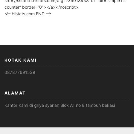
src=”//sstatic1.histats.com/0.gif?3901843&101″ alt=”simple hit
counter” border=”0″></a></noscript>
<!– Histats.com END –>
KOTAK KAMI
087877691539
ALAMAT
Kantor Kami di griya syariah Blok A1 no 8 tambun bekasi