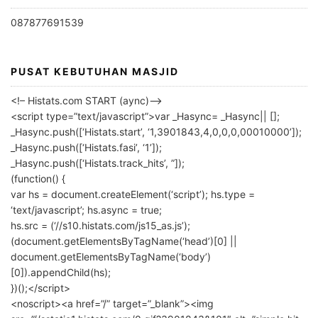
087877691539
PUSAT KEBUTUHAN MASJID
<!– Histats.com START (aync)–>
<script type=”text/javascript”>var _Hasync= _Hasync|| [];
_Hasync.push([‘Histats.start’, ‘1,3901843,4,0,0,0,00010000’]);
_Hasync.push([‘Histats.fasi’, ‘1’]);
_Hasync.push([‘Histats.track_hits’, ”]);
(function() {
var hs = document.createElement(‘script’); hs.type =
‘text/javascript’; hs.async = true;
hs.src = (‘//s10.histats.com/js15_as.js’);
(document.getElementsByTagName(‘head’)[0] ||
document.getElementsByTagName(‘body’)
[0]).appendChild(hs);
})();</script>
<noscript><a href=”/” target=”_blank”><img