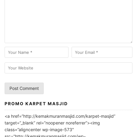
PROMO KARPET MASJID
A
l
<a href=”http://kemakmuranmasjid.com/karpet-masjid”
t
target=”_blank” rel=”noopener noreferrer”><img
e
class=”aligncenter wp-image-573″
r
src=”http://kemakmuranmasjid.com/wp-