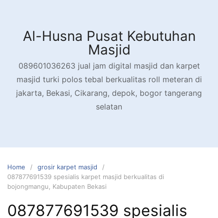
Skip
to
content
Al-Husna Pusat Kebutuhan
Masjid
089601036263 jual jam digital masjid dan karpet
masjid turki polos tebal berkualitas roll meteran di
jakarta, Bekasi, Cikarang, depok, bogor tangerang
selatan
Home
grosir karpet masjid
087877691539 spesialis karpet masjid berkualitas di
bojongmangu, Kabupaten Bekasi
087877691539 spesialis