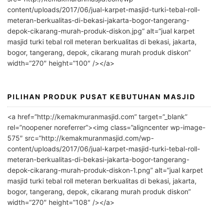
n
content/uploads/2017/06/jual-karpet-masjid-turki-tebal-roll-
meteran-berkualitas-di-bekasi-jakarta-bogor-tangerang-
a
depok-cikarang-murah-produk-diskon.jpg” alt=”jual karpet
t
masjid turki tebal roll meteran berkualitas di bekasi, jakarta,
i
bogor, tangerang, depok, cikarang murah produk diskon”
v
width=”270″ height=”100″ /></a>
e
:
PILIHAN PRODUK PUSAT KEBUTUHAN MASJID
<a href=”http://kemakmuranmasjid.com” target=”_blank”
rel=”noopener noreferrer”><img class=”aligncenter wp-image-
575″ src=”http://kemakmuranmasjid.com/wp-
content/uploads/2017/06/jual-karpet-masjid-turki-tebal-roll-
meteran-berkualitas-di-bekasi-jakarta-bogor-tangerang-
depok-cikarang-murah-produk-diskon-1.png” alt=”jual karpet
masjid turki tebal roll meteran berkualitas di bekasi, jakarta,
bogor, tangerang, depok, cikarang murah produk diskon”
width=”270″ height=”108″ /></a>