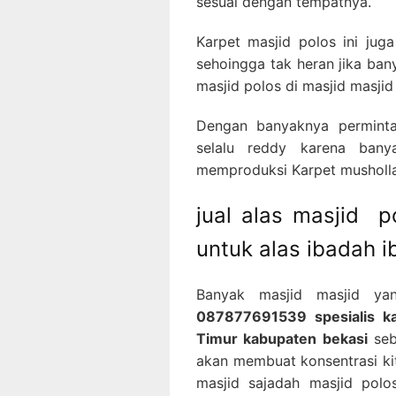
sesuai dengan tempatnya.
Karpet masjid polos ini jug
sehoingga tak heran jika ba
masjid polos di masjid masjid
Dengan banyaknya perminta
selalu reddy karena bany
memproduksi Karpet musholla 
jual alas masjid 
untuk alas ibadah 
Banyak masjid masjid ya
087877691539 spesialis kar
Timur kabupaten bekasi
seb
akan membuat konsentrasi kit
masjid sajadah masjid pol