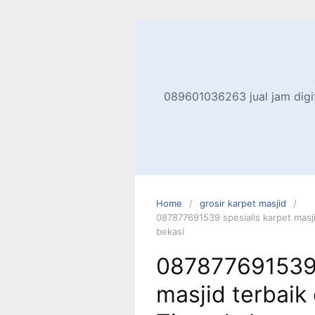
Skip
to
content
089601036263 jual jam digita
Home
grosir karpet masjid
087877691539 spesialis karpet masji
bekasi
087877691539 
masjid terbaik 