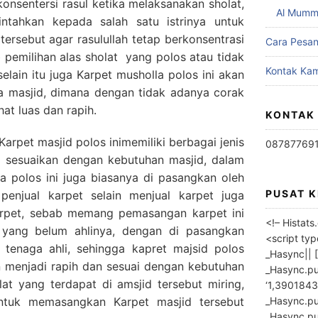
nsentersi rasul ketika melaksanakan sholat,
Al Mumm
ntahkan kepada salah satu istrinya untuk
tersebut agar rasulullah tetap berkonsentrasi
Cara Pesa
b pemilihan alas sholat yang polos atau tidak
Kontak Kam
selain itu juga Karpet musholla polos ini akan
 masjid, dimana dengan tidak adanya corak
at luas dan rapih.
KONTAK
Karpet masjid polos inimemiliki berbagai jenis
08787769
i sesuaikan dengan kebutuhan masjid, dalam
 polos ini juga biasanya di pasangkan oleh
PUSAT 
 penjual karpet selain menjual karpet juga
rpet, sebab memang pemasangan karpet ini
<!– Histat
h yang belum ahlinya, dengan di pasangkan
<script ty
 tenaga ahli, sehingga kapret majsid polos
_Hasync|| [
n menjadi rapih dan sesuai dengan kebutuhan
_Hasync.pus
iblat yang terdapat di amsjid tersebut miring,
‘1,3901843
_Hasync.push
ntuk memasangkan Karpet masjid tersebut
_Hasync.push