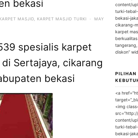
en bekasi
content/up
turki-tebal
bekasi-jak
KARPET MASJID
,
KARPET MASJID TURKI
·
MAY
cikarang-m
karpet masj
berkualitas
39 spesialis karpet
tangerang,
diskon” wi
 di Sertajaya, cikarang
PILIHAN
abupaten bekasi
KEBUTU
<a href=”h
target=”_bl
<img class
src=”http:
content/up
turki-tebal
bekasi-jak