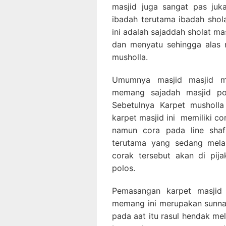
masjid juga sangat pas juk
ibadah terutama ibadah sho
ini adalah sajaddah sholat m
dan menyatu sehingga alas m
musholla.
Umumnya masjid masjid m
memang sajadah masjid pol
Sebetulnya Karpet musholla
karpet masjid ini memiliki co
namun cora pada line sha
terutama yang sedang melak
corak tersebut akan di pij
polos.
Pemasangan karpet masjid 
memang ini merupakan sunnah
pada aat itu rasul hendak me