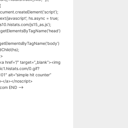
{
cument.createElement(‘script’);
text/javascript’; hs.async = true;
/s10.histats.com/js15_as.js’);
.getElementsByTagName(‘head’)
getElementsByTagName(‘body’)
Child(hs);
t>
<a href=”/” target=”_blank”><img
tic1.histats.com/0.gif?
1″ alt=”simple hit counter”
></a></noscript>
s.com END –>