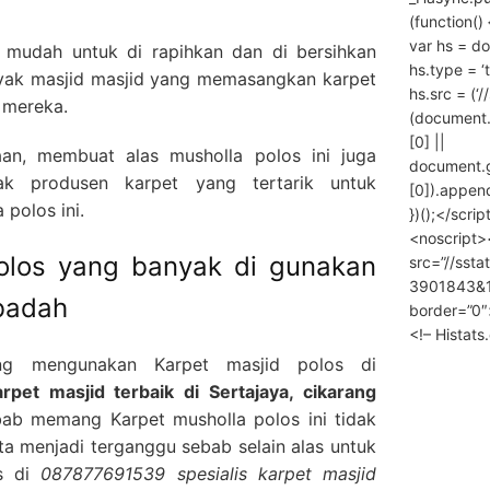
(function() 
var hs = do
a mudah untuk di rapihkan dan di bersihkan
hs.type = ‘
nyak masjid masjid yang memasangkan karpet
hs.src = (‘/
 mereka.
(document
[0] ||
an, membuat alas musholla polos ini juga
document.
ak produsen karpet yang tertarik untuk
[0]).append
polos ini.
})();</scrip
<noscript>
polos yang banyak di gunakan
src=”//ssta
3901843&10
ibadah
border=”0″
<!– Histat
ng mengunakan Karpet masjid polos di
pet masjid terbaik di Sertajaya, cikarang
ab memang Karpet musholla polos ini tidak
a menjadi terganggu sebab selain alas untuk
os di
087877691539 spesialis karpet masjid