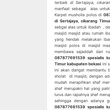
terbaik di Sertajaya, cikar
manfaat sebagai alas untuk
Karpet musholla polos di
087
di Sertajaya, cikarang Tim
sebgai alas untuk ibadah , d
masjid masjid atau rumah i
yang hendak melakukan iba
masjid polos di masjid mas
membawa sajaddah dari rum
087877691539 spesialis kar
Timur kabupaten bekasi
ini 
ini akan dangat membantu 
sholat di masjid, dengan ad
mudah merapihkan shaf mere
shaf merupakn hal yang pal
lurus dan rapatnya shaf mer
sehingga dengan adanya ga
087877691539 spesialis kar