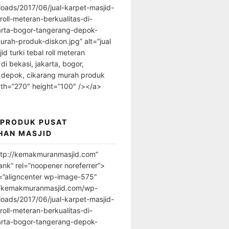
loads/2017/06/jual-karpet-masjid-
-roll-meteran-berkualitas-di-
arta-bogor-tangerang-depok-
urah-produk-diskon.jpg” alt=”jual
id turki tebal roll meteran
 di bekasi, jakarta, bogor,
 depok, cikarang murah produk
dth=”270″ height=”100″ /></a>
 PRODUK PUSAT
HAN MASJID
ttp://kemakmuranmasjid.com”
ank” rel=”noopener noreferrer”>
=”aligncenter wp-image-575″
//kemakmuranmasjid.com/wp-
loads/2017/06/jual-karpet-masjid-
-roll-meteran-berkualitas-di-
arta-bogor-tangerang-depok-