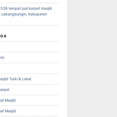
39 tempat jual karpet masjid
i cabangbungin, Kabupaten
UGA
ami
asjid Turki & Lokal
arpet
tal Masjid
haf Masjid