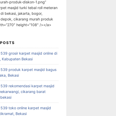
urah-produk-diskon-1.png”
rpet masjid turki tebal roll meteran
 di bekasi, jakarta, bogor,
 depok, cikarang murah produk
dth=”270″ height=”108″ /></a>
 POSTS
39 grosir karpet masjid online di
, Kabupaten Bekasi
539 produk karpet masjid bagus
aka, Bekasi
539 rekomendasi karpet masjid
 mekarwangi, cikarang barat
bekasi
39 toko online karpet masjid
tikramat, Bekasi