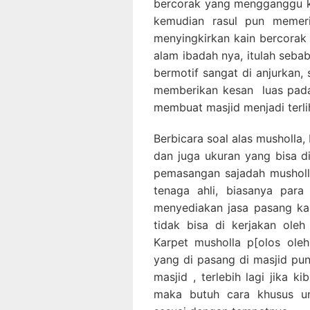
bercorak yang mengganggu ko
kemudian rasul pun memeri
menyingkirkan kain bercorak 
alam ibadah nya, itulah seba
bermotif sangat di anjurkan, 
memberikan kesan luas pada
membuat masjid menjadi terlih
Berbicara soal alas musholla, 
dan juga ukuran yang bisa d
pemasangan sajadah musholla
tenaga ahli, biasanya para
menyediakan jasa pasang ka
tidak bisa di kerjakan ole
Karpet musholla p[olos oleh
yang di pasang di masjid pu
masjid , terlebih lagi jika k
maka butuh cara khusus u