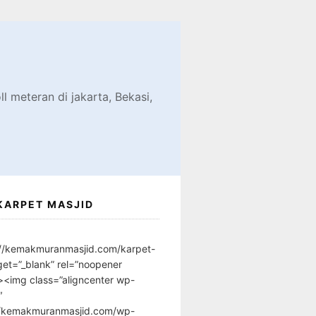
d
l meteran di jakarta, Bekasi,
KARPET MASJID
://kemakmuranmasjid.com/karpet-
get=”_blank” rel=”noopener
”><img class=”aligncenter wp-
″
//kemakmuranmasjid.com/wp-