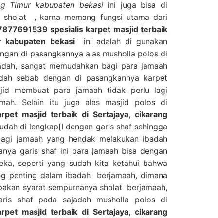
ang Timur kabupaten bekasi
ini juga bisa di
 sholat , karna memang fungsi utama dari
877691539 spesialis karpet masjid terbaik
ur kabupaten bekasi
ini adalah di gunakan
engan di pasangkannya alas musholla polos di
badah, sangat memudahkan bagi para jamaah
dah sebab dengan di pasangkannya karpet
jid membuat para jamaah tidak perlu lagi
ah. Selain itu juga alas masjid polos di
pet masjid terbaik di Sertajaya, cikarang
sudah di lengkap[I dengan garis shaf sehingga
bagi jamaah yang hendak melakukan ibadah
anya garis shaf ini para jamaah bisa dengan
ka, seperti yang sudah kita ketahui bahwa
ing penting dalam ibadah berjamaah, dimana
upakan syarat sempurnanya sholat berjamaah,
ris shaf pada sajadah musholla polos di
pet masjid terbaik di Sertajaya, cikarang