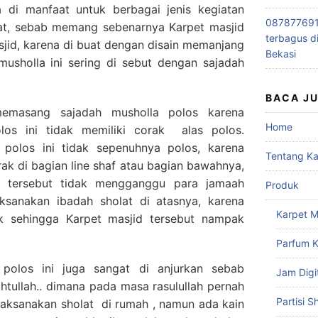
a di manfaat untuk berbagai jenis kegiatan
0878776915
lat, sebab memang sebenarnya Karpet masjid
terbagus d
asjid, karena di buat dengan disain memanjang
Bekasi
usholla ini sering di sebut dengan sajadah
BACA J
emasang sajadah musholla polos karena
Home
os ini tidak memiliki corak alas polos.
 polos ini tidak sepenuhnya polos, karena
Tentang K
rak di bagian line shaf atau bagian bawahnya,
f tersebut tidak mengganggu para jamaah
Produk
sanakan ibadah sholat di atasnya, karena
Karpet M
ak sehingga Karpet masjid tersebut nampak
Parfum K
polos ini juga sangat di anjurkan sebab
Jam Digi
tullah.. dimana pada masa rasulullah pernah
Partisi S
laksanakan sholat di rumah , namun ada kain