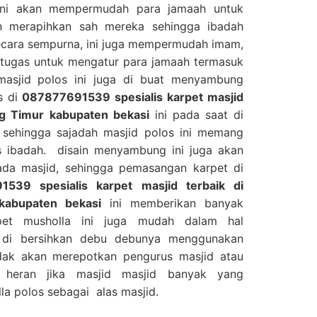
i akan mempermudah para jamaah untuk
n merapihkan sah mereka sehingga ibadah
ecara sempurna, ini juga mempermudah imam,
rtugas untuk mengatur para jamaah termasuk
masjid polos ini juga di buat menyambung
s di
087877691539 spesialis karpet masjid
ang Timur kabupaten bekasi
ini pada saat di
 sehingga sajadah masjid polos ini memang
as ibadah. disain menyambung ini juga akan
da masjid, sehingga pemasangan karpet di
1539 spesialis karpet masjid terbaik di
 kabupaten bekasi
ini memberikan banyak
pet musholla ini juga mudah dalam hal
 di bersihkan debu debunya menggunakan
dak akan merepotkan pengurus masjid atau
 heran jika masjid masjid banyak yang
a polos sebagai alas masjid.