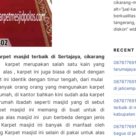
cikarang-m
alt=”jual ka
berkualitas
tangerang,
diskon” wi
RECENT
pet masjid terbaik di Sertajaya, cikarang
0878776915
karpet merupakan salah satu kain yang
tarumajaya
alas , karpet ini juga biasa di sebut dengan
 ini identik dengan timur tengah, dari mulai
087877691
banyak orang orang yang mengunakan karpet
di jaticemp
rumah, di kantor bahkan kini sudah ada karpet
087877691
rumah ibadah seperti masjid yang di sebut
terbaik di
rpet masjid ini memang di buat untuk di
kabupaten 
ga alas masjid ini pun berbeda dengan jenis
Karpet masjid ini banyak di manfaat oleh
0878776915
 Karpet masjid ini selain di pakai untuk alas
bagus di ja