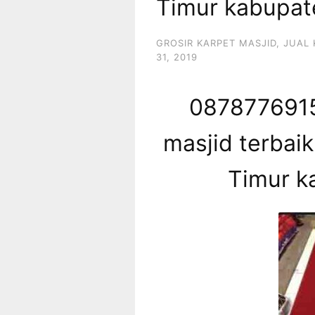
Timur kabupat
GROSIR KARPET MASJID
,
JUAL 
31, 2019
0878776915
masjid terbaik
Timur k