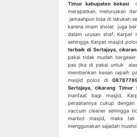
Timur kabupaten bekasi
in
merapatkan, meluruskan da
jamaahpun bisa di lakukan s
karena imam sholat juga be
dalam urusan shaf. Karpet 
sehingga Karpet masjid polo
terbaik di Sertajaya, cikar
pakai tidak mudah bergeser
pas jika di pakai untuk al
memberikan kesan rapaih pa
masjid polos di
08787769
Sertajaya, cikarang Timur
manfaat bagi masjid, Kar
peraatannya cukup dengan
vaccum cleaner sehingga ti
marbot masjid, maka tak
menggunakan sajadah musholl