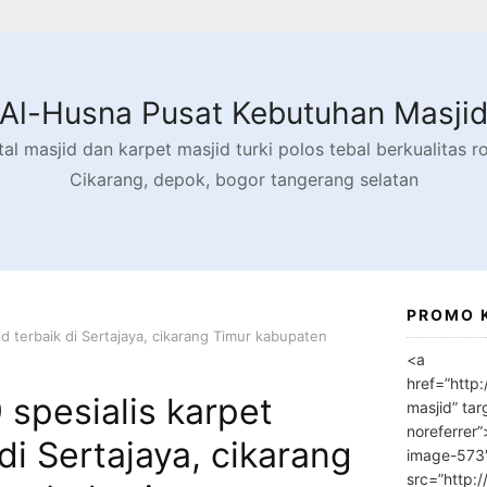
Al-Husna Pusat Kebutuhan Masji
l masjid dan karpet masjid turki polos tebal berkualitas rol
Cikarang, depok, bogor tangerang selatan
PROMO 
d terbaik di Sertajaya, cikarang Timur kabupaten
<a
href=”http
spesialis karpet
masjid” tar
noreferrer
di Sertajaya, cikarang
image-573
src=”http: