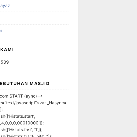
ayaz
n
i
 KAMI
1539
KEBUTUHAN MASJID
s.com START (aync)–>
pe=”text/javascript”>var _Hasync=
];
h([‘Histats.start’,
,4,0,0,0,00010000’]);
([‘Histats.fasi’, ‘1’]);
([‘Histats.track_hits’, ”]);