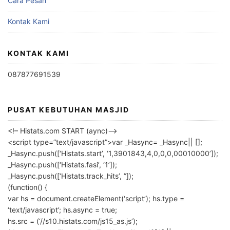
Cara Pesan
Kontak Kami
KONTAK KAMI
087877691539
PUSAT KEBUTUHAN MASJID
<!– Histats.com START (aync)–>
<script type=”text/javascript”>var _Hasync= _Hasync|| [];
_Hasync.push([‘Histats.start’, ‘1,3901843,4,0,0,0,00010000’]);
_Hasync.push([‘Histats.fasi’, ‘1’]);
_Hasync.push([‘Histats.track_hits’, ”]);
(function() {
var hs = document.createElement(‘script’); hs.type =
‘text/javascript’; hs.async = true;
hs.src = (‘//s10.histats.com/js15_as.js’);