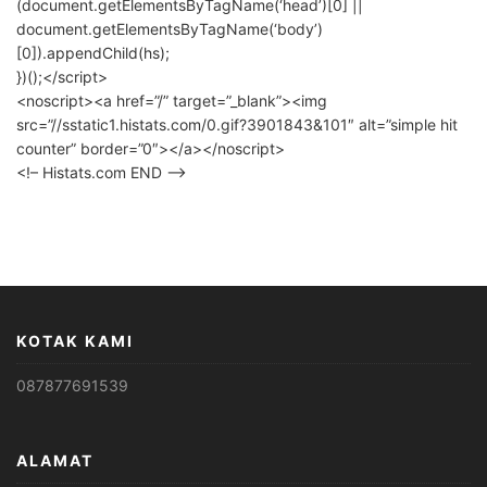
(document.getElementsByTagName(‘head’)[0] ||
document.getElementsByTagName(‘body’)
[0]).appendChild(hs);
})();</script>
<noscript><a href=”/” target=”_blank”><img
src=”//sstatic1.histats.com/0.gif?3901843&101″ alt=”simple hit
counter” border=”0″></a></noscript>
<!– Histats.com END –>
KOTAK KAMI
087877691539
ALAMAT