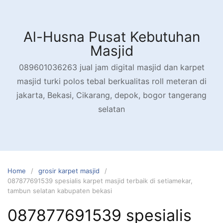
Skip
to
content
Al-Husna Pusat Kebutuhan
Masjid
089601036263 jual jam digital masjid dan karpet
masjid turki polos tebal berkualitas roll meteran di
jakarta, Bekasi, Cikarang, depok, bogor tangerang
selatan
Home
grosir karpet masjid
087877691539 spesialis karpet masjid terbaik di setiamekar,
tambun selatan kabupaten bekasi
087877691539 spesialis