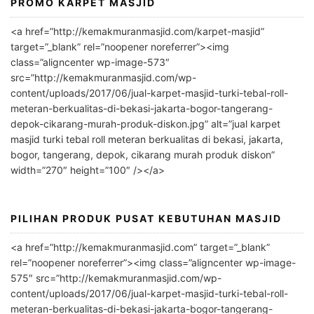
PROMO KARPET MASJID
A
l
<a href=”http://kemakmuranmasjid.com/karpet-masjid”
t
target=”_blank” rel=”noopener noreferrer”><img
e
class=”aligncenter wp-image-573″
r
src=”http://kemakmuranmasjid.com/wp-
n
content/uploads/2017/06/jual-karpet-masjid-turki-tebal-roll-
meteran-berkualitas-di-bekasi-jakarta-bogor-tangerang-
a
depok-cikarang-murah-produk-diskon.jpg” alt=”jual karpet
t
masjid turki tebal roll meteran berkualitas di bekasi, jakarta,
i
bogor, tangerang, depok, cikarang murah produk diskon”
v
width=”270″ height=”100″ /></a>
e
:
PILIHAN PRODUK PUSAT KEBUTUHAN MASJID
<a href=”http://kemakmuranmasjid.com” target=”_blank”
rel=”noopener noreferrer”><img class=”aligncenter wp-image-
575″ src=”http://kemakmuranmasjid.com/wp-
content/uploads/2017/06/jual-karpet-masjid-turki-tebal-roll-
meteran-berkualitas-di-bekasi-jakarta-bogor-tangerang-