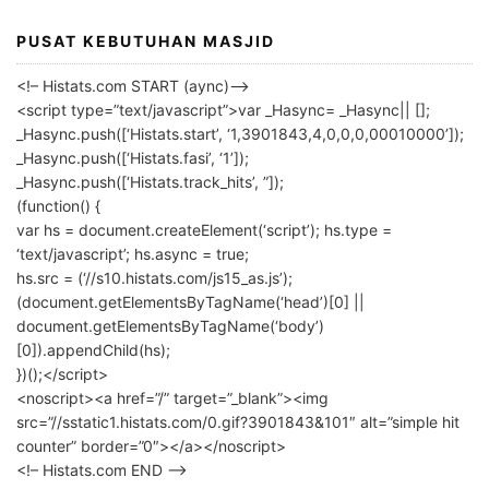
PUSAT KEBUTUHAN MASJID
<!– Histats.com START (aync)–>
<script type=”text/javascript”>var _Hasync= _Hasync|| [];
_Hasync.push([‘Histats.start’, ‘1,3901843,4,0,0,0,00010000’]);
_Hasync.push([‘Histats.fasi’, ‘1’]);
_Hasync.push([‘Histats.track_hits’, ”]);
(function() {
var hs = document.createElement(‘script’); hs.type =
‘text/javascript’; hs.async = true;
hs.src = (‘//s10.histats.com/js15_as.js’);
(document.getElementsByTagName(‘head’)[0] ||
document.getElementsByTagName(‘body’)
[0]).appendChild(hs);
})();</script>
<noscript><a href=”/” target=”_blank”><img
src=”//sstatic1.histats.com/0.gif?3901843&101″ alt=”simple hit
counter” border=”0″></a></noscript>
<!– Histats.com END –>