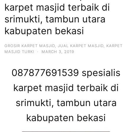
karpet masjid terbaik di
srimukti, tambun utara
kabupaten bekasi
GROSIR KARPET MASJID
,
JUAL KARPET MASJID
,
KARPET
MASJID TURKI
·
MARCH 3, 2019
087877691539 spesialis
karpet masjid terbaik di
srimukti, tambun utara
kabupaten bekasi