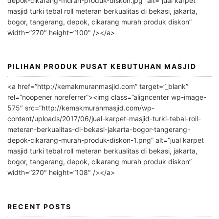
depok-cikarang-murah-produk-diskon.jpg” alt=”jual karpet
t
masjid turki tebal roll meteran berkualitas di bekasi, jakarta,
i
bogor, tangerang, depok, cikarang murah produk diskon”
v
width=”270″ height=”100″ /></a>
e
:
PILIHAN PRODUK PUSAT KEBUTUHAN MASJID
<a href=”http://kemakmuranmasjid.com” target=”_blank”
rel=”noopener noreferrer”><img class=”aligncenter wp-image-
575″ src=”http://kemakmuranmasjid.com/wp-
content/uploads/2017/06/jual-karpet-masjid-turki-tebal-roll-
meteran-berkualitas-di-bekasi-jakarta-bogor-tangerang-
depok-cikarang-murah-produk-diskon-1.png” alt=”jual karpet
masjid turki tebal roll meteran berkualitas di bekasi, jakarta,
bogor, tangerang, depok, cikarang murah produk diskon”
width=”270″ height=”108″ /></a>
RECENT POSTS