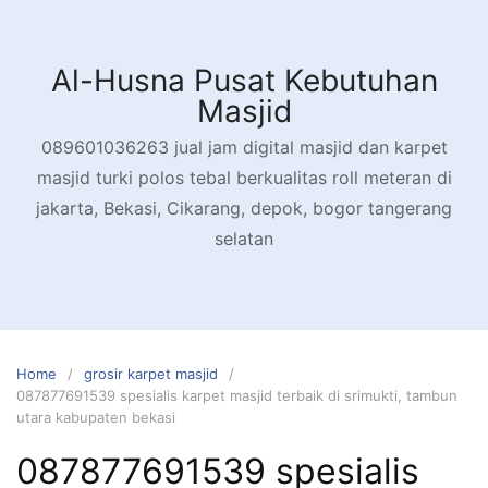
Skip
to
content
Al-Husna Pusat Kebutuhan
Masjid
089601036263 jual jam digital masjid dan karpet
masjid turki polos tebal berkualitas roll meteran di
jakarta, Bekasi, Cikarang, depok, bogor tangerang
selatan
Home
grosir karpet masjid
087877691539 spesialis karpet masjid terbaik di srimukti, tambun
utara kabupaten bekasi
087877691539 spesialis