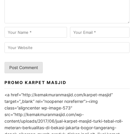
PROMO KARPET MASJID
A
l
<a href=”http://kemakmuranmasjid.com/karpet-masjid”
t
target=”_blank” rel=”noopener noreferrer”><img
e
class=”aligncenter wp-image-573″
r
src=”http://kemakmuranmasjid.com/wp-
n
content/uploads/2017/06/jual-karpet-masjid-turki-tebal-roll-
meteran-berkualitas-di-bekasi-jakarta-bogor-tangerang-
a