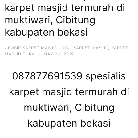
karpet masjid termurah di
muktiwari, Cibitung
kabupaten bekasi
GROSIR KARPET MASJID
,
JUAL KARPET MASJID
,
KARPET
MASJID TURKI
·
MAY 24, 2019
087877691539 spesialis
karpet masjid termurah di
muktiwari, Cibitung
kabupaten bekasi