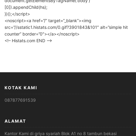
document.getElementsByTagName(‘body’)
[0]).appendChild(hs);
})();</script>
<noscript><a href=”/” target=”_blank”><img
src=”//sstatic1.histats.com/0.gif?3901843&101″ alt=”simple hit
counter” border=”0″></a></noscript>
<!– Histats.com END –>
KOTAK KAMI
087877691539
ALAMAT
Kantor Kami di griya syariah Blok A1 no 8 tambun bekasi