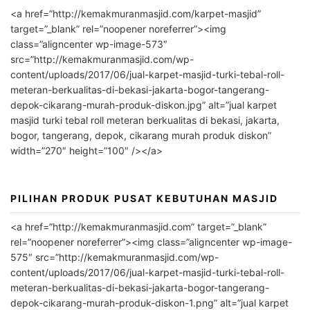
l
<a href=”http://kemakmuranmasjid.com/karpet-masjid”
t
target=”_blank” rel=”noopener noreferrer”><img
e
class=”aligncenter wp-image-573″
r
src=”http://kemakmuranmasjid.com/wp-
n
content/uploads/2017/06/jual-karpet-masjid-turki-tebal-roll-
meteran-berkualitas-di-bekasi-jakarta-bogor-tangerang-
a
depok-cikarang-murah-produk-diskon.jpg” alt=”jual karpet
t
masjid turki tebal roll meteran berkualitas di bekasi, jakarta,
i
bogor, tangerang, depok, cikarang murah produk diskon”
v
width=”270″ height=”100″ /></a>
e
:
PILIHAN PRODUK PUSAT KEBUTUHAN MASJID
<a href=”http://kemakmuranmasjid.com” target=”_blank”
rel=”noopener noreferrer”><img class=”aligncenter wp-image-
575″ src=”http://kemakmuranmasjid.com/wp-
content/uploads/2017/06/jual-karpet-masjid-turki-tebal-roll-
meteran-berkualitas-di-bekasi-jakarta-bogor-tangerang-
depok-cikarang-murah-produk-diskon-1.png” alt=”jual karpet