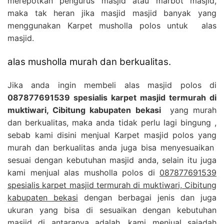
merepotkan pengurus masjid atau marbot masjid,
maka tak heran jika masjid masjid banyak yang
menggunakan Karpet musholla polos untuk alas
masjid.
alas musholla murah dan berkualitas.
Jika anda ingin membeli alas masjid polos di
087877691539 spesialis karpet masjid termurah di
muktiwari, Cibitung kabupaten bekasi
yang murah
dan berkualitas, maka anda tidak perlu lagi bingung ,
sebab kami disini menjual Karpet masjid polos yang
murah dan berkualitas anda juga bisa menyesuaikan
sesuai dengan kebutuhan masjid anda, selain itu juga
kami menjual alas musholla polos di
087877691539
spesialis karpet masjid termurah di muktiwari, Cibitung
kabupaten bekasi
dengan berbagai jenis dan juga
ukuran yang bisa di sesuaikan dengan kebutuhan
masjid di antaranya adalah, kami menjual sajadah