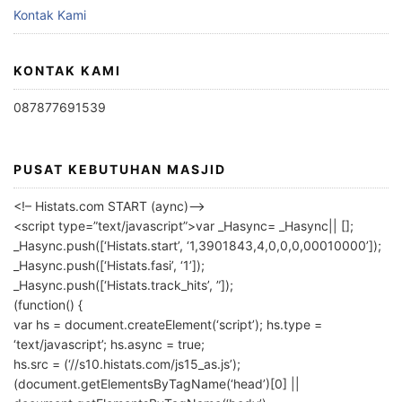
Kontak Kami
KONTAK KAMI
087877691539
PUSAT KEBUTUHAN MASJID
<!– Histats.com START (aync)–>
<script type=”text/javascript”>var _Hasync= _Hasync|| [];
_Hasync.push([‘Histats.start’, ‘1,3901843,4,0,0,0,00010000’]);
_Hasync.push([‘Histats.fasi’, ‘1’]);
_Hasync.push([‘Histats.track_hits’, ”]);
(function() {
var hs = document.createElement(‘script’); hs.type =
‘text/javascript’; hs.async = true;
hs.src = (‘//s10.histats.com/js15_as.js’);
(document.getElementsByTagName(‘head’)[0] ||