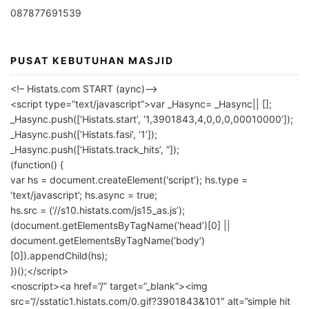
087877691539
PUSAT KEBUTUHAN MASJID
<!– Histats.com START (aync)–>
<script type=”text/javascript”>var _Hasync= _Hasync|| [];
_Hasync.push([‘Histats.start’, ‘1,3901843,4,0,0,0,00010000’]);
_Hasync.push([‘Histats.fasi’, ‘1’]);
_Hasync.push([‘Histats.track_hits’, ”]);
(function() {
var hs = document.createElement(‘script’); hs.type =
‘text/javascript’; hs.async = true;
hs.src = (‘//s10.histats.com/js15_as.js’);
(document.getElementsByTagName(‘head’)[0] ||
document.getElementsByTagName(‘body’)
[0]).appendChild(hs);
})();</script>
<noscript><a href=”/” target=”_blank”><img
src=”//sstatic1.histats.com/0.gif?3901843&101″ alt=”simple hit