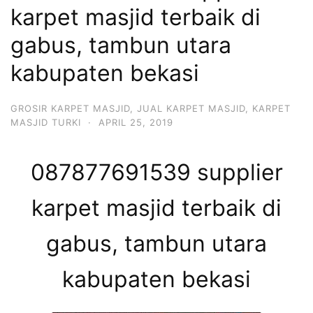
karpet masjid terbaik di
gabus, tambun utara
kabupaten bekasi
GROSIR KARPET MASJID
,
JUAL KARPET MASJID
,
KARPET
MASJID TURKI
·
APRIL 25, 2019
087877691539 supplier
karpet masjid terbaik di
gabus, tambun utara
kabupaten bekasi