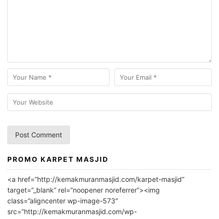
PROMO KARPET MASJID
A
l
<a href=”http://kemakmuranmasjid.com/karpet-masjid”
t
target=”_blank” rel=”noopener noreferrer”><img
e
class=”aligncenter wp-image-573″
r
src=”http://kemakmuranmasjid.com/wp-