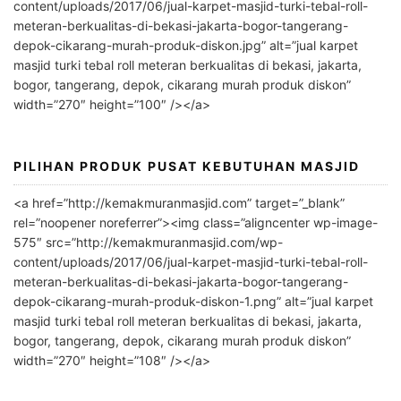
n
content/uploads/2017/06/jual-karpet-masjid-turki-tebal-roll-
meteran-berkualitas-di-bekasi-jakarta-bogor-tangerang-
a
depok-cikarang-murah-produk-diskon.jpg” alt=”jual karpet
t
masjid turki tebal roll meteran berkualitas di bekasi, jakarta,
i
bogor, tangerang, depok, cikarang murah produk diskon”
v
width=”270″ height=”100″ /></a>
e
:
PILIHAN PRODUK PUSAT KEBUTUHAN MASJID
<a href=”http://kemakmuranmasjid.com” target=”_blank”
rel=”noopener noreferrer”><img class=”aligncenter wp-image-
575″ src=”http://kemakmuranmasjid.com/wp-
content/uploads/2017/06/jual-karpet-masjid-turki-tebal-roll-
meteran-berkualitas-di-bekasi-jakarta-bogor-tangerang-
depok-cikarang-murah-produk-diskon-1.png” alt=”jual karpet
masjid turki tebal roll meteran berkualitas di bekasi, jakarta,
bogor, tangerang, depok, cikarang murah produk diskon”
width=”270″ height=”108″ /></a>