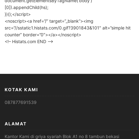
document.getElementsByTagName(‘body’)
[0]).appendChild(hs);
})();</script>
<noscript><a href=”/” target=”_blank”><img
src=”//sstatic1.histats.com/0.gif?3901843&101″ alt=”simple hit
counter” border=”0″></a></noscript>
<!– Histats.com END –>
KOTAK KAMI
087877691539
ALAMAT
Kantor Kami di griya syariah Blok A1 no 8 tambun bekasi