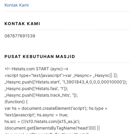
Kontak Kami
KONTAK KAMI
087877691539
PUSAT KEBUTUHAN MASJID
<!– Histats.com START (aync)–>
<script type=”text/javascript”>var _Hasync= _Hasync|| [];
_Hasync.push([‘Histats.start’, ‘1,3901843,4,0,0,0,00010000’]);
_Hasync.push([‘Histats.fasi’, ‘1’]);
_Hasync.push([‘Histats.track_hits’, ”]);
(function() {
var hs = document.createElement(‘script’); hs.type =
‘text/javascript’; hs.async = true;
hs.src = (‘//s10.histats.com/js15_as.js’);
(document.getElementsByTagName(‘head’)[0] ||