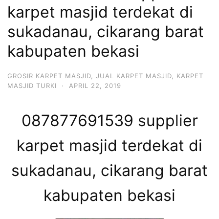
karpet masjid terdekat di
sukadanau, cikarang barat
kabupaten bekasi
GROSIR KARPET MASJID
,
JUAL KARPET MASJID
,
KARPET
MASJID TURKI
·
APRIL 22, 2019
087877691539 supplier
karpet masjid terdekat di
sukadanau, cikarang barat
kabupaten bekasi