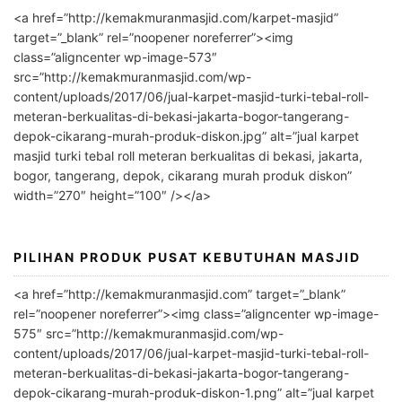
l
<a href=”http://kemakmuranmasjid.com/karpet-masjid”
t
target=”_blank” rel=”noopener noreferrer”><img
e
class=”aligncenter wp-image-573″
r
src=”http://kemakmuranmasjid.com/wp-
n
content/uploads/2017/06/jual-karpet-masjid-turki-tebal-roll-
meteran-berkualitas-di-bekasi-jakarta-bogor-tangerang-
a
depok-cikarang-murah-produk-diskon.jpg” alt=”jual karpet
t
masjid turki tebal roll meteran berkualitas di bekasi, jakarta,
i
bogor, tangerang, depok, cikarang murah produk diskon”
v
width=”270″ height=”100″ /></a>
e
:
PILIHAN PRODUK PUSAT KEBUTUHAN MASJID
<a href=”http://kemakmuranmasjid.com” target=”_blank”
rel=”noopener noreferrer”><img class=”aligncenter wp-image-
575″ src=”http://kemakmuranmasjid.com/wp-
content/uploads/2017/06/jual-karpet-masjid-turki-tebal-roll-
meteran-berkualitas-di-bekasi-jakarta-bogor-tangerang-
depok-cikarang-murah-produk-diskon-1.png” alt=”jual karpet