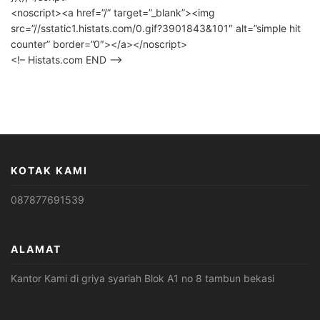
<noscript><a href=”/” target=”_blank”><img
src=”//sstatic1.histats.com/0.gif?3901843&101″ alt=”simple hit
counter” border=”0″></a></noscript>
<!– Histats.com END –>
KOTAK KAMI
087877691539
ALAMAT
Kantor Kami di griya syariah Blok A1 no 8 tambun bekasi