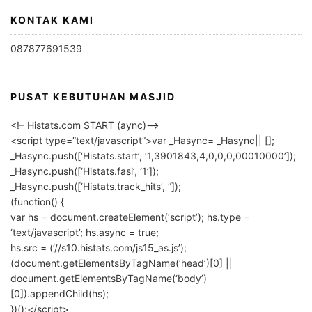
KONTAK KAMI
087877691539
PUSAT KEBUTUHAN MASJID
<!– Histats.com START (aync)–>
<script type=”text/javascript”>var _Hasync= _Hasync|| [];
_Hasync.push([‘Histats.start’, ‘1,3901843,4,0,0,0,00010000’]);
_Hasync.push([‘Histats.fasi’, ‘1’]);
_Hasync.push([‘Histats.track_hits’, ”]);
(function() {
var hs = document.createElement(‘script’); hs.type =
‘text/javascript’; hs.async = true;
hs.src = (‘//s10.histats.com/js15_as.js’);
(document.getElementsByTagName(‘head’)[0] ||
document.getElementsByTagName(‘body’)
[0]).appendChild(hs);
})();</script>