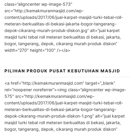
e
class=”aligncenter wp-image-573″
r
src=”http://kemakmuranmasjid.com/wp-
n
content/uploads/2017/06/jual-karpet-masjid-turki-tebal-roll-
meteran-berkualitas-di-bekasi-jakarta-bogor-tangerang-
a
depok-cikarang-murah-produk-diskon.jpg” alt=”jual karpet
t
masjid turki tebal roll meteran berkualitas di bekasi, jakarta,
i
bogor, tangerang, depok, cikarang murah produk diskon”
v
width=”270″ height=”100″ /></a>
e
:
PILIHAN PRODUK PUSAT KEBUTUHAN MASJID
<a href=”http://kemakmuranmasjid.com” target=”_blank”
rel=”noopener noreferrer”><img class=”aligncenter wp-image-
575″ src=”http://kemakmuranmasjid.com/wp-
content/uploads/2017/06/jual-karpet-masjid-turki-tebal-roll-
meteran-berkualitas-di-bekasi-jakarta-bogor-tangerang-
depok-cikarang-murah-produk-diskon-1.png” alt=”jual karpet
masjid turki tebal roll meteran berkualitas di bekasi, jakarta,
bogor, tangerang, depok, cikarang murah produk diskon”