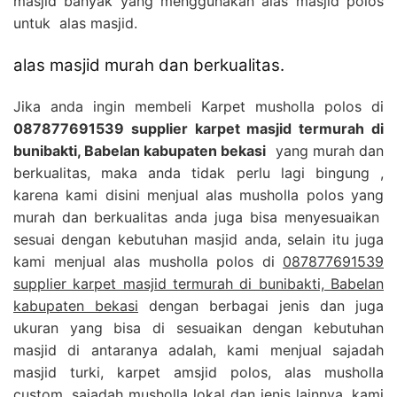
masjid banyak yang menggunakan alas masjid polos
untuk alas masjid.
alas masjid murah dan berkualitas.
Jika anda ingin membeli Karpet musholla polos di
087877691539 supplier karpet masjid termurah di
bunibakti, Babelan kabupaten bekasi
yang murah dan
berkualitas, maka anda tidak perlu lagi bingung ,
karena kami disini menjual alas musholla polos yang
murah dan berkualitas anda juga bisa menyesuaikan
sesuai dengan kebutuhan masjid anda, selain itu juga
kami menjual alas musholla polos di
087877691539
supplier karpet masjid termurah di bunibakti, Babelan
kabupaten bekasi
dengan berbagai jenis dan juga
ukuran yang bisa di sesuaikan dengan kebutuhan
masjid di antaranya adalah, kami menjual sajadah
masjid turki, karpet amsjid polos, alas musholla
custom, sajadah musholla lokal dan jenis lainnya, kami