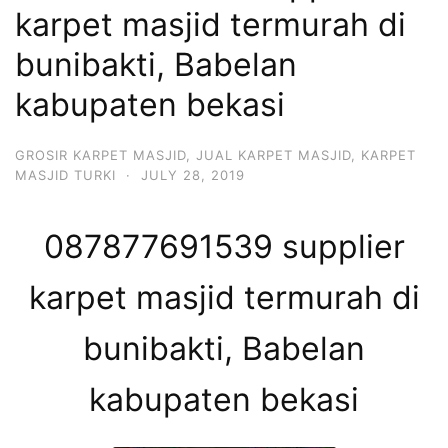
karpet masjid termurah di
bunibakti, Babelan
kabupaten bekasi
GROSIR KARPET MASJID
,
JUAL KARPET MASJID
,
KARPET
MASJID TURKI
·
JULY 28, 2019
087877691539 supplier
karpet masjid termurah di
bunibakti, Babelan
kabupaten bekasi