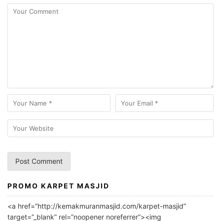
PROMO KARPET MASJID
A
l
<a href=”http://kemakmuranmasjid.com/karpet-masjid”
t
target=”_blank” rel=”noopener noreferrer”><img