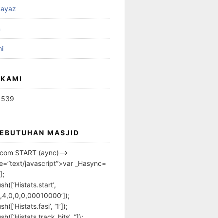
ayaz
n
i
 KAMI
1539
KEBUTUHAN MASJID
s.com START (aync)–>
pe=”text/javascript”>var _Hasync=
];
h([‘Histats.start’,
,4,0,0,0,00010000’]);
([‘Histats.fasi’, ‘1’]);
([‘Histats.track_hits’, ”]);