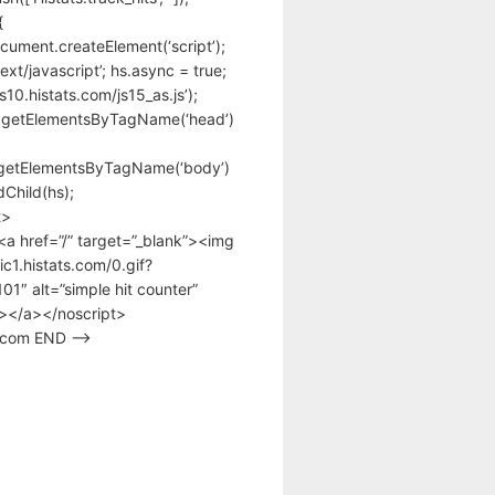
{
cument.createElement(‘script’);
text/javascript’; hs.async = true;
/s10.histats.com/js15_as.js’);
.getElementsByTagName(‘head’)
getElementsByTagName(‘body’)
Child(hs);
t>
<a href=”/” target=”_blank”><img
tic1.histats.com/0.gif?
1″ alt=”simple hit counter”
></a></noscript>
s.com END –>