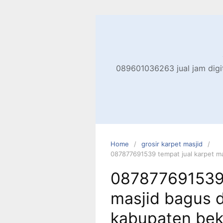
Skip
to
content
089601036263 jual jam digita
Home
grosir karpet masjid
087877691539 tempat jual karpet ma
087877691539 
masjid bagus d
kabupaten bek