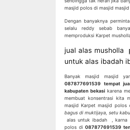
sehoingga tak heran jika ba
masjid polos di masjid masjid
Dengan banyaknya permintaa
selalu reddy sebab banya
memproduksi Karpet musholla 
jual alas musholla
untuk alas ibadah 
Banyak masjid masjid ya
087877691539 tempat jual
kabupaten bekasi
karena mem
membuat konsentrasi kita m
masjid Karpet masjid polos
bagus di muktijaya, setu kab
alas untuk ibadah , karna 
polos di
087877691539 temp