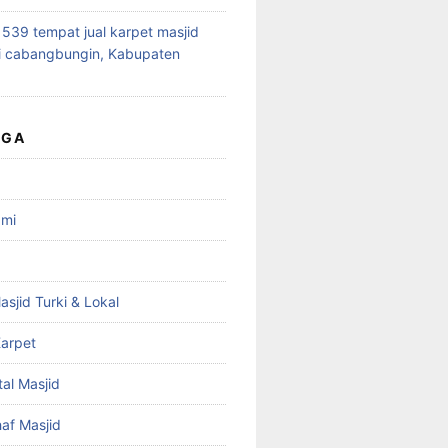
39 tempat jual karpet masjid
i cabangbungin, Kabupaten
UGA
ami
asjid Turki & Lokal
arpet
tal Masjid
haf Masjid