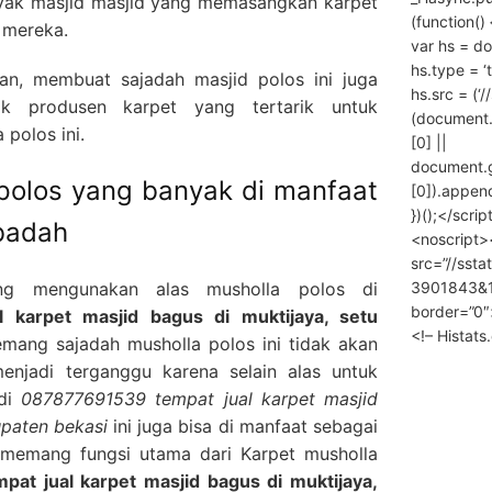
nyak masjid masjid yang memasangkan karpet
(function() 
 mereka.
var hs = do
hs.type = ‘
n, membuat sajadah masjid polos ini juga
hs.src = (‘/
k produsen karpet yang tertarik untuk
(document
polos ini.
[0] ||
document.
 polos yang banyak di manfaat
[0]).append
})();</scrip
ibadah
<noscript>
src=”//ssta
3901843&10
ng mengunakan alas musholla polos di
border=”0″
 karpet masjid bagus di muktijaya, setu
<!– Histat
ang sajadah musholla polos ini tidak akan
enjadi terganggu karena selain alas untuk
 di
087877691539 tempat jual karpet masjid
upaten bekasi
ini juga bisa di manfaat sebagai
memang fungsi utama dari Karpet musholla
at jual karpet masjid bagus di muktijaya,