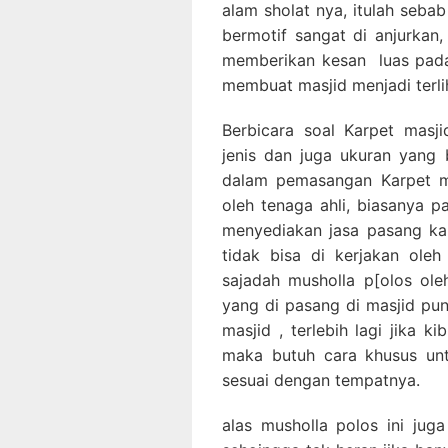
alam sholat nya, itulah seba
bermotif sangat di anjurkan,
memberikan kesan luas pada
membuat masjid menjadi terlih
Berbicara soal Karpet masji
jenis dan juga ukuran yang 
dalam pemasangan Karpet ma
oleh tenaga ahli, biasanya p
menyediakan jasa pasang ka
tidak bisa di kerjakan ole
sajadah musholla p[olos ole
yang di pasang di masjid pu
masjid , terlebih lagi jika k
maka butuh cara khusus un
sesuai dengan tempatnya.
alas musholla polos ini jug