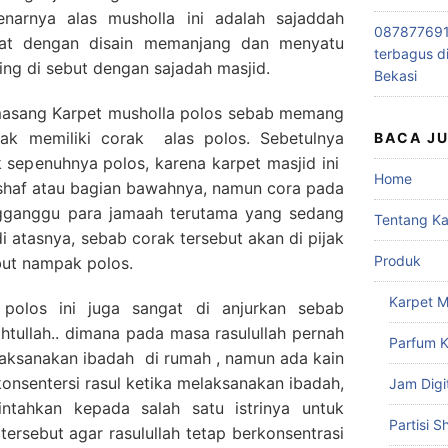
narnya alas musholla ini adalah sajaddah
0878776915
buat dengan disain memanjang dan menyatu
terbagus d
ring di sebut dengan sajadah masjid.
Bekasi
asang Karpet musholla polos sebab memang
idak memiliki corak alas polos. Sebetulnya
BACA J
ak sepenuhnya polos, karena karpet masjid ini
Home
e shaf atau bagian bawahnya, namun cora pada
engganggu para jamaah terutama yang sedang
Tentang K
i atasnya, sebab corak tersebut akan di pijak
Produk
but nampak polos.
Karpet M
polos ini juga sangat di anjurkan sebab
tullah.. dimana pada masa rasulullah pernah
Parfum K
laksanakan ibadah di rumah , namun ada kain
nsentersi rasul ketika melaksanakan ibadah,
Jam Digi
ntahkan kepada salah satu istrinya untuk
Partisi S
tersebut agar rasulullah tetap berkonsentrasi