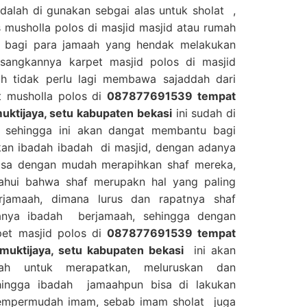
dalah di gunakan sebgai alas untuk sholat ,
 musholla polos di masjid masjid atau rumah
 bagi para jamaah yang hendak melakukan
sangkannya karpet masjid polos di masjid
h tidak perlu lagi membawa sajaddah dari
et musholla polos di
087877691539 tempat
muktijaya, setu kabupaten bekasi
ini sudah di
f sehingga ini akan dangat membantu bagi
an ibadah ibadah di masjid, dengan adanya
 bisa dengan mudah merapihkan shaf mereka,
tahui bahwa shaf merupakn hal yang paling
jamaah, dimana lurus dan rapatnya shaf
anya ibadah berjamaah, sehingga dengan
pet masjid polos di
087877691539 tempat
 muktijaya, setu kabupaten bekasi
ini akan
h untuk merapatkan, meluruskan dan
hingga ibadah jamaahpun bisa di lakukan
mempermudah imam, sebab imam sholat juga