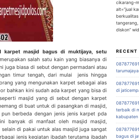
cikarang-m
alt=”jual ka
berkualitas
tangerang,
diskon” wi
 karpet masjid bagus di muktijaya, setu
RECENT
erupakan salah satu kain yang biasanya di
0878776915
ini juga biasa di sebut dengan permadani atau
tarumajaya
engan timur tengah, dari mulai jenis hingga
orang yang mengunakan karpet sebagai alas
087877691
tor bahkan kini sudah ada karpet yang bisa di
di jaticemp
seperti masjid yang di sebut dengan karpet
087877691
 memang di buat untuk di pasangkan di masjid,
terbaik di
 pun berbeda dengan jenis jenis karpet pda
kabupaten 
ni banyak di manfaat oleh masjid masjid,
selain di pakai untuk alas masjid juga sangat
0878776915
bagus di ja
rbagai jenis kegiatan ibadah terutama ibadah