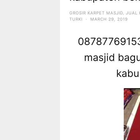
GROSIR KARPET MASJID
,
JUAL 
TURKI
·
MARCH 29, 2019
08787769153
masjid bagu
kabu