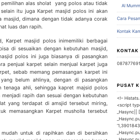
b pemilihan alas sholat yang polos atau tidak
Al Mumm
 selain itu juga Karpet masjid polos ini akan
 masjid, dimana dengan tidak adanya corak
Cara Pesa
at luas dan rapih.
Kontak Kam
d, Karpet masjid polos inimemiliki berbagai
bisa di sesuaikan dengan kebutuhan masjid,
KONTAK
sjid polos ini juga biasanya di pasangkan
08787769
ara penjual karpet selain menjual karpet juga
rpet, sebab memang pemasangan karpet ini
h yang belum ahlinya, dengan di pasangkan
PUSAT 
h tenaga ahli, sehingga kapret majsid polos
n menjadi rapih dan sesuai dengan kebutuhan
<!– Histat
iblat yang terdapat di amsjid tersebut miring,
<script ty
tuk memasangkan Karpet musholla tersebut
_Hasync|| [
_Hasync.pus
‘1,3901843
_Hasync.push
a mudah untuk di rapihkan dan di bersihkan
_Hasync.push