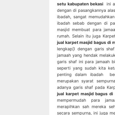
setu kabupaten bekasi
ini a
dengan di pasangkannya alas
ibadah, sangat memudahkan
ibadah sebab dengan di pa
masjid membuat para jamaa
rumah. Selain itu juga Karp
jual karpet masjid bagus di 
lengkap[I dengan garis sha
jamaah yang hendak melakuk
garis shaf ini para jamaah
seperti yang sudah kita ke
penting dalam ibadah ber
merupakan syarat sempurn
adanya garis shaf pada Kar
jual karpet masjid bagus di
mempermudah para jamaa
merapihkan sah mereka se
secara sempurna, ini juga 