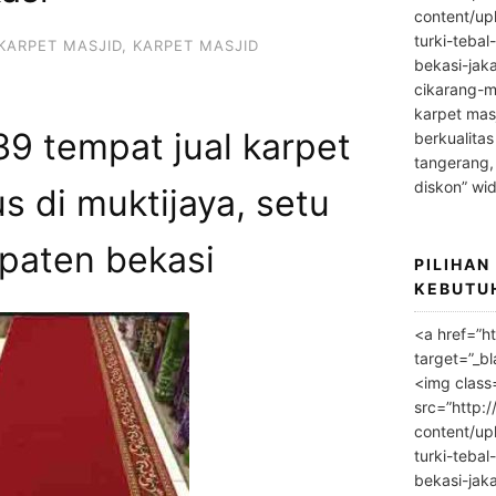
content/up
turki-tebal
KARPET MASJID
,
KARPET MASJID
bekasi-jak
cikarang-m
karpet masj
9 tempat jual karpet
berkualitas
tangerang,
diskon” wi
s di muktijaya, setu
paten bekasi
PILIHAN
KEBUTU
<a href=”h
target=”_bl
<img class
src=”http:
content/up
turki-tebal
bekasi-jak