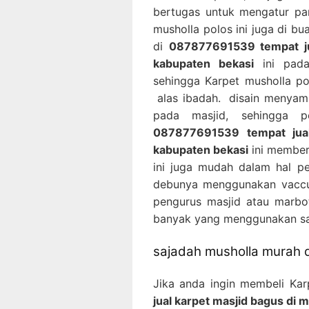
bertugas untuk mengatur pa
musholla polos ini juga di b
di
087877691539 tempat jua
kabupaten bekasi
ini pada
sehingga Karpet musholla po
alas ibadah. disain menyam
pada masjid, sehingga 
087877691539 tempat jual
kabupaten bekasi
ini memberi
ini juga mudah dalam hal p
debunya menggunakan vaccu
pengurus masjid atau marbot
banyak yang menggunakan saj
sajadah musholla murah d
Jika anda ingin membeli Kar
jual karpet masjid bagus di 