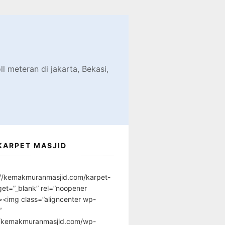
d
l meteran di jakarta, Bekasi,
KARPET MASJID
://kemakmuranmasjid.com/karpet-
get=”_blank” rel=”noopener
”><img class=”aligncenter wp-
″
//kemakmuranmasjid.com/wp-