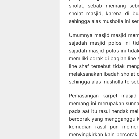
sholat, sebab memang sebe
sholat masjid, karena di 
sehingga alas musholla ini se
Umumnya masjid masjid mem
sajadah masjid polos ini t
sajadah masjid polos ini tid
memiliki corak di bagian lin
line shaf tersebut tidak m
melaksanakan ibadah sholat d
sehingga alas musholla terse
Pemasangan karpet masjid 
memang ini merupakan sunnah
pada aat itu rasul hendak me
bercorak yang mengganggu ko
kemudian rasul pun memeri
menyingkirkan kain bercorak 