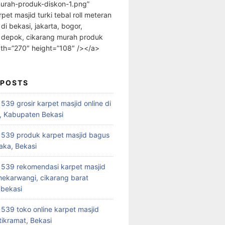
urah-produk-diskon-1.png”
rpet masjid turki tebal roll meteran
 di bekasi, jakarta, bogor,
 depok, cikarang murah produk
dth=”270″ height=”108″ /></a>
 POSTS
39 grosir karpet masjid online di
, Kabupaten Bekasi
539 produk karpet masjid bagus
aka, Bekasi
539 rekomendasi karpet masjid
 mekarwangi, cikarang barat
bekasi
39 toko online karpet masjid
tikramat, Bekasi