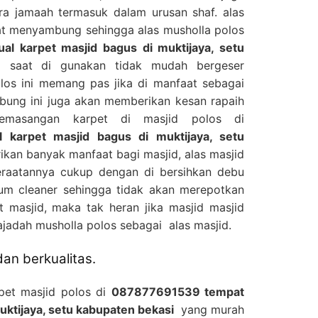
ra jamaah termasuk dalam urusan shaf. alas
uat menyambung sehingga alas musholla polos
l karpet masjid bagus di muktijaya, setu
 saat di gunakan tidak mudah bergeser
los ini memang pas jika di manfaat sebagai
bung ini juga akan memberikan kesan rapaih
pemasangan karpet di masjid polos di
 karpet masjid bagus di muktijaya, setu
kan banyak manfaat bagi masjid, alas masjid
eraatannya cukup dengan di bersihkan debu
m cleaner sehingga tidak akan merepotkan
 masjid, maka tak heran jika masjid masjid
adah musholla polos sebagai alas masjid.
an berkualitas.
pet masjid polos di
087877691539 tempat
muktijaya, setu kabupaten bekasi
yang murah