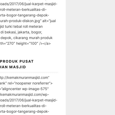
loads/2017/06/jual-karpet-masjid-
-roll-meteran-berkualitas-di-
arta-bogor-tangerang-depok-
urah-produk-diskon.jpg” alt=”jual
id turki tebal roll meteran
 di bekasi, jakarta, bogor,
 depok, cikarang murah produk
dth=”270″ height=”100″ /></a>
 PRODUK PUSAT
HAN MASJID
ttp://kemakmuranmasjid.com”
ank” rel=”noopener noreferrer”>
=”aligncenter wp-image-575″
//kemakmuranmasjid.com/wp-
loads/2017/06/jual-karpet-masjid-
-roll-meteran-berkualitas-di-
arta-bogor-tangerang-depok-