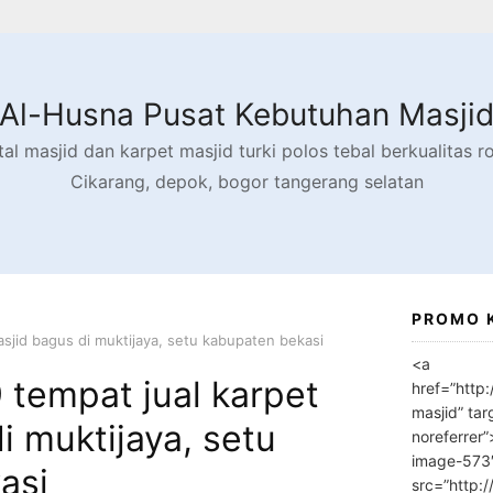
Al-Husna Pusat Kebutuhan Masji
l masjid dan karpet masjid turki polos tebal berkualitas rol
Cikarang, depok, bogor tangerang selatan
PROMO 
sjid bagus di muktijaya, setu kabupaten bekasi
<a
tempat jual karpet
href=”http
masjid” tar
i muktijaya, setu
noreferrer
image-573
asi
src=”http: