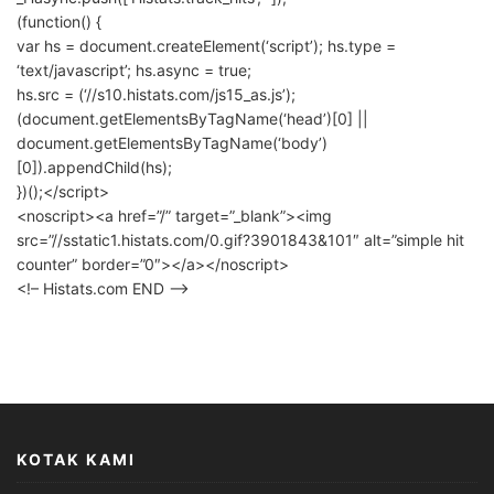
(function() {
var hs = document.createElement(‘script’); hs.type =
‘text/javascript’; hs.async = true;
hs.src = (‘//s10.histats.com/js15_as.js’);
(document.getElementsByTagName(‘head’)[0] ||
document.getElementsByTagName(‘body’)
[0]).appendChild(hs);
})();</script>
<noscript><a href=”/” target=”_blank”><img
src=”//sstatic1.histats.com/0.gif?3901843&101″ alt=”simple hit
counter” border=”0″></a></noscript>
<!– Histats.com END –>
KOTAK KAMI