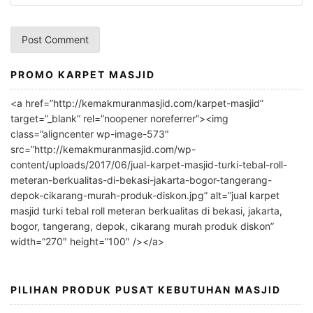
PROMO KARPET MASJID
A
l
<a href=”http://kemakmuranmasjid.com/karpet-masjid”
t
target=”_blank” rel=”noopener noreferrer”><img
e
class=”aligncenter wp-image-573″
r
src=”http://kemakmuranmasjid.com/wp-
n
content/uploads/2017/06/jual-karpet-masjid-turki-tebal-roll-
meteran-berkualitas-di-bekasi-jakarta-bogor-tangerang-
a
depok-cikarang-murah-produk-diskon.jpg” alt=”jual karpet
t
masjid turki tebal roll meteran berkualitas di bekasi, jakarta,
i
bogor, tangerang, depok, cikarang murah produk diskon”
v
width=”270″ height=”100″ /></a>
e
:
PILIHAN PRODUK PUSAT KEBUTUHAN MASJID