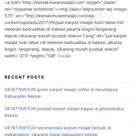
<a href=”http://kemakmuranmasjid.com” target=”_blank”
rel=”noopener noreferrer”><img class=”aligncenter wp-image-
575″ src=”http://kemakmuranmasjid.com/wp-
content/uploads/2017/06/jual-karpet-masjid-turki-tebal-roll-
meteran-berkualitas-di-bekasi-jakarta-bogor-tangerang-
depok-cikarang-murah-produk-diskon-1.png” alt=”jual karpet
masjid turki tebal roll meteran berkualitas di bekasi, jakarta,
bogor, tangerang, depok, cikarang murah produk diskon”
width=”270″ height=”108″ /></a>
RECENT POSTS
087877691539 grosir karpet masjid online di tarumajaya,
Kabupaten Bekasi
087877691539 produk karpet masjid bagus di jaticempaka,
Bekasi
087877691539 rekomendasi karpet masjid terbaik di
mekarwangi, cikarang barat kabupaten bekasi