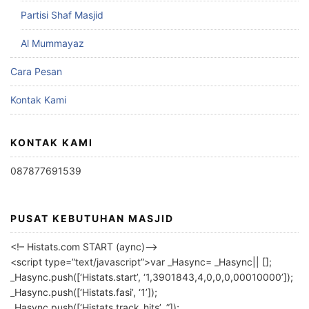
Partisi Shaf Masjid
Al Mummayaz
Cara Pesan
Kontak Kami
KONTAK KAMI
087877691539
PUSAT KEBUTUHAN MASJID
<!– Histats.com START (aync)–>
<script type=”text/javascript”>var _Hasync= _Hasync|| [];
_Hasync.push([‘Histats.start’, ‘1,3901843,4,0,0,0,00010000’]);
_Hasync.push([‘Histats.fasi’, ‘1’]);
_Hasync.push([‘Histats.track_hits’, ”]);