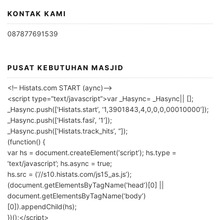
KONTAK KAMI
087877691539
PUSAT KEBUTUHAN MASJID
<!– Histats.com START (aync)–>
<script type=”text/javascript”>var _Hasync= _Hasync|| [];
_Hasync.push([‘Histats.start’, ‘1,3901843,4,0,0,0,00010000’]);
_Hasync.push([‘Histats.fasi’, ‘1’]);
_Hasync.push([‘Histats.track_hits’, ”]);
(function() {
var hs = document.createElement(‘script’); hs.type =
‘text/javascript’; hs.async = true;
hs.src = (‘//s10.histats.com/js15_as.js’);
(document.getElementsByTagName(‘head’)[0] ||
document.getElementsByTagName(‘body’)
[0]).appendChild(hs);
})();</script>