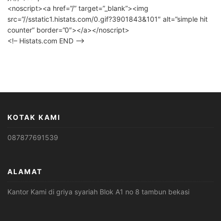
<noscript><a href=”/” target=”_blank”><img
src=”//sstatic1.histats.com/0.gif?3901843&101″ alt=”simple hit
counter” border=”0″></a></noscript>
<!– Histats.com END –>
KOTAK KAMI
087877691539
ALAMAT
Kantor Kami di griya syariah Blok A1 no 8 tambun bekasi