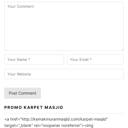
PROMO KARPET MASJID
A
l
<a href=”http://kemakmuranmasjid.com/karpet-masjid”
t
target=”_blank” rel=”noopener noreferrer”><img