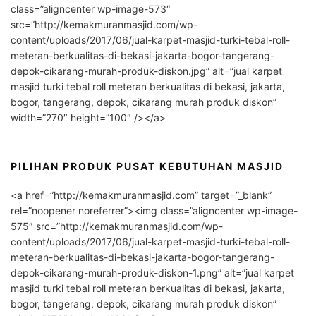
e
class=”aligncenter wp-image-573″
r
src=”http://kemakmuranmasjid.com/wp-
n
content/uploads/2017/06/jual-karpet-masjid-turki-tebal-roll-
meteran-berkualitas-di-bekasi-jakarta-bogor-tangerang-
a
depok-cikarang-murah-produk-diskon.jpg” alt=”jual karpet
t
masjid turki tebal roll meteran berkualitas di bekasi, jakarta,
i
bogor, tangerang, depok, cikarang murah produk diskon”
v
width=”270″ height=”100″ /></a>
e
:
PILIHAN PRODUK PUSAT KEBUTUHAN MASJID
<a href=”http://kemakmuranmasjid.com” target=”_blank”
rel=”noopener noreferrer”><img class=”aligncenter wp-image-
575″ src=”http://kemakmuranmasjid.com/wp-
content/uploads/2017/06/jual-karpet-masjid-turki-tebal-roll-
meteran-berkualitas-di-bekasi-jakarta-bogor-tangerang-
depok-cikarang-murah-produk-diskon-1.png” alt=”jual karpet
masjid turki tebal roll meteran berkualitas di bekasi, jakarta,
bogor, tangerang, depok, cikarang murah produk diskon”