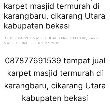
karpet masjid termurah di
karangbaru, cikarang Utara
kabupaten bekasi
GROSIR KARPET MASJID
,
JUAL KARPET MASJID
,
KARPET
MASJID TURKI
·
JULY 27, 2019
087877691539 tempat jual
karpet masjid termurah di
karangbaru, cikarang Utara
kabupaten bekasi