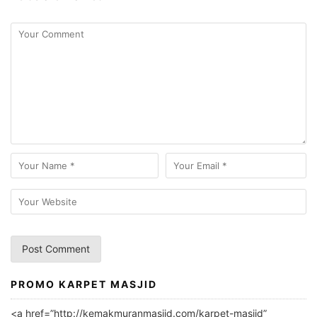
PROMO KARPET MASJID
A
l
<a href=”http://kemakmuranmasjid.com/karpet-masjid”