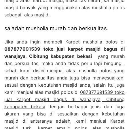
masjid atau marbot masjid, maka tak heran jika masjid
masjid banyak yang menggunakan alas musholla polos
sebagai alas masjid.
sajadah musholla murah dan berkualitas.
Jika anda ingin membeli Karpet musholla polos di
087877691539 toko jual karpet masjid bagus di
wanajaya, Cibitung kabupaten bekasi
yang murah
dan berkualitas, maka anda tidak perlu lagi bingung ,
sebab kami disini menjual alas musholla polos yang
murah dan berkualitas anda juga bisa menyesuaikan
sesuai dengan kebutuhan masjid anda, selain itu juga
kami menjual alas masjid polos di
087877691539 toko
jual karpet masjid bagus di wanajaya, Cibitung
kabupaten bekasi
dengan berbagai jenis dan juga
ukuran yang bisa di sesuaikan dengan kebutuhan
masjid di antaranya adalah, kami menjual Karpet
masjid turki, karpet amsjid polos, alas musholla