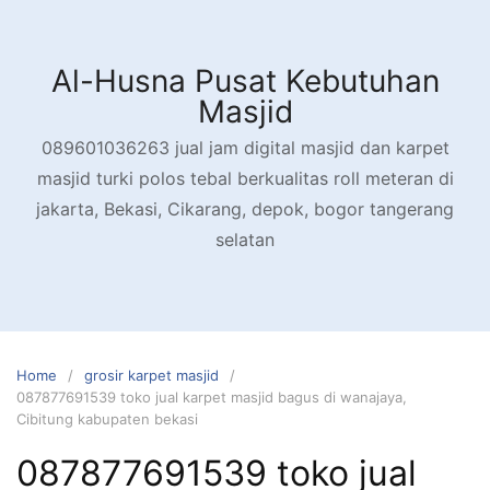
Skip
to
content
Al-Husna Pusat Kebutuhan
Masjid
089601036263 jual jam digital masjid dan karpet
masjid turki polos tebal berkualitas roll meteran di
jakarta, Bekasi, Cikarang, depok, bogor tangerang
selatan
Home
grosir karpet masjid
087877691539 toko jual karpet masjid bagus di wanajaya,
Cibitung kabupaten bekasi
087877691539 toko jual