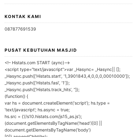
KONTAK KAMI
087877691539
PUSAT KEBUTUHAN MASJID
<!– Histats.com START (aync)–>
<script type=”text/javascript”>var _Hasync= _Hasync|| [];
_Hasync.push([‘Histats.start’, ‘1,3901843,4,0,0,0,00010000’]);
_Hasync.push([‘Histats.fasi’, ‘1’]);
_Hasync.push([‘Histats.track_hits’, ”]);
(function() {
var hs = document.createElement(‘script’); hs.type =
‘text/javascript’; hs.async = true;
hs.src = (‘//s10.histats.com/js15_as.js’);
(document.getElementsByTagName(‘head’)[0] ||
document.getElementsByTagName(‘body’)
[0]).appendChild(hs);