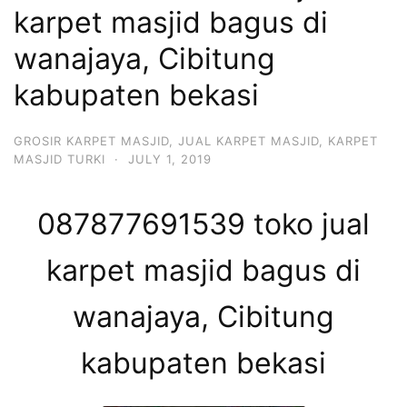
karpet masjid bagus di
wanajaya, Cibitung
kabupaten bekasi
GROSIR KARPET MASJID
,
JUAL KARPET MASJID
,
KARPET
MASJID TURKI
·
JULY 1, 2019
087877691539 toko jual
karpet masjid bagus di
wanajaya, Cibitung
kabupaten bekasi