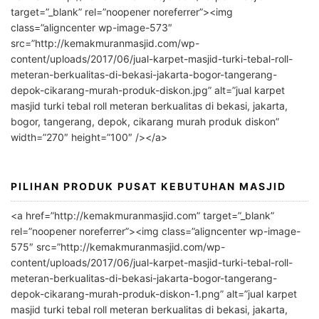
t
target=”_blank” rel=”noopener noreferrer”><img
e
class=”aligncenter wp-image-573″
r
src=”http://kemakmuranmasjid.com/wp-
n
content/uploads/2017/06/jual-karpet-masjid-turki-tebal-roll-
meteran-berkualitas-di-bekasi-jakarta-bogor-tangerang-
a
depok-cikarang-murah-produk-diskon.jpg” alt=”jual karpet
t
masjid turki tebal roll meteran berkualitas di bekasi, jakarta,
i
bogor, tangerang, depok, cikarang murah produk diskon”
v
width=”270″ height=”100″ /></a>
e
:
PILIHAN PRODUK PUSAT KEBUTUHAN MASJID
<a href=”http://kemakmuranmasjid.com” target=”_blank”
rel=”noopener noreferrer”><img class=”aligncenter wp-image-
575″ src=”http://kemakmuranmasjid.com/wp-
content/uploads/2017/06/jual-karpet-masjid-turki-tebal-roll-
meteran-berkualitas-di-bekasi-jakarta-bogor-tangerang-
depok-cikarang-murah-produk-diskon-1.png” alt=”jual karpet
masjid turki tebal roll meteran berkualitas di bekasi, jakarta,