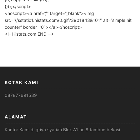
})();</script>
<noscript><a href=”/” target=”_blank”><img
src=”//sstatic1.histats.com/0.gif?3901843&101″ alt=”simple hit
counter” border=”0″></a></noscript>
<!– Histats.com END –>
KOTAK KAMI
087877691539
ALAMAT
Kantor Kami di griya syariah Blok A1 no 8 tambun bekasi