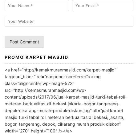
PROMO KARPET MASJID
A
l
<a href=”http://kemakmuranmasjid.com/karpet-masjid”
t
target=”_blank” rel=”noopener noreferrer”><img
e
class=”aligncenter wp-image-573″
r
src=”http://kemakmuranmasjid.com/wp-
n
content/uploads/2017/06/jual-karpet-masjid-turki-tebal-roll-
meteran-berkualitas-di-bekasi-jakarta-bogor-tangerang-
a
depok-cikarang-murah-produk-diskon.jpg” alt=”jual karpet
t
masjid turki tebal roll meteran berkualitas di bekasi, jakarta,
i
bogor, tangerang, depok, cikarang murah produk diskon”
v
width=”270″ height=”100″ /></a>
e