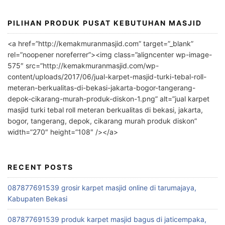
:
PILIHAN PRODUK PUSAT KEBUTUHAN MASJID
<a href=”http://kemakmuranmasjid.com” target=”_blank”
rel=”noopener noreferrer”><img class=”aligncenter wp-image-
575″ src=”http://kemakmuranmasjid.com/wp-
content/uploads/2017/06/jual-karpet-masjid-turki-tebal-roll-
meteran-berkualitas-di-bekasi-jakarta-bogor-tangerang-
depok-cikarang-murah-produk-diskon-1.png” alt=”jual karpet
masjid turki tebal roll meteran berkualitas di bekasi, jakarta,
bogor, tangerang, depok, cikarang murah produk diskon”
width=”270″ height=”108″ /></a>
RECENT POSTS
087877691539 grosir karpet masjid online di tarumajaya,
Kabupaten Bekasi
087877691539 produk karpet masjid bagus di jaticempaka,