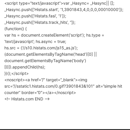
<script type=”text/javascript”>var _Hasync= _Hasync|| [];
_Hasync.push([‘Histats.start’, ‘1,3901843,4,0,0,0,00010000’]);
_Hasync.push([‘Histats.fasi’, ‘1’]);
_Hasync.push([‘Histats.track_hits’, ”]);
(function() {
var hs = document.createElement(‘script’); hs.type =
‘text/javascript’; hs.async = true;
hs.src = (‘//s10.histats.com/js15_as.js’);
(document.getElementsByTagName(‘head’)[0] ||
document.getElementsByTagName(‘body’)
[0]).appendChild(hs);
})();</script>
<noscript><a href=”/” target=”_blank”><img
src=”//sstatic1.histats.com/0.gif?3901843&101″ alt=”simple hit
counter” border=”0″></a></noscript>
<!– Histats.com END –>