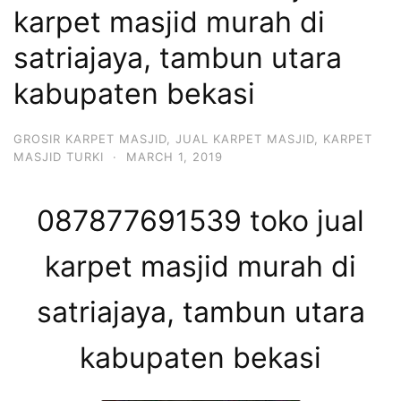
karpet masjid murah di
satriajaya, tambun utara
kabupaten bekasi
GROSIR KARPET MASJID
,
JUAL KARPET MASJID
,
KARPET
MASJID TURKI
·
MARCH 1, 2019
087877691539 toko jual
karpet masjid murah di
satriajaya, tambun utara
kabupaten bekasi