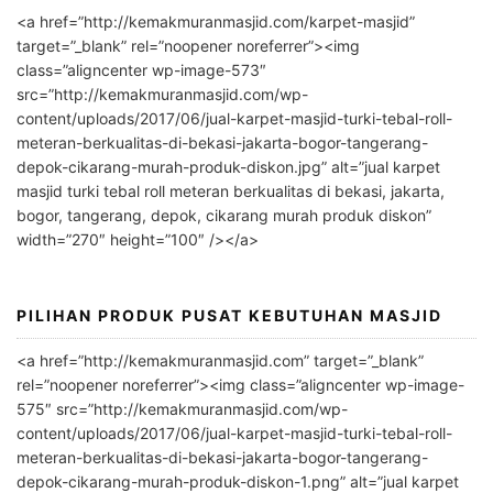
l
<a href=”http://kemakmuranmasjid.com/karpet-masjid”
t
target=”_blank” rel=”noopener noreferrer”><img
e
class=”aligncenter wp-image-573″
r
src=”http://kemakmuranmasjid.com/wp-
n
content/uploads/2017/06/jual-karpet-masjid-turki-tebal-roll-
meteran-berkualitas-di-bekasi-jakarta-bogor-tangerang-
a
depok-cikarang-murah-produk-diskon.jpg” alt=”jual karpet
t
masjid turki tebal roll meteran berkualitas di bekasi, jakarta,
i
bogor, tangerang, depok, cikarang murah produk diskon”
v
width=”270″ height=”100″ /></a>
e
:
PILIHAN PRODUK PUSAT KEBUTUHAN MASJID
<a href=”http://kemakmuranmasjid.com” target=”_blank”
rel=”noopener noreferrer”><img class=”aligncenter wp-image-
575″ src=”http://kemakmuranmasjid.com/wp-
content/uploads/2017/06/jual-karpet-masjid-turki-tebal-roll-
meteran-berkualitas-di-bekasi-jakarta-bogor-tangerang-
depok-cikarang-murah-produk-diskon-1.png” alt=”jual karpet