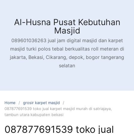
Skip
to
content
Al-Husna Pusat Kebutuhan
Masjid
089601036263 jual jam digital masjid dan karpet
masjid turki polos tebal berkualitas roll meteran di
jakarta, Bekasi, Cikarang, depok, bogor tangerang
selatan
Home
grosir karpet masjid
087877691539 toko jual karpet masjid murah di satriajaya,
tambun utara kabupaten bekasi
087877691539 toko jual