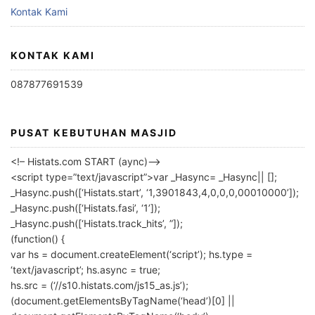
Kontak Kami
KONTAK KAMI
087877691539
PUSAT KEBUTUHAN MASJID
<!– Histats.com START (aync)–>
<script type=”text/javascript”>var _Hasync= _Hasync|| [];
_Hasync.push([‘Histats.start’, ‘1,3901843,4,0,0,0,00010000’]);
_Hasync.push([‘Histats.fasi’, ‘1’]);
_Hasync.push([‘Histats.track_hits’, ”]);
(function() {
var hs = document.createElement(‘script’); hs.type =
‘text/javascript’; hs.async = true;
hs.src = (‘//s10.histats.com/js15_as.js’);
(document.getElementsByTagName(‘head’)[0] ||