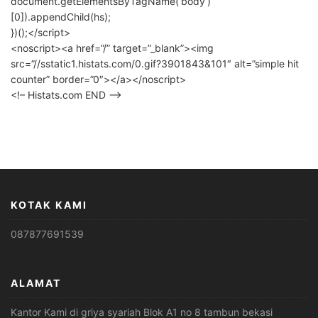
document.getElementsByTagName(‘body’)
[0]).appendChild(hs);
})();</script>
<noscript><a href=”/” target=”_blank”><img
src=”//sstatic1.histats.com/0.gif?3901843&101″ alt=”simple hit
counter” border=”0″></a></noscript>
<!– Histats.com END –>
KOTAK KAMI
087877691539
ALAMAT
Kantor Kami di griya syariah Blok A1 no 8 tambun bekasi