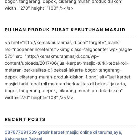
bogor, tangerang, depok, cikarang murah produk diskon”
v
width=”270″ height=”100″ /></a>
e
:
PILIHAN PRODUK PUSAT KEBUTUHAN MASJID
<a href=”http://kemakmuranmasjid.com” target=”_blank”
rel=”noopener noreferrer”><img class=”aligncenter wp-image-
575″ src=”http://kemakmuranmasjid.com/wp-
content/uploads/2017/06/jual-karpet-masjid-turki-tebal-roll-
meteran-berkualitas-di-bekasi-jakarta-bogor-tangerang-
depok-cikarang-murah-produk-diskon-1.png” alt=”jual karpet
masjid turki tebal roll meteran berkualitas di bekasi, jakarta,
bogor, tangerang, depok, cikarang murah produk diskon”
width=”270″ height=”108″ /></a>
RECENT POSTS
087877691539 grosir karpet masjid online di tarumajaya,
Kabupaten Bekasi