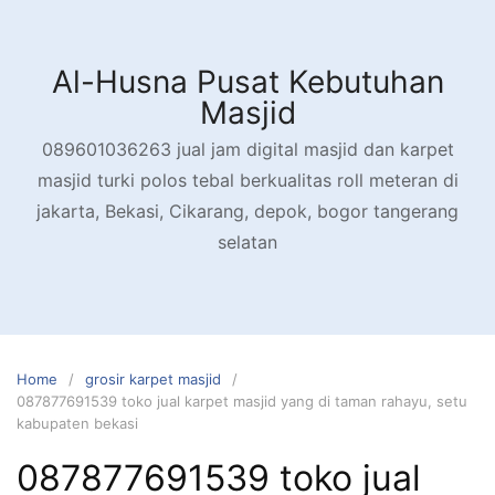
Skip
to
content
Al-Husna Pusat Kebutuhan
Masjid
089601036263 jual jam digital masjid dan karpet
masjid turki polos tebal berkualitas roll meteran di
jakarta, Bekasi, Cikarang, depok, bogor tangerang
selatan
Home
grosir karpet masjid
087877691539 toko jual karpet masjid yang di taman rahayu, setu
kabupaten bekasi
087877691539 toko jual