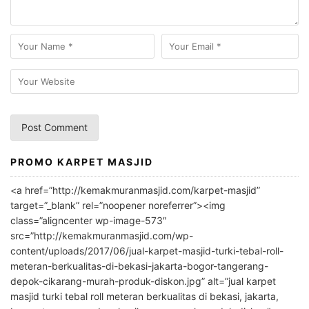
PROMO KARPET MASJID
A
l
<a href=”http://kemakmuranmasjid.com/karpet-masjid”
t
target=”_blank” rel=”noopener noreferrer”><img
e
class=”aligncenter wp-image-573″
r
src=”http://kemakmuranmasjid.com/wp-
n
content/uploads/2017/06/jual-karpet-masjid-turki-tebal-roll-
meteran-berkualitas-di-bekasi-jakarta-bogor-tangerang-
a
depok-cikarang-murah-produk-diskon.jpg” alt=”jual karpet
t
masjid turki tebal roll meteran berkualitas di bekasi, jakarta,
i