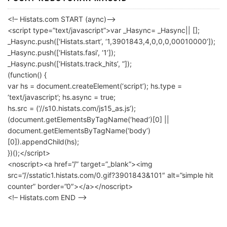
<!– Histats.com START (aync)–>
<script type=”text/javascript”>var _Hasync= _Hasync|| [];
_Hasync.push([‘Histats.start’, ‘1,3901843,4,0,0,0,00010000’]);
_Hasync.push([‘Histats.fasi’, ‘1’]);
_Hasync.push([‘Histats.track_hits’, ”]);
(function() {
var hs = document.createElement(‘script’); hs.type =
‘text/javascript’; hs.async = true;
hs.src = (‘//s10.histats.com/js15_as.js’);
(document.getElementsByTagName(‘head’)[0] ||
document.getElementsByTagName(‘body’)
[0]).appendChild(hs);
})();</script>
<noscript><a href=”/” target=”_blank”><img
src=”//sstatic1.histats.com/0.gif?3901843&101″ alt=”simple hit
counter” border=”0″></a></noscript>
<!– Histats.com END –>