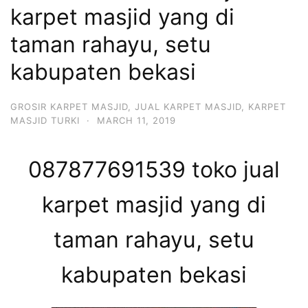
karpet masjid yang di
taman rahayu, setu
kabupaten bekasi
GROSIR KARPET MASJID
,
JUAL KARPET MASJID
,
KARPET
MASJID TURKI
·
MARCH 11, 2019
087877691539 toko jual
karpet masjid yang di
taman rahayu, setu
kabupaten bekasi