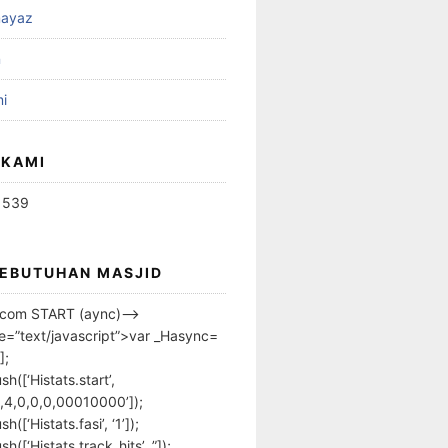
ayaz
n
i
 KAMI
1539
KEBUTUHAN MASJID
s.com START (aync)–>
pe=”text/javascript”>var _Hasync=
];
h([‘Histats.start’,
,4,0,0,0,00010000’]);
([‘Histats.fasi’, ‘1’]);
([‘Histats.track_hits’, ”]);