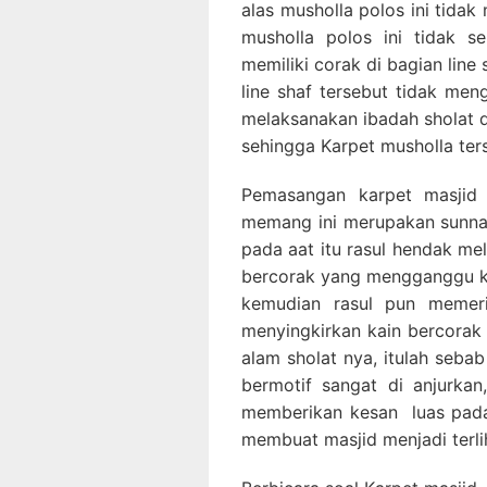
alas musholla polos ini tidak
musholla polos ini tidak s
memiliki corak di bagian lin
line shaf tersebut tidak m
melaksanakan ibadah sholat d
sehingga Karpet musholla ter
Pemasangan karpet masjid 
memang ini merupakan sunnah
pada aat itu rasul hendak me
bercorak yang mengganggu ko
kemudian rasul pun memeri
menyingkirkan kain bercorak 
alam sholat nya, itulah seba
bermotif sangat di anjurkan,
memberikan kesan luas pada
membuat masjid menjadi terlih