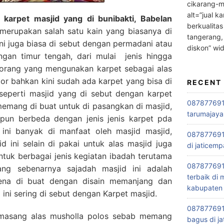
cikarang-m
alt=”jual ka
karpet masjid yang di bunibakti, Babelan
berkualitas
erupakan salah satu kain yang biasanya di
tangerang,
ini juga biasa di sebut dengan permadani atau
diskon” wi
engan timur tengah, dari mulai jenis hingga
orang yang mengunakan karpet sebagai alas
tor bahkan kini sudah ada karpet yang bisa di
RECENT
seperti masjid yang di sebut dengan karpet
0878776915
 memang di buat untuk di pasangkan di masjid,
tarumajaya
 pun berbeda dengan jenis jenis karpet pda
ini banyak di manfaat oleh masjid masjid,
087877691
 ini selain di pakai untuk alas masjid juga
di jaticemp
ntuk berbagai jenis kegiatan ibadah terutama
087877691
ng sebenarnya sajadah masjid ini adalah
terbaik di
rena di buat dengan disain memanjang dan
kabupaten 
ini sering di sebut dengan Karpet masjid.
0878776915
masang alas musholla polos sebab memang
bagus di ja