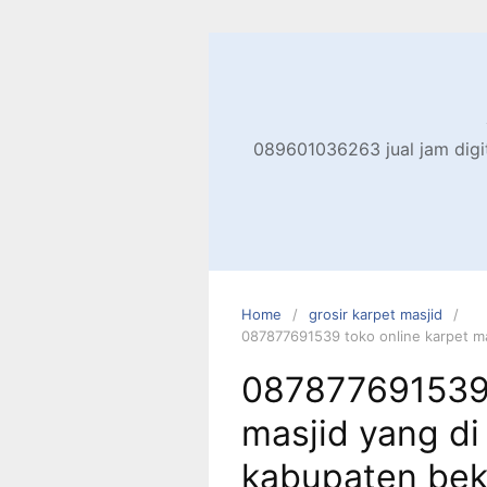
Skip
to
content
089601036263 jual jam digita
Home
grosir karpet masjid
087877691539 toko online karpet ma
087877691539 
masjid yang di
kabupaten bek