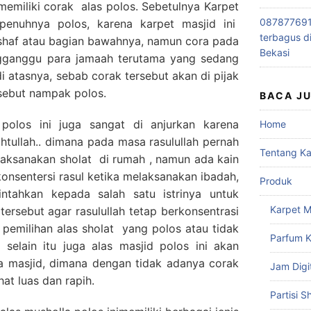
 memiliki corak alas polos. Sebetulnya Karpet
0878776915
epenuhnya polos, karena karpet masjid ini
terbagus d
e shaf atau bagian bawahnya, namun cora pada
Bekasi
engganggu para jamaah terutama yang sedang
i atasnya, sebab corak tersebut akan di pijak
sebut nampak polos.
BACA J
polos ini juga sangat di anjurkan karena
Home
tullah.. dimana pada masa rasulullah pernah
Tentang K
laksanakan sholat di rumah , namun ada kain
nsentersi rasul ketika melaksanakan ibadah,
Produk
ntahkan kepada salah satu istrinya untuk
Karpet M
tersebut agar rasulullah tetap berkonsentrasi
b pemilihan alas sholat yang polos atau tidak
Parfum K
 selain itu juga alas masjid polos ini akan
 masjid, dimana dengan tidak adanya corak
Jam Digi
at luas dan rapih.
Partisi S