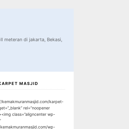
d
l meteran di jakarta, Bekasi,
KARPET MASJID
://kemakmuranmasjid.com/karpet-
get=”_blank” rel=”noopener
”><img class=”aligncenter wp-
″
//kemakmuranmasjid.com/wp-