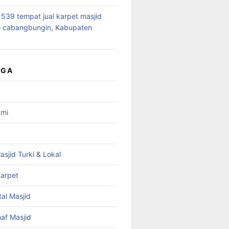
39 tempat jual karpet masjid
i cabangbungin, Kabupaten
UGA
ami
asjid Turki & Lokal
arpet
tal Masjid
haf Masjid