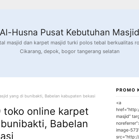
Al-Husna Pusat Kebutuhan Masji
l masjid dan karpet masjid turki polos tebal berkualitas rol
Cikarang, depok, bogor tangerang selatan
PROMO 
sjid yang di bunibakti, Babelan kabupaten bekasi
<a
toko online karpet
href=”http
masjid” tar
 bunibakti, Babelan
noreferrer
image-573
asi
src=”http: