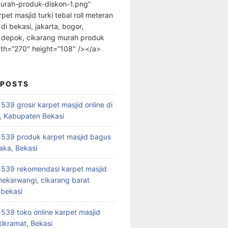
urah-produk-diskon-1.png”
rpet masjid turki tebal roll meteran
 di bekasi, jakarta, bogor,
 depok, cikarang murah produk
dth=”270″ height=”108″ /></a>
 POSTS
39 grosir karpet masjid online di
, Kabupaten Bekasi
539 produk karpet masjid bagus
aka, Bekasi
539 rekomendasi karpet masjid
 mekarwangi, cikarang barat
bekasi
39 toko online karpet masjid
tikramat, Bekasi