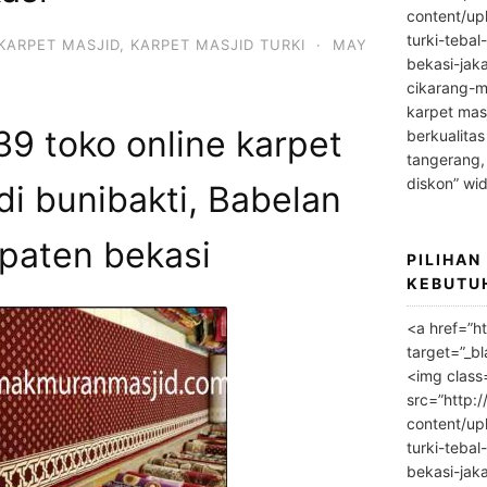
content/up
turki-tebal
KARPET MASJID
,
KARPET MASJID TURKI
·
MAY
bekasi-jak
cikarang-m
karpet masj
9 toko online karpet
berkualitas
tangerang,
diskon” wi
di bunibakti, Babelan
paten bekasi
PILIHAN
KEBUTU
<a href=”h
target=”_bl
<img class
src=”http:
content/up
turki-tebal
bekasi-jak