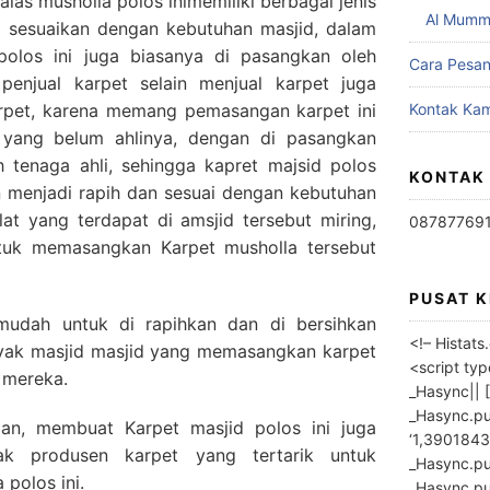
alas musholla polos inimemiliki berbagai jenis
Al Mumm
i sesuaikan dengan kebutuhan masjid, dalam
olos ini juga biasanya di pasangkan oleh
Cara Pesa
 penjual karpet selain menjual karpet juga
rpet, karena memang pemasangan karpet ini
Kontak Kam
h yang belum ahlinya, dengan di pasangkan
h tenaga ahli, sehingga kapret majsid polos
KONTAK
n menjadi rapih dan sesuai dengan kebutuhan
iblat yang terdapat di amsjid tersebut miring,
08787769
tuk memasangkan Karpet musholla tersebut
PUSAT 
 mudah untuk di rapihkan dan di bersihkan
<!– Histat
nyak masjid masjid yang memasangkan karpet
<script ty
 mereka.
_Hasync|| [
_Hasync.pus
an, membuat Karpet masjid polos ini juga
‘1,3901843
ak produsen karpet yang tertarik untuk
_Hasync.push
polos ini.
_Hasync.push