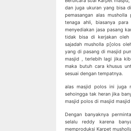
Berbicara soal Karpet masjid, 
dan juga ukuran yang bisa d
pemasangan alas musholla p
tenaga ahli, biasanya para
menyediakan jasa pasang ka
tidak bisa di kerjakan ole
sajadah musholla p[olos ole
yang di pasang di masjid pu
masjid , terlebih lagi jika k
maka butuh cara khusus un
sesuai dengan tempatnya.
alas masjid polos ini juga
sehoingga tak heran jika ba
masjid polos di masjid masjid
Dengan banyaknya perminta
selalu reddy karena bany
memproduksi Karpet musholla 