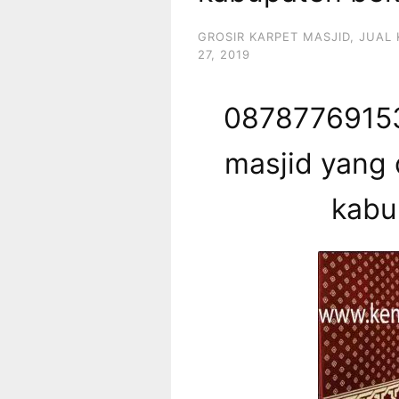
GROSIR KARPET MASJID
,
JUAL 
27, 2019
08787769153
masjid yang 
kabu