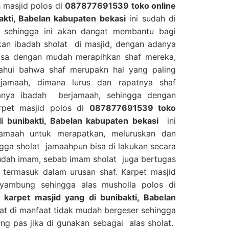
h masjid polos di
087877691539 toko online
akti, Babelan kabupaten bekasi
ini sudah di
f sehingga ini akan dangat membantu bagi
an ibadah sholat di masjid, dengan adanya
 bisa dengan mudah merapihkan shaf mereka,
tahui bahwa shaf merupakn hal yang paling
jamaah, dimana lurus dan rapatnya shaf
anya ibadah berjamaah, sehingga dengan
rpet masjid polos di
087877691539 toko
di bunibakti, Babelan kabupaten bekasi
ini
maah untuk merapatkan, meluruskan dan
gga sholat jamaahpun bisa di lakukan secara
udah imam, sebab imam sholat juga bertugas
 termasuk dalam urusan shaf. Karpet masjid
nyambung sehingga alas musholla polos di
karpet masjid yang di bunibakti, Babelan
at di manfaat tidak mudah bergeser sehingga
ng pas jika di gunakan sebagai alas sholat.