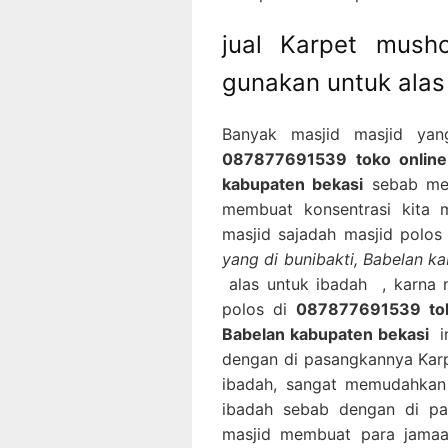
jual Karpet mush
gunakan untuk alas
Banyak masjid masjid yan
087877691539 toko online 
kabupaten bekasi
sebab mem
membuat konsentrasi kita m
masjid sajadah masjid polos
yang di bunibakti, Babelan k
alas untuk ibadah , karna 
polos di
087877691539 toko
Babelan kabupaten bekasi
in
dengan di pasangkannya Karp
ibadah, sangat memudahkan
ibadah sebab dengan di pa
masjid membuat para jamaa