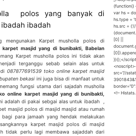
(function() 
olla polos yang banyak di
var hs = do
hs.type = ‘
 ibadah ibadah
hs.src = (‘/
(document
[0] ||
g mengunakan Karpet musholla polos di
document.
karpet masjid yang di bunibakti, Babelan
[0]).append
ang Karpet musholla polos ini tidak akan
})();</scrip
enjadi terganggu sebab selain alas untuk
<noscript>
 di
087877691539 toko online karpet masjid
src=”//ssta
abupaten bekasi
ini juga bisa di manfaat untuk
3901843&10
memang fungsi utama dari sajadah musholla
border=”0″
<!– Histat
 online karpet masjid yang di bunibakti,
i adalah di pakai sebgai alas untuk ibadah ,
et masjid polos di masjid masjid atau rumah
 bagi para jamaah yang hendak melakukan
sangkannya karpet masjid polos di masjid
h tidak perlu lagi membawa sajaddah dari