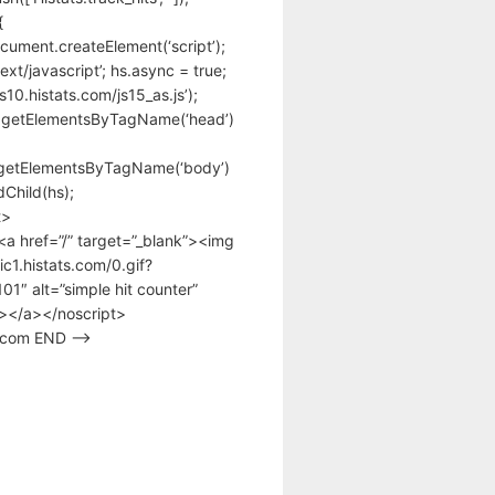
{
cument.createElement(‘script’);
text/javascript’; hs.async = true;
/s10.histats.com/js15_as.js’);
.getElementsByTagName(‘head’)
getElementsByTagName(‘body’)
Child(hs);
t>
<a href=”/” target=”_blank”><img
tic1.histats.com/0.gif?
1″ alt=”simple hit counter”
></a></noscript>
s.com END –>