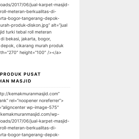
loads/2017/06/jual-karpet-masjid-
-roll-meteran-berkualitas-di-
arta-bogor-tangerang-depok-
urah-produk-diskon.jpg” alt=”jual
id turki tebal roll meteran
 di bekasi, jakarta, bogor,
 depok, cikarang murah produk
dth=”270″ height=”100″ /></a>
 PRODUK PUSAT
HAN MASJID
ttp://kemakmuranmasjid.com”
ank” rel=”noopener noreferrer”>
=”aligncenter wp-image-575″
//kemakmuranmasjid.com/wp-
loads/2017/06/jual-karpet-masjid-
-roll-meteran-berkualitas-di-
arta-bogor-tangerang-depok-