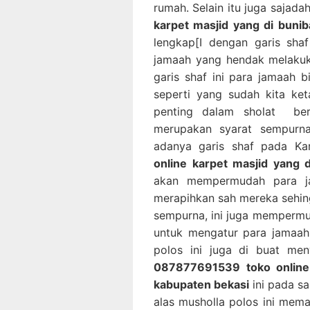
rumah. Selain itu juga sajada
karpet masjid yang di bunib
lengkap[I dengan garis sha
jamaah yang hendak melakuk
garis shaf ini para jamaah
seperti yang sudah kita ke
penting dalam sholat ber
merupakan syarat sempurn
adanya garis shaf pada Ka
online karpet masjid yang 
akan mempermudah para ja
merapihkan sah mereka sehin
sempurna, ini juga memperm
untuk mengatur para jamaah
polos ini juga di buat me
087877691539 toko online 
kabupaten bekasi
ini pada sa
alas musholla polos ini mema