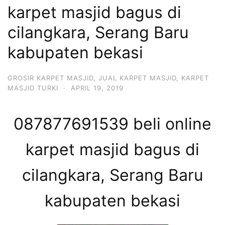
karpet masjid bagus di
cilangkara, Serang Baru
kabupaten bekasi
GROSIR KARPET MASJID
,
JUAL KARPET MASJID
,
KARPET
MASJID TURKI
·
APRIL 19, 2019
087877691539 beli online
karpet masjid bagus di
cilangkara, Serang Baru
kabupaten bekasi