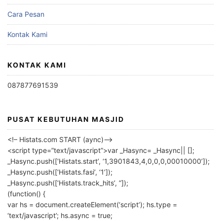
Cara Pesan
Kontak Kami
KONTAK KAMI
087877691539
PUSAT KEBUTUHAN MASJID
<!– Histats.com START (aync)–>
<script type=”text/javascript”>var _Hasync= _Hasync|| [];
_Hasync.push([‘Histats.start’, ‘1,3901843,4,0,0,0,00010000’]);
_Hasync.push([‘Histats.fasi’, ‘1’]);
_Hasync.push([‘Histats.track_hits’, ”]);
(function() {
var hs = document.createElement(‘script’); hs.type =
‘text/javascript’; hs.async = true;