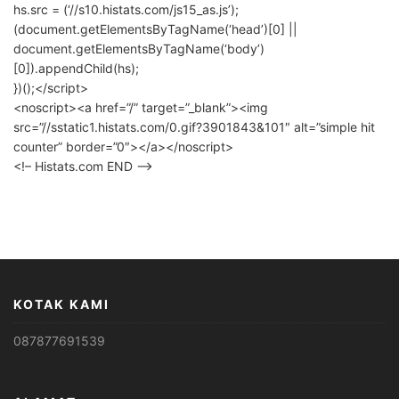
hs.src = (‘//s10.histats.com/js15_as.js’);
(document.getElementsByTagName(‘head’)[0] ||
document.getElementsByTagName(‘body’)
[0]).appendChild(hs);
})();</script>
<noscript><a href=”/” target=”_blank”><img
src=”//sstatic1.histats.com/0.gif?3901843&101″ alt=”simple hit
counter” border=”0″></a></noscript>
<!– Histats.com END –>
KOTAK KAMI
087877691539