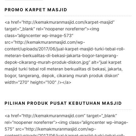
PROMO KARPET MASJID
A
l
<a href=”http://kemakmuranmasjid.com/karpet-masjid”
t
target=”_blank” rel=”noopener noreferrer”><img
e
class=”aligncenter wp-image-573″
r
src=”http://kemakmuranmasjid.com/wp-
n
content/uploads/2017/06/jual-karpet-masjid-turki-tebal-roll-
meteran-berkualitas-di-bekasi-jakarta-bogor-tangerang-
a
depok-cikarang-murah-produk-diskon.jpg” alt=”jual karpet
t
masjid turki tebal roll meteran berkualitas di bekasi, jakarta,
i
bogor, tangerang, depok, cikarang murah produk diskon”
v
width=”270″ height=”100″ /></a>
e
:
PILIHAN PRODUK PUSAT KEBUTUHAN MASJID
<a href=”http://kemakmuranmasjid.com” target=”_blank”
rel=”noopener noreferrer”><img class=”aligncenter wp-image-
575″ src=”http://kemakmuranmasjid.com/wp-
content/uploads/2017/06/jual-karpet-masjid-turki-tebal-roll-