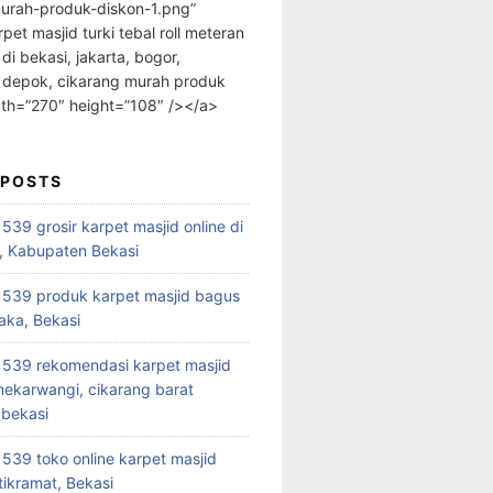
urah-produk-diskon-1.png”
rpet masjid turki tebal roll meteran
 di bekasi, jakarta, bogor,
 depok, cikarang murah produk
dth=”270″ height=”108″ /></a>
 POSTS
39 grosir karpet masjid online di
, Kabupaten Bekasi
539 produk karpet masjid bagus
aka, Bekasi
539 rekomendasi karpet masjid
 mekarwangi, cikarang barat
bekasi
39 toko online karpet masjid
tikramat, Bekasi