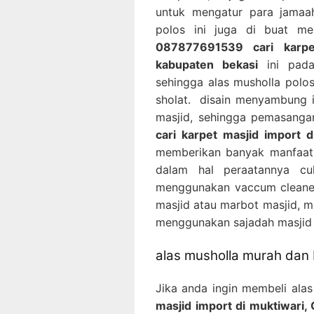
untuk mengatur para jamaah
polos ini juga di buat m
087877691539 cari karpet
kabupaten bekasi
ini pada
sehingga alas musholla polo
sholat. disain menyambung 
masjid, sehingga pemasanga
cari karpet masjid import d
memberikan banyak manfaat 
dalam hal peraatannya c
menggunakan vaccum cleaner
masjid atau marbot masjid, m
menggunakan sajadah masjid 
alas musholla murah dan 
Jika anda ingin membeli alas
masjid import di muktiwari,