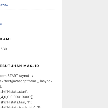
ayaz
n
i
 KAMI
1539
KEBUTUHAN MASJID
s.com START (aync)–>
pe=”text/javascript”>var _Hasync=
];
h([‘Histats.start’,
,4,0,0,0,00010000’]);
([‘Histats.fasi’, ‘1’]);
([‘Histats.track_hits’, ”]);