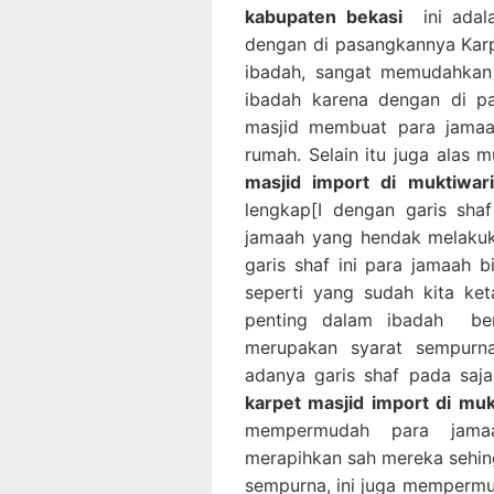
kabupaten bekasi
ini adala
dengan di pasangkannya Karp
ibadah, sangat memudahkan
ibadah karena dengan di pa
masjid membuat para jamaa
rumah. Selain itu juga alas 
masjid import di muktiwari
lengkap[I dengan garis sha
jamaah yang hendak melakuk
garis shaf ini para jamaah
seperti yang sudah kita ke
penting dalam ibadah ber
merupakan syarat sempurn
adanya garis shaf pada saj
karpet masjid import di muk
mempermudah para jamaa
merapihkan sah mereka sehin
sempurna, ini juga memperm