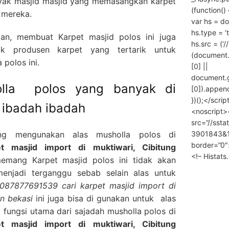
nyak masjid masjid yang memasangkan karpet
(function() 
 mereka.
var hs = do
hs.type = ‘
an, membuat Karpet masjid polos ini juga
hs.src = (‘/
k produsen karpet yang tertarik untuk
(document
polos ini.
[0] ||
document.
olla polos yang banyak di
[0]).append
})();</scrip
 ibadah ibadah
<noscript>
src=”//ssta
3901843&10
ng mengunakan alas musholla polos di
border=”0″
 masjid import di muktiwari, Cibitung
<!– Histat
mang Karpet masjid polos ini tidak akan
enjadi terganggu sebab selain alas untuk
087877691539 cari karpet masjid import di
n bekasi
ini juga bisa di gunakan untuk alas
fungsi utama dari sajadah musholla polos di
 masjid import di muktiwari, Cibitung