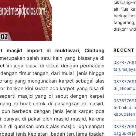
cikarang-m
alt=”jual ka
berkualitas
tangerang,
diskon” wi
 masjid import di muktiwari, Cibitung
RECENT
erupakan salah satu kain yang biasanya di
0878776915
et ini juga biasa di sebut dengan permadani
tarumajaya
k dengan timur tengah, dari mulai jenis hingga
orang yang mengunakan karpet sebagai alas
087877691
tor bahkan kini sudah ada karpet yang bisa di
di jaticemp
seperti masjid yang di sebut dengan karpet
087877691
emang di buat untuk di pasangkan di masjid,
terbaik di
 pun berbeda dengan jenis jenis karpet pda
kabupaten 
 banyak di pakai oleh masjid masjid, karena
ain di gunakan untuk alas masjid juga sangat
0878776915
bagus di ja
rbagai jenis kegiatan ibadah terutama ibadah