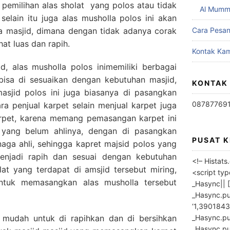
b pemilihan alas sholat yang polos atau tidak
Al Mumm
 selain itu juga alas musholla polos ini akan
 masjid, dimana dengan tidak adanya corak
Cara Pesa
at luas dan rapih.
Kontak Kam
d, alas musholla polos inimemiliki berbagai
bisa di sesuaikan dengan kebutuhan masjid,
KONTAK
sjid polos ini juga biasanya di pasangkan
08787769
ara penjual karpet selain menjual karpet juga
rpet, karena memang pemasangan karpet ini
h yang belum ahlinya, dengan di pasangkan
PUSAT 
naga ahli, sehingga kapret majsid polos yang
enjadi rapih dan sesuai dengan kebutuhan
<!– Histat
iblat yang terdapat di amsjid tersebut miring,
<script ty
ntuk memasangkan alas musholla tersebut
_Hasync|| [
_Hasync.pus
‘1,3901843
_Hasync.push
a mudah untuk di rapihkan dan di bersihkan
_Hasync.push