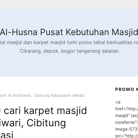
Al-Husna Pusat Kebutuhan Masji
l masjid dan karpet masjid turki polos tebal berkualitas rol
Cikarang, depok, bogor tangerang selatan
PROMO 
ort di muktiwari, Cibitung kabupaten bekasi
<a
cari karpet masjid
href=”http
masjid” tar
iwari, Cibitung
noreferrer
image-573
asi
src=”http: