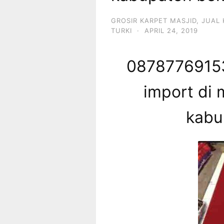
GROSIR KARPET MASJID
,
JUAL 
TURKI
·
APRIL 24, 2019
08787769153
import di 
kabu