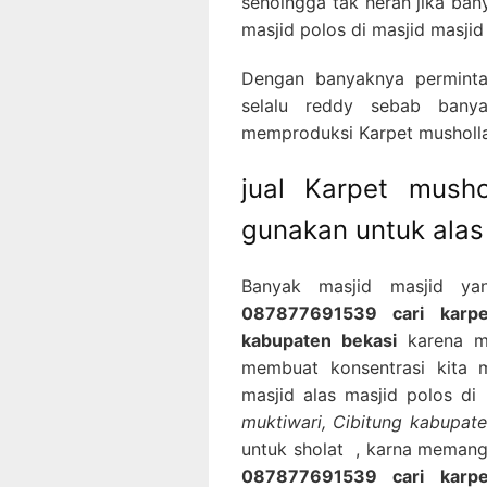
sehoingga tak heran jika ba
masjid polos di masjid masjid
Dengan banyaknya perminta
selalu reddy sebab banya
memproduksi Karpet musholla 
jual Karpet mush
gunakan untuk alas
Banyak masjid masjid ya
087877691539 cari karpet
kabupaten bekasi
karena me
membuat konsentrasi kita m
masjid alas masjid polos di
muktiwari, Cibitung kabupate
untuk sholat , karna memang 
087877691539 cari karpet