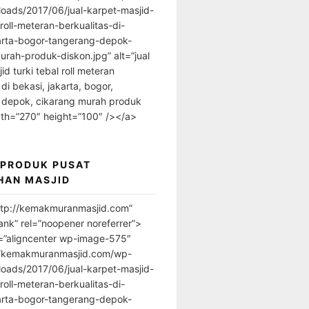
loads/2017/06/jual-karpet-masjid-
-roll-meteran-berkualitas-di-
arta-bogor-tangerang-depok-
urah-produk-diskon.jpg” alt=”jual
id turki tebal roll meteran
 di bekasi, jakarta, bogor,
 depok, cikarang murah produk
dth=”270″ height=”100″ /></a>
 PRODUK PUSAT
HAN MASJID
ttp://kemakmuranmasjid.com”
ank” rel=”noopener noreferrer”>
=”aligncenter wp-image-575″
//kemakmuranmasjid.com/wp-
loads/2017/06/jual-karpet-masjid-
-roll-meteran-berkualitas-di-
arta-bogor-tangerang-depok-