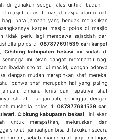
h di gunakan sebgai alas untuk ibadah ,
et masjid polos di masjid masjid atau rumah
 bagi para jamaah yang hendak melakukan
sangkannya karpet masjid polos di masjid
h tidak perlu lagi membawa sajaddah dari
musholla polos di
087877691539 cari karpet
, Cibitung kabupaten bekasi
ini sudah di
f sehingga ini akan dangat membantu bagi
an ibadah sholat di masjid, dengan adanya
 bisa dengan mudah merapihkan shaf mereka,
tahui bahwa shaf merupakn hal yang paling
jamaah, dimana lurus dan rapatnya shaf
anya sholat berjamaah, sehingga dengan
adah musholla polos di
087877691539 cari
tiwari, Cibitung kabupaten bekasi
ini akan
h untuk merapatkan, meluruskan dan
gga sholat jamaahpun bisa di lakukan secara
udah imam, sebab imam sholat juga bertugas