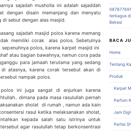
arnya sajadah musholla ini adalah sajaddah
0878776915
buat dengan disain memanjang dan menyatu
terbagus d
g di sebut dengan alas masjid.
Bekasi
asang sajadah masjid polos karena memang
tidak memiliki corak alas polos. Sebetulnya
BACA J
ak sepenuhnya polos, karena karpet masjid ini
Home
e shaf atau bagian bawahnya, namun cora pada
engganggu para jamaah terutama yang sedang
Tentang K
 di atasnya, karena corak tersebut akan di
Produk
 tersebut nampak polos.
Karpet M
polos ini juga sangat di anjurkan karena
tullah.. dimana pada masa rasulullah pernah
Parfum K
laksanakan sholat di rumah , namun ada kain
nsentersi rasul ketika melaksanakan sholat,
Jam Digi
ntahkan kepada salah satu istrinya untuk
Partisi S
tersebut agar rasulullah tetap berkonsentrasi