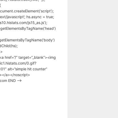
{
cument.createElement(‘script’);
text/javascript’; hs.async = true;
/s10.histats.com/js15_as.js’);
.getElementsByTagName(‘head’)
getElementsByTagName(‘body’)
Child(hs);
t>
<a href=”/” target=”_blank”><img
tic1.histats.com/0.gif?
1″ alt=”simple hit counter”
></a></noscript>
s.com END –>