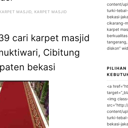
content/up
turki-tebal
KARPET MASJID
,
KARPET MASJID
bekasi-jak
cikarang-m
karpet masj
9 cari karpet masjid
berkualitas
tangerang,
diskon” wi
muktiwari, Cibitung
paten bekasi
PILIHAN
KEBUTU
<a href=”h
target=”_bl
<img class
src=”http:
content/up
turki-tebal
bekasi-jak