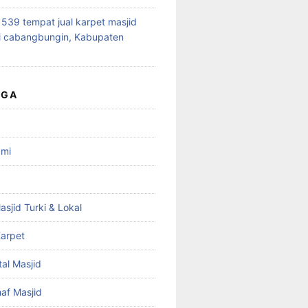
39 tempat jual karpet masjid
i cabangbungin, Kabupaten
UGA
ami
asjid Turki & Lokal
arpet
tal Masjid
haf Masjid