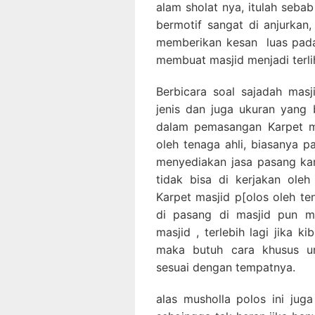
alam sholat nya, itulah seba
bermotif sangat di anjurkan,
memberikan kesan luas pada
membuat masjid menjadi terlih
Berbicara soal sajadah masji
jenis dan juga ukuran yang 
dalam pemasangan Karpet ma
oleh tenaga ahli, biasanya p
menyediakan jasa pasang ka
tidak bisa di kerjakan ole
Karpet masjid p[olos oleh te
di pasang di masjid pun m
masjid , terlebih lagi jika k
maka butuh cara khusus u
sesuai dengan tempatnya.
alas musholla polos ini jug