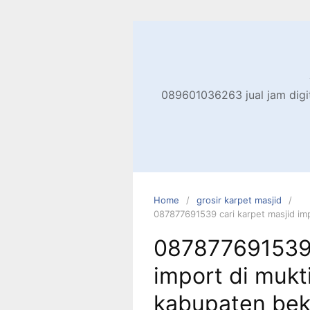
Skip
to
content
089601036263 jual jam digita
Home
grosir karpet masjid
087877691539 cari karpet masjid imp
087877691539 
import di mukt
kabupaten bek