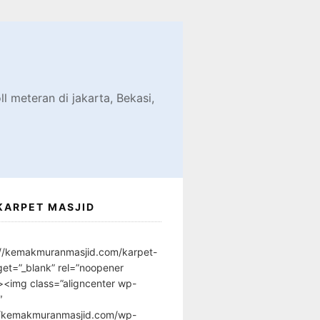
d
l meteran di jakarta, Bekasi,
KARPET MASJID
://kemakmuranmasjid.com/karpet-
get=”_blank” rel=”noopener
”><img class=”aligncenter wp-
″
//kemakmuranmasjid.com/wp-