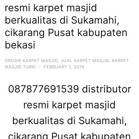
resmi karpet masjid
berkualitas di Sukamahi,
cikarang Pusat kabupaten
bekasi
GROSIR KARPET MASJID
,
JUAL KARPET MASJID
,
KARPET
MASJID TURKI
·
FEBRUARY 1, 2019
087877691539 distributor
resmi karpet masjid
berkualitas di Sukamahi,
cikarang Pusat kabupaten