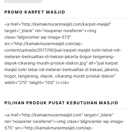
PROMO KARPET MASJID
A
l
<a href=”http://kemakmuranmasjid.com/karpet-masjid”
t
target=”_blank” rel=”noopener noreferrer”><img
e
class=”aligncenter wp-image-573″
r
src=”http://kemakmuranmasjid.com/wp-
n
content/uploads/2017/06/jual-karpet-masjid-turki-tebal-roll-
meteran-berkualitas-di-bekasi-jakarta-bogor-tangerang-
a
depok-cikarang-murah-produk-diskon.jpg” alt=”jual karpet
t
masjid turki tebal roll meteran berkualitas di bekasi, jakarta,
i
bogor, tangerang, depok, cikarang murah produk diskon”
v
width=”270″ height=”100″ /></a>
e
:
PILIHAN PRODUK PUSAT KEBUTUHAN MASJID
<a href=”http://kemakmuranmasjid.com” target=”_blank”
rel=”noopener noreferrer”><img class=”aligncenter wp-image-
575″ src=”http://kemakmuranmasjid.com/wp-