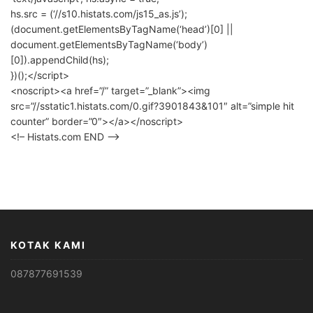
hs.src = (‘//s10.histats.com/js15_as.js’);
(document.getElementsByTagName(‘head’)[0] ||
document.getElementsByTagName(‘body’)
[0]).appendChild(hs);
})();</script>
<noscript><a href=”/” target=”_blank”><img
src=”//sstatic1.histats.com/0.gif?3901843&101″ alt=”simple hit
counter” border=”0″></a></noscript>
<!– Histats.com END –>
KOTAK KAMI
087877691539