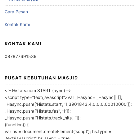
Cara Pesan
Kontak Kami
KONTAK KAMI
087877691539
PUSAT KEBUTUHAN MASJID
<!– Histats.com START (aync)–>
<script type=”text/javascript”>var _Hasync= _Hasync|| [];
_Hasync.push([‘Histats.start’, ‘1,3901843,4,0,0,0,00010000’]);
_Hasync.push([‘Histats.fasi’, ‘1’]);
_Hasync.push([‘Histats.track_hits’, ”]);
(function() {
var hs = document.createElement(‘script’); hs.type =
‘text/javascript’; hs.async = true;