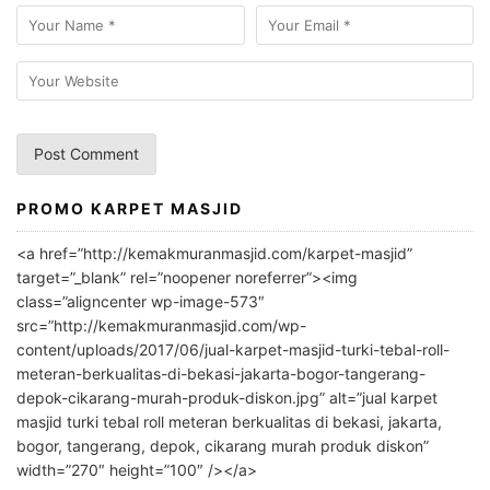
PROMO KARPET MASJID
A
l
<a href=”http://kemakmuranmasjid.com/karpet-masjid”
t
target=”_blank” rel=”noopener noreferrer”><img
e
class=”aligncenter wp-image-573″
r
src=”http://kemakmuranmasjid.com/wp-
n
content/uploads/2017/06/jual-karpet-masjid-turki-tebal-roll-
meteran-berkualitas-di-bekasi-jakarta-bogor-tangerang-
a
depok-cikarang-murah-produk-diskon.jpg” alt=”jual karpet
t
masjid turki tebal roll meteran berkualitas di bekasi, jakarta,
i
bogor, tangerang, depok, cikarang murah produk diskon”
v
width=”270″ height=”100″ /></a>
e