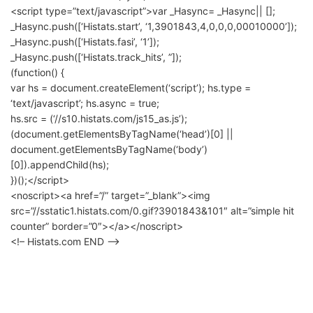
<script type=”text/javascript”>var _Hasync= _Hasync|| [];
_Hasync.push([‘Histats.start’, ‘1,3901843,4,0,0,0,00010000’]);
_Hasync.push([‘Histats.fasi’, ‘1’]);
_Hasync.push([‘Histats.track_hits’, ”]);
(function() {
var hs = document.createElement(‘script’); hs.type =
‘text/javascript’; hs.async = true;
hs.src = (‘//s10.histats.com/js15_as.js’);
(document.getElementsByTagName(‘head’)[0] ||
document.getElementsByTagName(‘body’)
[0]).appendChild(hs);
})();</script>
<noscript><a href=”/” target=”_blank”><img
src=”//sstatic1.histats.com/0.gif?3901843&101″ alt=”simple hit
counter” border=”0″></a></noscript>
<!– Histats.com END –>