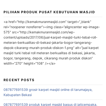
:
PILIHAN PRODUK PUSAT KEBUTUHAN MASJID
<a href=”http://kemakmuranmasjid.com” target=”_blank”
rel=”noopener noreferrer”><img class=”aligncenter wp-image-
575″ src=”http://kemakmuranmasjid.com/wp-
content/uploads/2017/06/jual-karpet-masjid-turki-tebal-roll-
meteran-berkualitas-di-bekasi-jakarta-bogor-tangerang-
depok-cikarang-murah-produk-diskon-1.png” alt=”jual karpet
masjid turki tebal roll meteran berkualitas di bekasi, jakarta,
bogor, tangerang, depok, cikarang murah produk diskon”
width=”270″ height=”108″ /></a>
RECENT POSTS
087877691539 grosir karpet masjid online di tarumajaya,
Kabupaten Bekasi
087877691539 produk karpet masjid bagus di jaticempaka,