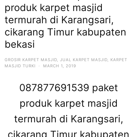
produk karpet masjid
termurah di Karangsari,
cikarang Timur kabupaten
bekasi
GROSIR KARPET MASJID
,
JUAL KARPET MASJID
,
KARPET
MASJID TURKI
·
MARCH 1, 2019
087877691539 paket
produk karpet masjid
termurah di Karangsari,
cikarang Timur kabupaten