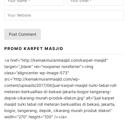
PROMO KARPET MASJID
A
l
<a href=”http://kemakmuranmasjid.com/karpet-masjid”
t
target=”_blank” rel=”noopener noreferrer”><img
e
class=”aligncenter wp-image-573″
r
src=”http://kemakmuranmasjid.com/wp-
n
content/uploads/2017/06/jual-karpet-masjid-turki-tebal-roll-
meteran-berkualitas-di-bekasi-jakarta-bogor-tangerang-
a
depok-cikarang-murah-produk-diskon.jpg” alt=”jual karpet
t
masjid turki tebal roll meteran berkualitas di bekasi, jakarta,
i
bogor, tangerang, depok, cikarang murah produk diskon”
v
width=”270″ height=”100″ /></a>
e
: