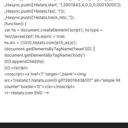
_Hasync.push([‘Histats.start’, ‘1,3901843,4,0,0,0,00010000’]);
_Hasync.push([‘Histats.fasi’, ‘1’]);
_Hasync.push([‘Histats.track_hits’, ”]);
(function() {
var hs = document.createElement(‘script’); hs.type =
‘text/javascript’; hs.async = true;
hs.src = (‘//s10.histats.com/js15_as.js’);
(document.getElementsByTagName(‘head’)[0] ||
document.getElementsByTagName(‘body’)
[0]).appendChild(hs);
})();</script>
<noscript><a href=”/” target=”_blank”><img
src=”//sstatic1.histats.com/0.gif?3901843&101″ alt=”simple hit
counter” border=”0″></a></noscript>
<!– Histats.com END –>