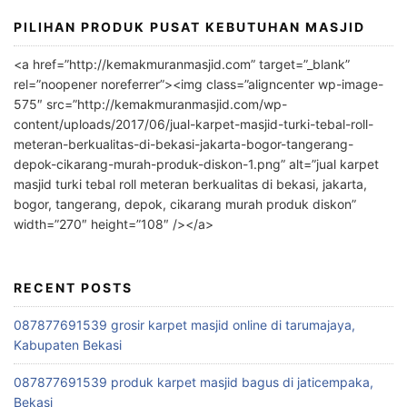
PILIHAN PRODUK PUSAT KEBUTUHAN MASJID
<a href=”http://kemakmuranmasjid.com” target=”_blank”
rel=”noopener noreferrer”><img class=”aligncenter wp-image-
575″ src=”http://kemakmuranmasjid.com/wp-
content/uploads/2017/06/jual-karpet-masjid-turki-tebal-roll-
meteran-berkualitas-di-bekasi-jakarta-bogor-tangerang-
depok-cikarang-murah-produk-diskon-1.png” alt=”jual karpet
masjid turki tebal roll meteran berkualitas di bekasi, jakarta,
bogor, tangerang, depok, cikarang murah produk diskon”
width=”270″ height=”108″ /></a>
RECENT POSTS
087877691539 grosir karpet masjid online di tarumajaya,
Kabupaten Bekasi
087877691539 produk karpet masjid bagus di jaticempaka,
Bekasi