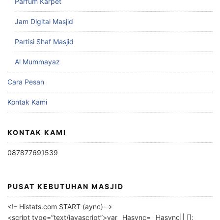
Parfum Karpet
Jam Digital Masjid
Partisi Shaf Masjid
Al Mummayaz
Cara Pesan
Kontak Kami
KONTAK KAMI
087877691539
PUSAT KEBUTUHAN MASJID
<!– Histats.com START (aync)–>
<script type=”text/javascript”>var _Hasync= _Hasync|| [];