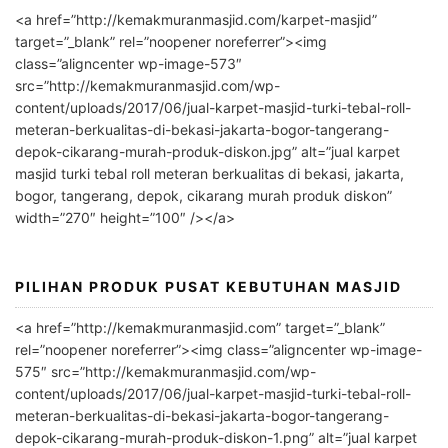
l
<a href=”http://kemakmuranmasjid.com/karpet-masjid”
t
target=”_blank” rel=”noopener noreferrer”><img
e
class=”aligncenter wp-image-573″
r
src=”http://kemakmuranmasjid.com/wp-
n
content/uploads/2017/06/jual-karpet-masjid-turki-tebal-roll-
meteran-berkualitas-di-bekasi-jakarta-bogor-tangerang-
a
depok-cikarang-murah-produk-diskon.jpg” alt=”jual karpet
t
masjid turki tebal roll meteran berkualitas di bekasi, jakarta,
i
bogor, tangerang, depok, cikarang murah produk diskon”
v
width=”270″ height=”100″ /></a>
e
:
PILIHAN PRODUK PUSAT KEBUTUHAN MASJID
<a href=”http://kemakmuranmasjid.com” target=”_blank”
rel=”noopener noreferrer”><img class=”aligncenter wp-image-
575″ src=”http://kemakmuranmasjid.com/wp-
content/uploads/2017/06/jual-karpet-masjid-turki-tebal-roll-
meteran-berkualitas-di-bekasi-jakarta-bogor-tangerang-
depok-cikarang-murah-produk-diskon-1.png” alt=”jual karpet