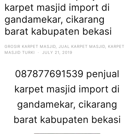
karpet masjid import di
gandamekar, cikarang
barat kabupaten bekasi
GROSIR KARPET MASJID
,
JUAL KARPET MASJID
,
KARPET
MASJID TURKI
·
JULY 21, 2019
087877691539 penjual
karpet masjid import di
gandamekar, cikarang
barat kabupaten bekasi