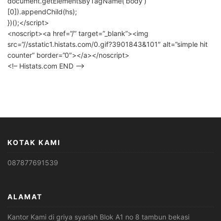
document.getElementsByTagName(‘body’)
[0]).appendChild(hs);
})();</script>
<noscript><a href=”/” target=”_blank”><img
src=”//sstatic1.histats.com/0.gif?3901843&101″ alt=”simple hit
counter” border=”0″></a></noscript>
<!– Histats.com END –>
KOTAK KAMI
087877691539
ALAMAT
Kantor Kami di griya syariah Blok A1 no 8 tambun bekasi