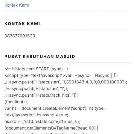
Kontak Kami
KONTAK KAMI
087877691539
PUSAT KEBUTUHAN MASJID
<!– Histats.com START (aync)–>
<script type=”text/javascript”>var _Hasync= _Hasync|| [];
_Hasync.push([‘Histats.start’, ‘1,3901843,4,0,0,0,00010000’]);
_Hasync.push([‘Histats.fasi’, ‘1’]);
_Hasync.push([‘Histats.track_hits’, ”]);
(function() {
var hs = document.createElement(‘script’); hs.type =
‘text/javascript’; hs.async = true;
hs.src = (‘//s10.histats.com/js15_as.js’);
(document.getElementsByTagName(‘head’)[0] ||