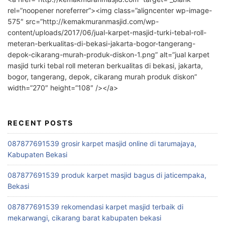
rel=”noopener noreferrer”><img class=”aligncenter wp-image-
575″ src=”http://kemakmuranmasjid.com/wp-
content/uploads/2017/06/jual-karpet-masjid-turki-tebal-roll-
meteran-berkualitas-di-bekasi-jakarta-bogor-tangerang-
depok-cikarang-murah-produk-diskon-1.png” alt=”jual karpet
masjid turki tebal roll meteran berkualitas di bekasi, jakarta,
bogor, tangerang, depok, cikarang murah produk diskon”
width=”270″ height=”108″ /></a>
RECENT POSTS
087877691539 grosir karpet masjid online di tarumajaya,
Kabupaten Bekasi
087877691539 produk karpet masjid bagus di jaticempaka,
Bekasi
087877691539 rekomendasi karpet masjid terbaik di
mekarwangi, cikarang barat kabupaten bekasi