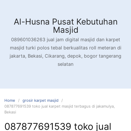
Skip
to
content
Al-Husna Pusat Kebutuhan
Masjid
089601036263 jual jam digital masjid dan karpet
masjid turki polos tebal berkualitas roll meteran di
jakarta, Bekasi, Cikarang, depok, bogor tangerang
selatan
Home
grosir karpet masjid
087877691539 toko jual karpet masjid terbagus di jakamulya,
Bekasi
087877691539 toko jual