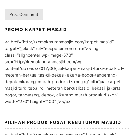
PROMO KARPET MASJID
A
l
<a href=”http://kemakmuranmasjid.com/karpet-masjid”
t
target=”_blank” rel=”noopener noreferrer”><img
e
class=”aligncenter wp-image-573″
r
src=”http://kemakmuranmasjid.com/wp-
n
content/uploads/2017/06/jual-karpet-masjid-turki-tebal-roll-
meteran-berkualitas-di-bekasi-jakarta-bogor-tangerang-
a
depok-cikarang-murah-produk-diskon.jpg” alt=”jual karpet
t
masjid turki tebal roll meteran berkualitas di bekasi, jakarta,
i
bogor, tangerang, depok, cikarang murah produk diskon”
v
width=”270″ height=”100″ /></a>
e
:
PILIHAN PRODUK PUSAT KEBUTUHAN MASJID
<a href=”http://kemakmuranmasjid.com” target=”_blank”