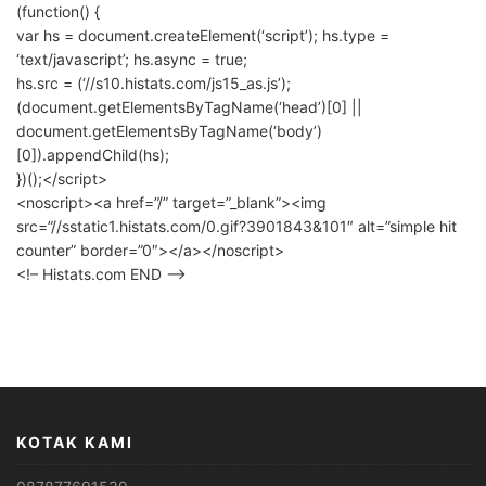
(function() {
var hs = document.createElement(‘script’); hs.type =
‘text/javascript’; hs.async = true;
hs.src = (‘//s10.histats.com/js15_as.js’);
(document.getElementsByTagName(‘head’)[0] ||
document.getElementsByTagName(‘body’)
[0]).appendChild(hs);
})();</script>
<noscript><a href=”/” target=”_blank”><img
src=”//sstatic1.histats.com/0.gif?3901843&101″ alt=”simple hit
counter” border=”0″></a></noscript>
<!– Histats.com END –>
KOTAK KAMI