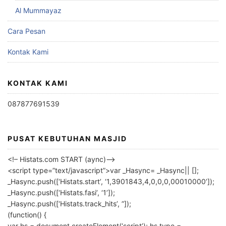
Al Mummayaz
Cara Pesan
Kontak Kami
KONTAK KAMI
087877691539
PUSAT KEBUTUHAN MASJID
<!– Histats.com START (aync)–>
<script type=”text/javascript”>var _Hasync= _Hasync|| [];
_Hasync.push([‘Histats.start’, ‘1,3901843,4,0,0,0,00010000’]);
_Hasync.push([‘Histats.fasi’, ‘1’]);
_Hasync.push([‘Histats.track_hits’, ”]);
(function() {
var hs = document.createElement(‘script’); hs.type =