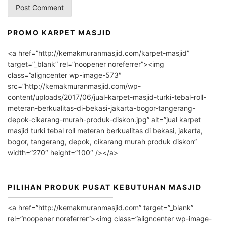
PROMO KARPET MASJID
A
l
<a href=”http://kemakmuranmasjid.com/karpet-masjid”
t
target=”_blank” rel=”noopener noreferrer”><img
e
class=”aligncenter wp-image-573″
r
src=”http://kemakmuranmasjid.com/wp-
n
content/uploads/2017/06/jual-karpet-masjid-turki-tebal-roll-
meteran-berkualitas-di-bekasi-jakarta-bogor-tangerang-
a
depok-cikarang-murah-produk-diskon.jpg” alt=”jual karpet
t
masjid turki tebal roll meteran berkualitas di bekasi, jakarta,
i
bogor, tangerang, depok, cikarang murah produk diskon”
v
width=”270″ height=”100″ /></a>
e
:
PILIHAN PRODUK PUSAT KEBUTUHAN MASJID
<a href=”http://kemakmuranmasjid.com” target=”_blank”
rel=”noopener noreferrer”><img class=”aligncenter wp-image-