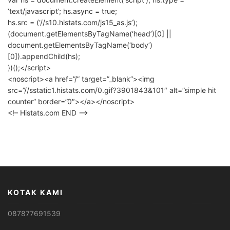
‘text/javascript’; hs.async = true;
hs.src = (‘//s10.histats.com/js15_as.js’);
(document.getElementsByTagName(‘head’)[0] ||
document.getElementsByTagName(‘body’)
[0]).appendChild(hs);
})();</script>
<noscript><a href=”/” target=”_blank”><img
src=”//sstatic1.histats.com/0.gif?3901843&101″ alt=”simple hit
counter” border=”0″></a></noscript>
<!– Histats.com END –>
KOTAK KAMI
087877691539