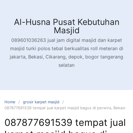
Skip
to
content
Al-Husna Pusat Kebutuhan
Masjid
089601036263 jual jam digital masjid dan karpet
masjid turki polos tebal berkualitas roll meteran di
jakarta, Bekasi, Cikarang, depok, bogor tangerang
selatan
Home
grosir karpet masjid
087877691539 tempat jual karpet masjid bagus di perwira, Bekasi
087877691539 tempat jual